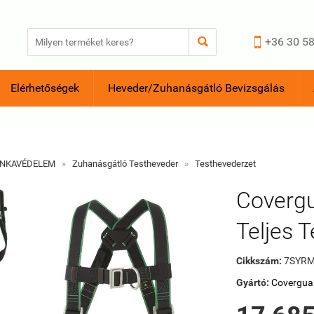


+36 30 58
Elérhetőségek
Heveder/Zuhanásgátló Bevizsgálás
NKAVÉDELEM
»
Zuhanásgátló Testheveder
»
Testhevederzet
Coverg
Teljes 
Cikkszám:
7SYRM
Gyártó:
Covergua