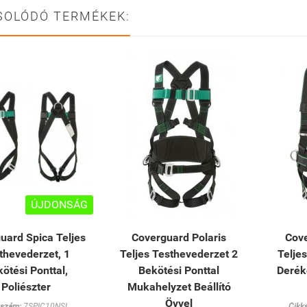
SOLÓDÓ TERMÉKEK:
ÚJDONSÁG
uard Spica Teljes
Coverguard Polaris
Cov
thevederzet, 1
Teljes Testhevederzet 2
Telje
ötési Ponttal,
Bekötési Ponttal
Derék
Poliészter
Mukahelyzet Beállító
Övvel
kszám:
7SPIC10NSI
Cikk