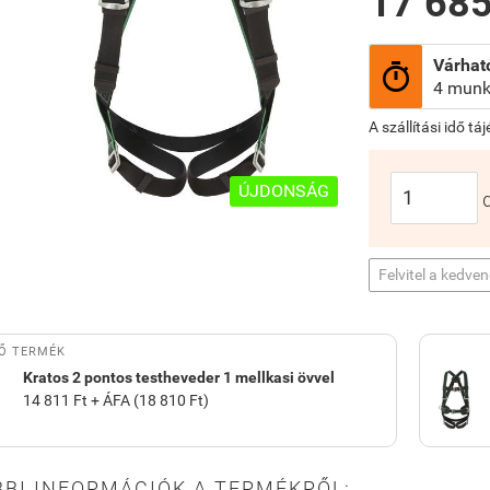
17 685
Várható

4 munk
A szállítási idő tá
ÚJDONSÁG
Felvitel a kedve
Ő TERMÉK
Kratos 2 pontos testheveder 1 mellkasi övvel
14 811 Ft + ÁFA (18 810 Ft)
BI INFORMÁCIÓK A TERMÉKRŐL: