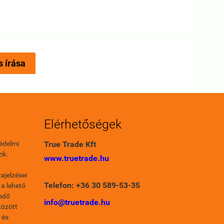
s írása
Elérhetőségek
édelmi
True Trade Kft
ik.
www.truetrade.hu
ajelzései
Telefon: +36 30 589-53-35
 a lehető
fedő
info@truetrade.hu
között
 és