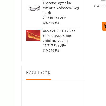
I-Spector Crystallux
6 488 F
Víztiszta Védőszemüveg
12 db
22 646 Ft + ÁFA
(28 760 Ft)
Cerva ANSELL 87-955
Extra ORANGE latex
védőkesztyű 7-11
15 717 Ft + ÁFA
(19 960 Ft)
FACEBOOK