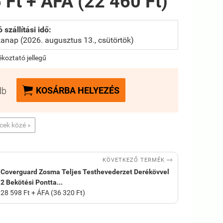
 Ft + ÁFA (22 460 Ft)
 szállítási idő:
anap (2026. augusztus 13., csütörtök)
jékoztató jellegű

KOSÁRBA HELYEZÉS
db
ncek közé »

KÖVETKEZŐ TERMÉK
Coverguard Zosma Teljes Testhevederzet Derékövvel
2 Bekötési Pontta...
28 598 Ft + ÁFA (36 320 Ft)