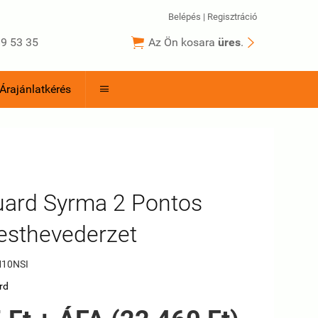
Belépés
|
Regisztráció


9 53 35
Az Ön kosara
üres
.
Árajánlatkérés

uard Syrma 2 Pontos
Testhevederzet
10NSI
rd