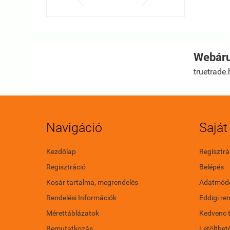
Webáru
truetrade.
Navigáció
Saját 
Kezdőlap
Regisztrá
Regisztráció
Belépés
Kosár tartalma, megrendelés
Adatmódo
Rendelési Információk
Eddigi re
Mérettáblázatok
Kedvenc 
Bemutatkozás
Letölthet