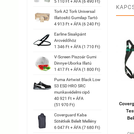
5 110 Ft + ÁFA (6 490 Ft)
KAPC
Tork A2 Tork Universal
Illatosító Gumilap Tartó
4 913 Ft + ÁFA (6 240 Ft)
Earline Sisakpánt
Arcvédőhöz
1 346 Ft + ÁFA (1 710 Ft)
V-Screen Piszoár Gumi
Dinnye-Uborka Illatú
1 417 Ft + ÁFA (1 800 Ft)
Puma Airtwist Black Low
S3 ESD HRO SRC
munkavédelmi cipő
40 921 Ft + ÁFA
Coverg
(51 970 Ft)
Tes
Coverguard Kaba
Bek
Sötétkék Bélelt Mellény
6 047 Ft + ÁFA (7 680 Ft)
Cik