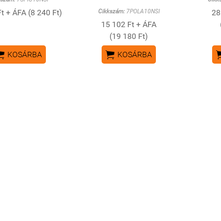
t + ÁFA (8 240 Ft)
Cikkszám:
7POLA10NSI
28
15 102 Ft + ÁFA
(19 180 Ft)


KOSÁRBA
KOSÁRBA