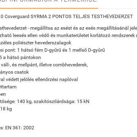
0 Coverguard SYRMA 2 PONTOS TELJES TESTHEVEDERZET
esthevederzet - megállítsa az esést és az esés megállításánál je
ható leesés ellen védő és munkaterületet korlátozó rendszerek 
zéles poliészter hevederszalagok
si pont: 1 hátsó fém D-gyűrű és 1 mellső D-gyűrű
ő a hátsó pántokon
ó váll-, és mellpánt, illetve combhevederek,
nyos csatok
al védett jelölés ellenőrzési naplóval
ettartam
ben
tősége: 140 kg, szakítószilárdsága: 15 kN
,18 kg
s: EN 361: 2002