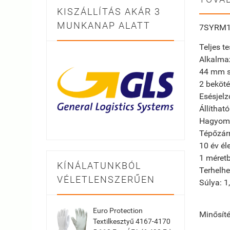
KISZÁLLÍTÁS AKÁR 3
MUNKANAP ALATT
7SYRM1
Teljes t
Alkalmaz
44 mm s
2 beköté
Esésjelz
Állíthat
Hagyomá
Tépőzárr
10 év él
1 méret
KÍNÁLATUNKBÓL
Terhelhe
VÉLETLENSZERŰEN
Súlya: 1
Euro Protection
Minősíté
Textilkesztyű 4167-4170