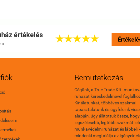
ház értékelés





Értékelé
hu
fiók
Bemutatkozás
Cégünk, a True Trade Kft. munkav
ció
ruházat kereskedelmével foglalkoz
Kínálatunkat, többéves szakmai
tapasztalatunk és ügyfeleink vissz
sítás
alapján, úgy állítottuk össze, hogy
ndeléseim
legszélesebb, legtöbb szakmát le
munkavédelmi ruházat és lábbeli 
termékek
mindenki megtalálja az igényeinek
ő termékek