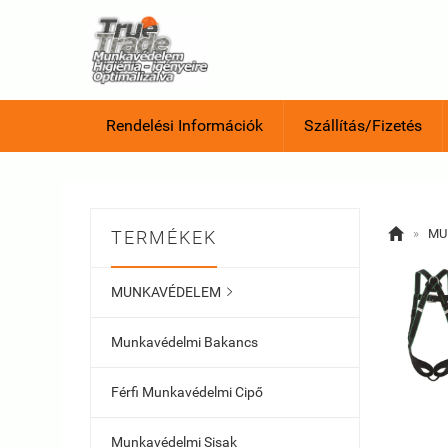
Rendelési Információk
Szállítás/Fizetés

»
MU
TERMÉKEK
MUNKAVÉDELEM

Munkavédelmi Bakancs
Férfi Munkavédelmi Cipő
Munkavédelmi Sisak