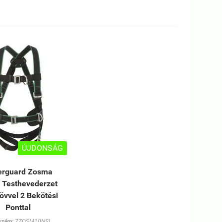
ÚJDONSÁG
erguard Zosma
s Testhevederzet
övvel 2 Bekötési
Ponttal
szám:
7ZOSM10NSI