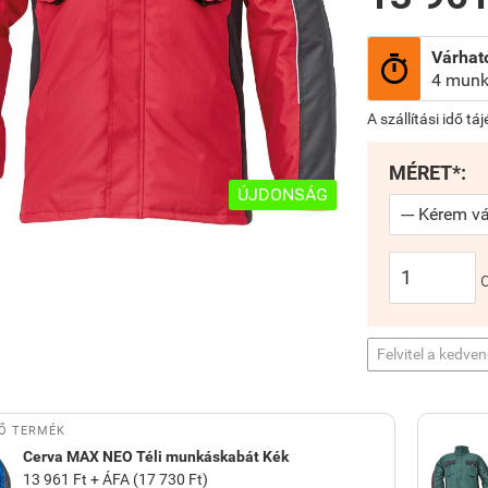
Várható

4 munk
A szállítási idő tá
MÉRET*:
ÚJDONSÁG
Felvitel a kedve
Ő TERMÉK
Cerva MAX NEO Téli munkáskabát Kék
13 961 Ft + ÁFA (17 730 Ft)