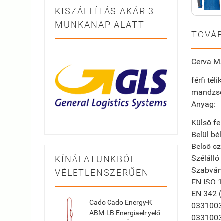
KISZÁLLÍTÁS AKÁR 3
MUNKANAP ALATT
TOVÁB
Cerva MA
férfi té
mandzset
Anyag:
Külső fel
Belül bél
Belső sz
Szélálló
KÍNÁLATUNKBÓL
Szabvá
VÉLETLENSZERŰEN
EN ISO 
EN 342 (
Cado Cado Energy-K
033100
ABM-LB Energiaelnyelő
033100