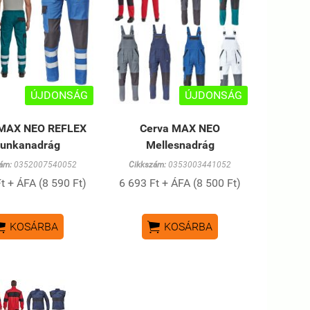
ÚJDONSÁG
ÚJDONSÁG
 MAX NEO REFLEX
Cerva MAX NEO
unkanadrág
Mellesnadrág
ám:
0352007540052
Cikkszám:
0353003441052
t + ÁFA (8 590 Ft)
6 693 Ft + ÁFA (8 500 Ft)


KOSÁRBA
KOSÁRBA