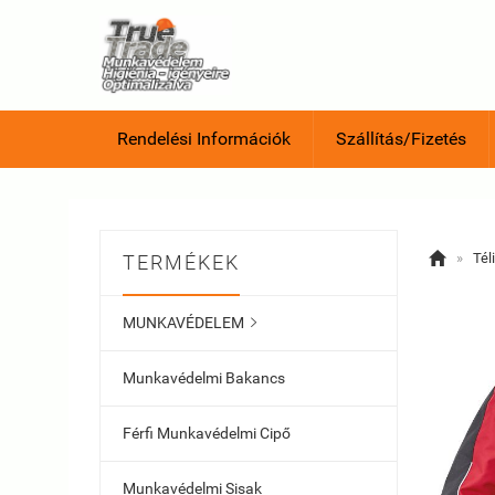
Rendelési Információk
Szállítás/Fizetés

»
Tél
TERMÉKEK
MUNKAVÉDELEM

Munkavédelmi Bakancs
Férfi Munkavédelmi Cipő
Munkavédelmi Sisak