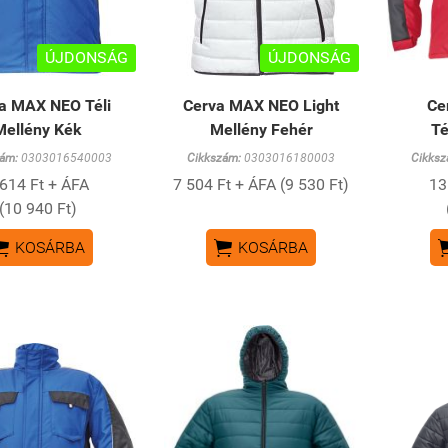
ÚJDONSÁG
ÚJDONSÁG
a MAX NEO Téli
Cerva MAX NEO Light
Ce
Mellény Kék
Mellény Fehér
Té
ám:
0303016540003
Cikkszám:
0303016180003
Cikksz
 614 Ft + ÁFA
7 504 Ft + ÁFA (9 530 Ft)
13
(10 940 Ft)


KOSÁRBA
KOSÁRBA