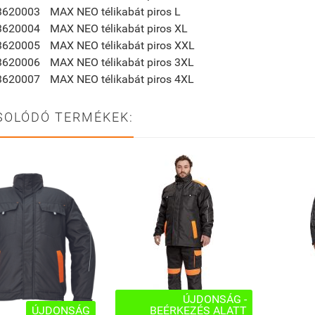
3620003
MAX NEO télikabát piros L
3620004
MAX NEO télikabát piros XL
3620005
MAX NEO télikabát piros XXL
3620006
MAX NEO télikabát piros 3XL
3620007
MAX NEO télikabát piros 4XL
SOLÓDÓ TERMÉKEK:
ÚJDONSÁG -
ÚJDONSÁG
BEÉRKEZÉS ALATT