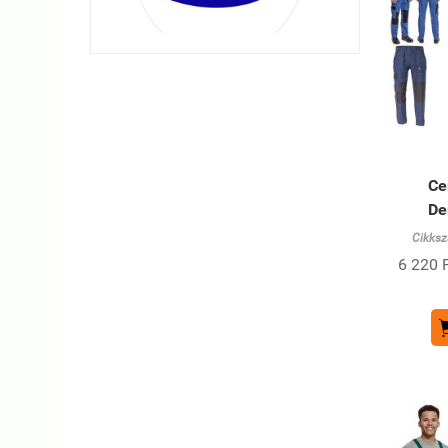
Ce
De
Cikksz
6 220 F