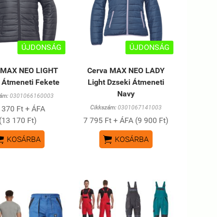
ÚJDONSÁG
ÚJDONSÁG
 MAX NEO LIGHT
Cerva MAX NEO LADY
 Átmeneti Fekete
Light Dzseki Átmeneti
Navy
ám:
0301066160003
 370 Ft + ÁFA
Cikkszám:
0301067141003
(13 170 Ft)
7 795 Ft + ÁFA (9 900 Ft)


KOSÁRBA
KOSÁRBA