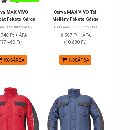
rva MAX VIVO
Cerva MAX VIVO Téli
bát Fekete-Sárga
Mellény Fekete-Sárga
ám:
0331003764003
Cikkszám:
0303016664003
 748 Ft + ÁFA
8 567 Ft + ÁFA
(17 460 Ft)
(10 880 Ft)


KOSÁRBA
KOSÁRBA