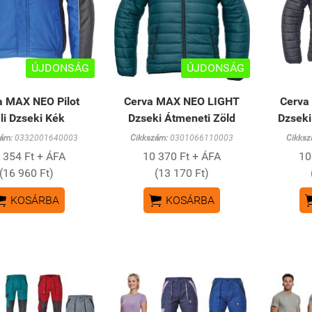
ÚJDONSÁG
ÚJDONSÁG
a MAX NEO Pilot
Cerva MAX NEO LIGHT
Cerva
li Dzseki Kék
Dzseki Átmeneti Zöld
Dzseki
ám:
0332001640003
Cikkszám:
0301066110003
Cikksz
 354 Ft + ÁFA
10 370 Ft + ÁFA
10
(16 960 Ft)
(13 170 Ft)


KOSÁRBA
KOSÁRBA