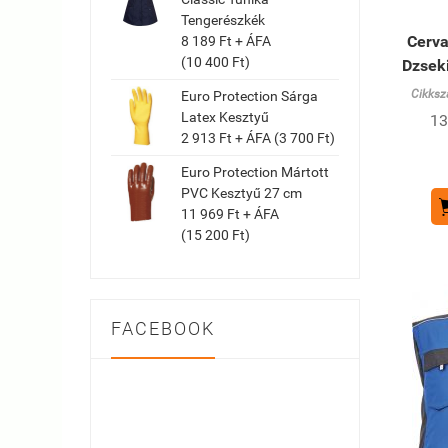
Tengerészkék
Cerva
8 189 Ft + ÁFA
(10 400 Ft)
Dzsek
Cikksz
Euro Protection Sárga
Latex Kesztyű
13
2 913 Ft + ÁFA (3 700 Ft)
Euro Protection Mártott
PVC Kesztyű 27 cm
11 969 Ft + ÁFA
(15 200 Ft)
FACEBOOK