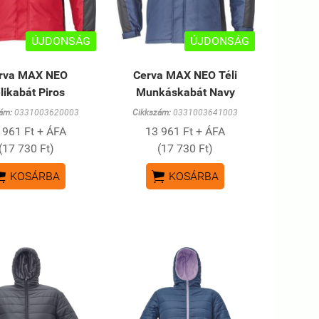
ÚJDONSÁG
ÚJDONSÁG
rva MAX NEO
Cerva MAX NEO Téli
likabát Piros
Munkáskabát Navy
ám:
0331003620003
Cikkszám:
0331003641003
 961 Ft + ÁFA
13 961 Ft + ÁFA
(17 730 Ft)
(17 730 Ft)


KOSÁRBA
KOSÁRBA