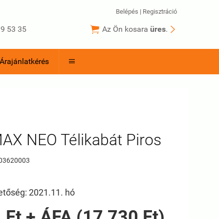
Belépés
|
Regisztráció


9 53 35
Az Ön kosara
üres
.
Árajánlatkérés

AX NEO Télikabát Piros
03620003
etőség: 2021.11. hó
 Ft + ÁFA (17 730 Ft)