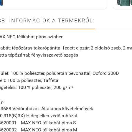
BI INFORMÁCIÓK A TERMÉKRŐL:
X NEO télikabát piros színben
likabát; tépőzáras takarópánttal fedett cipzár; 2 oldalsó zseb, 2
ta tépőzárral; fényvisszavető szegés
ület:
100 % poliészter, poliuretán bevonattal, Oxford 300D
elt:
100 % poliészter, Taffeta
igetelés:
100 % poliészter, 200 g/m²
ny:
13688 Védőruházat. Általános követelmények.
0,318(B)3X) Hideg ellen védő ruházat
3620001
MAX NEO télikabát piros S
3620002
MAX NEO télikabát piros M