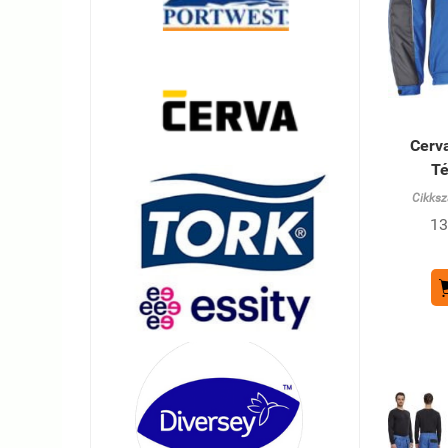
Cerv
Té
Cikksz
13