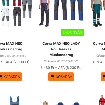
ÚJDONSÁG
rva MAX NEO
Cerva MAX NEO LADY
Cerva
rekas nadrág
Női Derekas
M
Munkanadrág
ám:
0352007341052
Cikksz
t + ÁFA (7 900 Ft)
Cikkszám:
0352007741040
6 764 F
6 480 Ft + ÁFA (8 230 Ft)


KOSÁRBA
KOSÁRBA