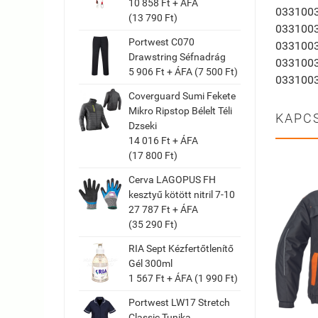
10 858 Ft + ÁFA
033100
(13 790 Ft)
033100
Portwest C070
033100
Drawstring Séfnadrág
033100
5 906 Ft + ÁFA (7 500 Ft)
033100
Coverguard Sumi Fekete
Mikro Ripstop Bélelt Téli
KAPC
Dzseki
14 016 Ft + ÁFA
(17 800 Ft)
Cerva LAGOPUS FH
kesztyű kötött nitril 7-10
27 787 Ft + ÁFA
(35 290 Ft)
RIA Sept Kézfertőtlenítő
Gél 300ml
1 567 Ft + ÁFA (1 990 Ft)
Portwest LW17 Stretch
Classic Tunika