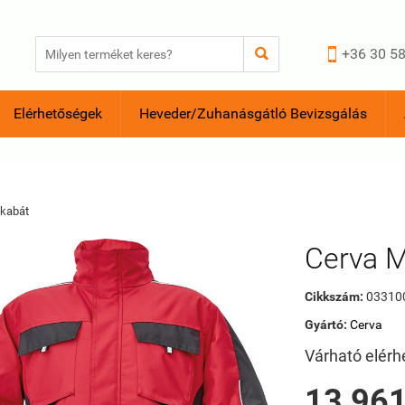


+36 30 58
Elérhetőségek
Heveder/Zuhanásgátló Bevizsgálás
ikabát
Cerva M
Cikkszám:
03310
Gyártó:
Cerva
Várható elérh
13 961