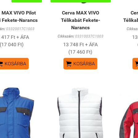
 MAX VIVO Pilot
Cerva MAX VIVO
Ce
i Fekete-Narancs
Télikabát Fekete-
Télika
Narancs
ám:
03320017C1003
Cikksz
 417 Ft + ÁFA
Cikkszám:
03310037C1003
13
(17 040 Ft)
13 748 Ft + ÁFA
(17 460 Ft)


KOSÁRBA
KOSÁRBA