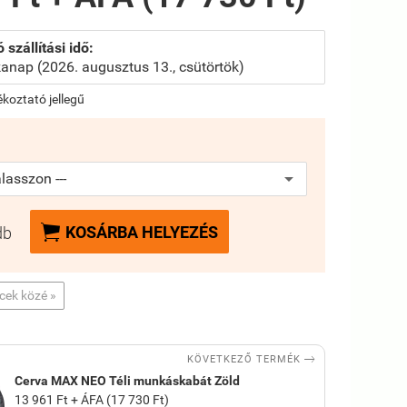
 szállítási idő:
anap (2026. augusztus 13., csütörtök)
jékoztató jellegű

KOSÁRBA HELYEZÉS
db
ncek közé »

KÖVETKEZŐ TERMÉK
Cerva MAX NEO Téli munkáskabát Zöld
13 961 Ft + ÁFA (17 730 Ft)