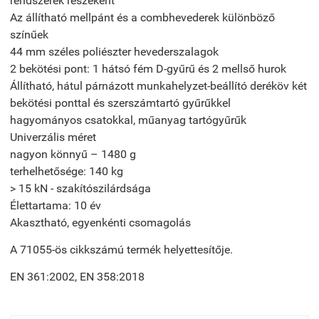
rendszerek részeként
Az állítható mellpánt és a combhevederek különböző
színűek
44 mm széles poliészter hevederszalagok
2 bekötési pont: 1 hátsó fém D-gyűrű és 2 mellső hurok
Állítható, hátul párnázott munkahelyzet-beállító deréköv két
bekötési ponttal és szerszámtartó gyűrűkkel
hagyományos csatokkal, műanyag tartógyűrűk
Univerzális méret
nagyon könnyű – 1480 g
terhelhetősége: 140 kg
> 15 kN - szakítószilárdsága
Élettartama: 10 év
Akasztható, egyenkénti csomagolás
A 71055-ös cikkszámú termék helyettesítője.
EN 361:2002, EN 358:2018