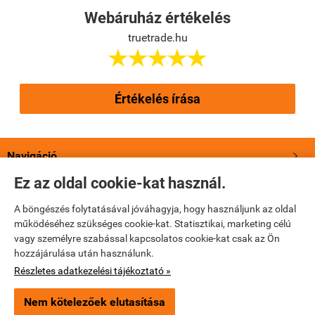
Webáruház értékelés
truetrade.hu





Értékelés írása
Navigáció

Ez az oldal cookie-kat használ.
Saját fiók

A böngészés folytatásával jóváhagyja, hogy használjunk az oldal
működéséhez szükséges cookie-kat. Statisztikai, marketing célú
Bemutatkozás

vagy személyre szabással kapcsolatos cookie-kat csak az Ön
hozzájárulása után használunk.
Elérhetőségek

Részletes adatkezelési tájékoztató »
Nem kötelezőek elutasítása
truetrade.hu -
True Trade Kft
-
ÁSZF
-
Adatkezelési tájékoztató