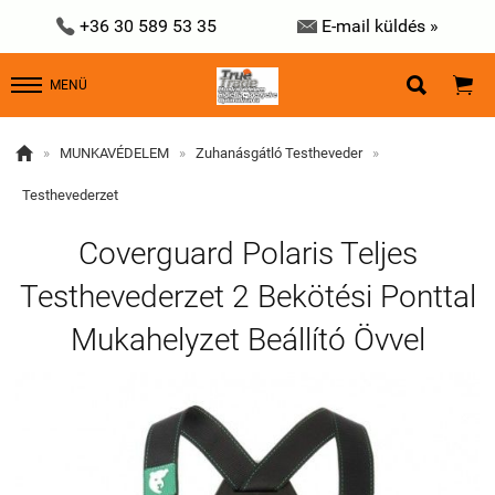


+36 30 589 53 35
E-mail küldés »


MENÜ

»
MUNKAVÉDELEM
»
Zuhanásgátló Testheveder
»
Testhevederzet
Coverguard Polaris Teljes
Testhevederzet 2 Bekötési Ponttal
Mukahelyzet Beállító Övvel