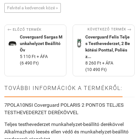
Felvitel a kedvencek közé »


KÖVETKEZŐ TERMÉK
ELŐZŐ TERMÉK
Coverguard Sargas M
Coverguard Felis Telje
unkahelyzet Beállító
s Testhevederzet, 2 Be
Öv
kötési Ponttal, Poliés
5 110 Ft + ÁFA
z...
(6 490 Ft)
8 260 Ft + ÁFA
(10 490 Ft)
TOVÁBBI INFORMÁCIÓK A TERMÉKRŐL:
7POLA10NSI Coverguard POLARIS 2 PONTOS TELJES
TESTHEVEDERZET DERÉKÖVVEL
Teljes testhevederzet munkahelyzet-beállító derékövvel
Alkalmazható leesés ellen védő és munkahelyzet-beállító