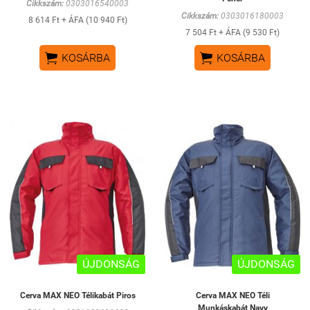
Cikkszám:
0303016540003
Cikkszám:
0303016180003
8 614 Ft + ÁFA (10 940 Ft)
7 504 Ft + ÁFA (9 530 Ft)


KOSÁRBA
KOSÁRBA
ÚJDONSÁG
ÚJDONSÁG
Cerva MAX NEO Télikabát Piros
Cerva MAX NEO Téli
Munkáskabát Navy