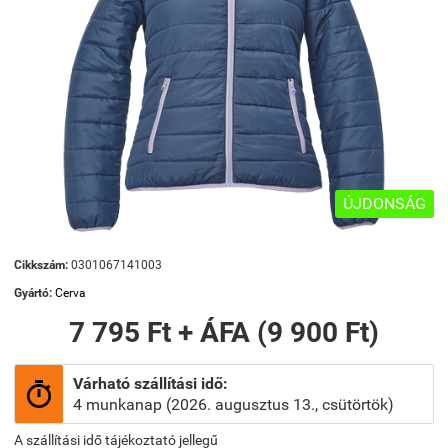
ÚJDONSÁG
Cikkszám:
0301067141003
Gyártó:
Cerva
7 795 Ft + ÁFA (9 900 Ft)
Várható szállítási idő:

4 munkanap (2026. augusztus 13., csütörtök)
A szállítási idő tájékoztató jellegű