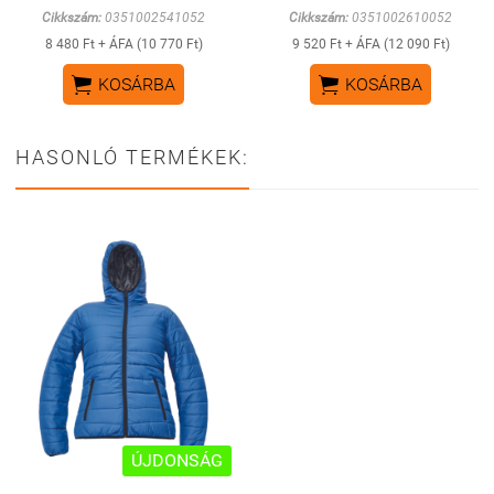
Cikkszám:
0351002541052
Cikkszám:
0351002610052
8 480 Ft + ÁFA (10 770 Ft)
9 520 Ft + ÁFA (12 090 Ft)


KOSÁRBA
KOSÁRBA
HASONLÓ TERMÉKEK:
ÚJDONSÁG