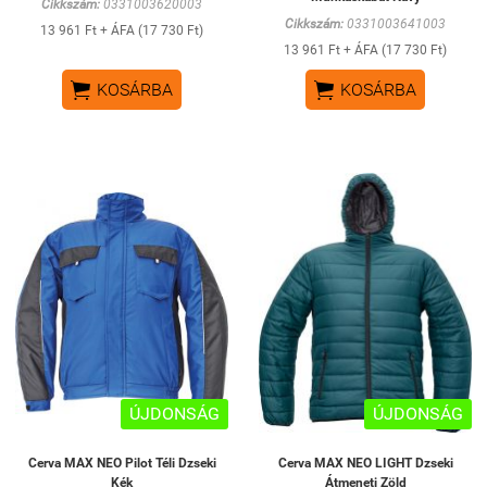
Cikkszám:
0331003620003
Cikkszám:
0331003641003
13 961 Ft + ÁFA (17 730 Ft)
13 961 Ft + ÁFA (17 730 Ft)


KOSÁRBA
KOSÁRBA
ÚJDONSÁG
ÚJDONSÁG
Cerva MAX NEO Pilot Téli Dzseki
Cerva MAX NEO LIGHT Dzseki
Kék
Átmeneti Zöld