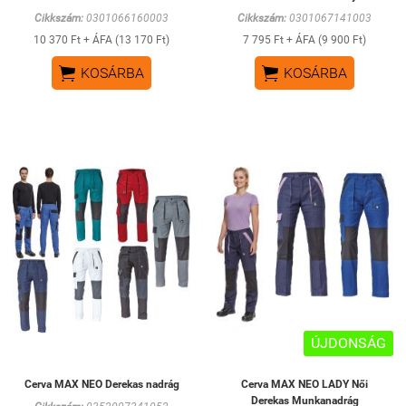
Cikkszám:
0301066160003
Cikkszám:
0301067141003
10 370 Ft + ÁFA (13 170 Ft)
7 795 Ft + ÁFA (9 900 Ft)


KOSÁRBA
KOSÁRBA
ÚJDONSÁG
Cerva MAX NEO Derekas nadrág
Cerva MAX NEO LADY Női
Derekas Munkanadrág