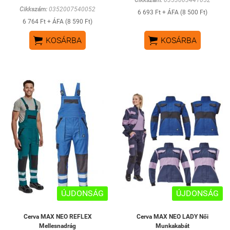
Cikkszám:
0353003441052
Cikkszám:
0352007540052
6 693 Ft + ÁFA (8 500 Ft)
6 764 Ft + ÁFA (8 590 Ft)


KOSÁRBA
KOSÁRBA
ÚJDONSÁG
ÚJDONSÁG
Cerva MAX NEO REFLEX
Cerva MAX NEO LADY Női
Mellesnadrág
Munkakabát