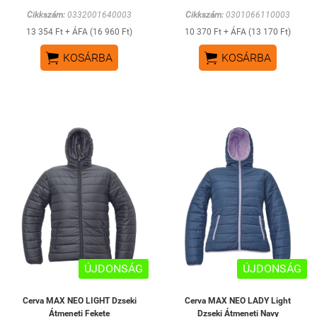
Cikkszám:
0332001640003
Cikkszám:
0301066110003
13 354 Ft + ÁFA (16 960 Ft)
10 370 Ft + ÁFA (13 170 Ft)


KOSÁRBA
KOSÁRBA
ÚJDONSÁG
ÚJDONSÁG
Cerva MAX NEO LIGHT Dzseki
Cerva MAX NEO LADY Light
Átmeneti Fekete
Dzseki Átmeneti Navy