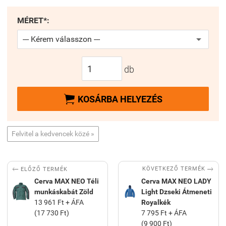
MÉRET*:
db

KOSÁRBA HELYEZÉS
Felvitel a kedvencek közé »


KÖVETKEZŐ TERMÉK
ELŐZŐ TERMÉK
Cerva MAX NEO Téli
Cerva MAX NEO LADY
munkáskabát Zöld
Light Dzseki Átmeneti
13 961 Ft + ÁFA
Royalkék
(17 730 Ft)
7 795 Ft + ÁFA
(9 900 Ft)