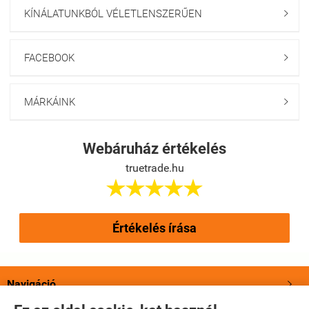
KÍNÁLATUNKBÓL VÉLETLENSZERŰEN

FACEBOOK

MÁRKÁINK

Webáruház értékelés
truetrade.hu





Értékelés írása
Navigáció
