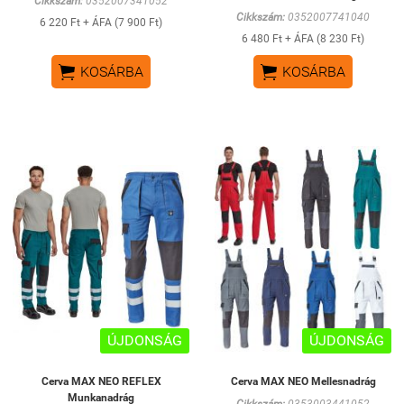
Cikkszám:
0352007341052
Cikkszám:
0352007741040
6 220 Ft + ÁFA (7 900 Ft)
6 480 Ft + ÁFA (8 230 Ft)


KOSÁRBA
KOSÁRBA
ÚJDONSÁG
ÚJDONSÁG
Cerva MAX NEO REFLEX
Cerva MAX NEO Mellesnadrág
Munkanadrág