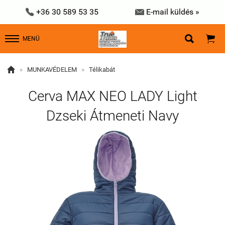


+36 30 589 53 35
E-mail küldés »


MENÜ

»
MUNKAVÉDELEM
»
Télikabát
Cerva MAX NEO LADY Light
Dzseki Átmeneti Navy