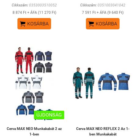
Cikkszám:
0353003510052
Cikkszám:
0351003041042
8 874 Ft + ÁFA (11 270 Ft)
7 591 Ft + ÁFA (9 640 Ft)


KOSÁRBA
KOSÁRBA
ÚJDONSÁG
Cerva MAX NEO Munkakabát 2 az
Cerva MAX NEO REFLEX 2 Az 1-
1-ben
ben Munkakabát