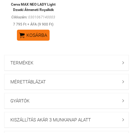
Cerva MAX NEO LADY Light
Dzseki Átmeneti Royalkék
Cikkszám:
0301067140003
7 795 Ft + ÁFA (9 900 Ft)

KOSÁRBA
TERMÉKEK

MÉRETTÁBLÁZAT

GYÁRTÓK

KISZÁLLÍTÁS AKÁR 3 MUNKANAP ALATT
