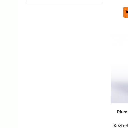
Plum 
Kézfer