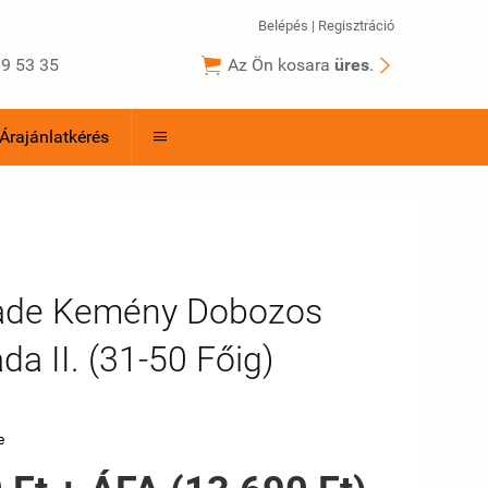
Belépés
|
Regisztráció


9 53 35
Az Ön kosara
üres
.
Árajánlatkérés

rade Kemény Dobozos
da II. (31-50 Főig)
I
e