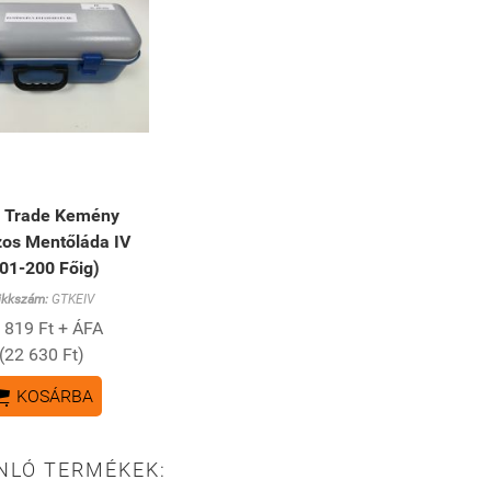
e Trade Kemény
os Mentőláda IV
01-200 Főig)
ikkszám:
GTKEIV
 819 Ft + ÁFA
(22 630 Ft)

KOSÁRBA
NLÓ TERMÉKEK: