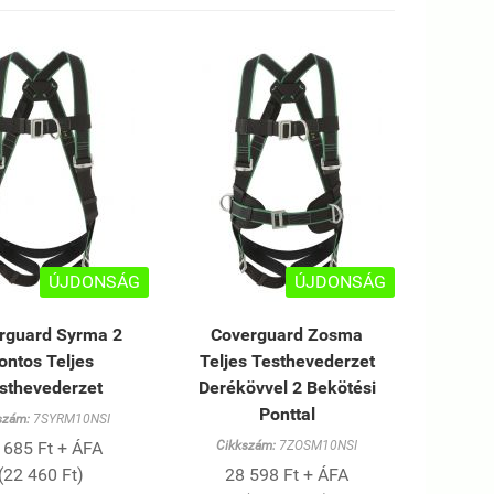
ÚJDONSÁG
ÚJDONSÁG
rguard Syrma 2
Coverguard Zosma
ontos Teljes
Teljes Testhevederzet
sthevederzet
Derékövvel 2 Bekötési
Ponttal
szám:
7SYRM10NSI
 685 Ft + ÁFA
Cikkszám:
7ZOSM10NSI
(22 460 Ft)
28 598 Ft + ÁFA