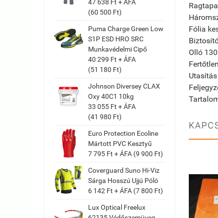
47 638 Ft + ÁFA
Ragt
(60 500 Ft)
Háro
Fól
Puma Charge Green Low
S1P ESD HRO SRC
Biz
Munkavédelmi Cipő
Oll
40 299 Ft + ÁFA
Fertő
(51 180 Ft)
Utasí
Johnson Diversey CLAX
Feljeg
Oxy 40C1 10kg
Tar
33 055 Ft + ÁFA
(41 980 Ft)
KAPC
Euro Protection Ecoline
Mártott PVC Kesztyű
7 795 Ft + ÁFA (9 900 Ft)
Coverguard Suno Hi-Viz
Sárga Hosszú Ujjú Póló
6 142 Ft + ÁFA (7 800 Ft)
Lux Optical Freelux
62135 Védőszemüveg