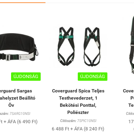
ÚJDONSÁG
ÚJDONSÁG
erguard Sargas
Coverguard Spica Teljes
Cove
helyzet Beállító
Testhevederzet, 1
P
Öv
Bekötési Ponttal,
Te
Poliészter
szám:
7SARG10NSI
Cikk
t + ÁFA (6 490 Ft)
Cikkszám:
7SPIC10NSI
17
6 488 Ft + ÁFA (8 240 Ft)