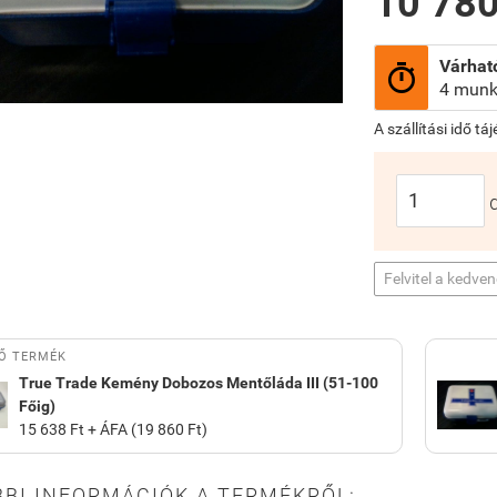
10 780
Várható

4 munk
A szállítási idő tá
Felvitel a kedve
Ő TERMÉK
True Trade Kemény Dobozos Mentőláda III (51-100
Főig)
15 638 Ft + ÁFA (19 860 Ft)
BI INFORMÁCIÓK A TERMÉKRŐL: