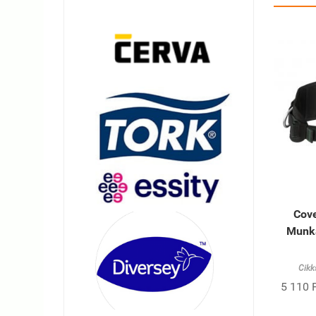
Cov
Munka
Cikk
5 110 F