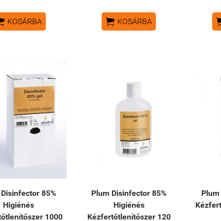


KOSÁRBA
KOSÁRBA
Disinfector 85%
Plum Disinfector 85%
Plum 
Higiénés
Higiénés
Kézfert
tőtlenítőszer 1000
Kézfertőtlenítőszer 120