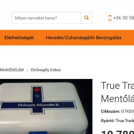


+36 30 58
Elérhetőségek
Heveder/Zuhanásgátló Bevizsgálás
NKAVÉDELEM
»
Elsősegély Doboz
True T
Mentőlá
Cikkszám:
GTKEI
Gyártó:
True Trad