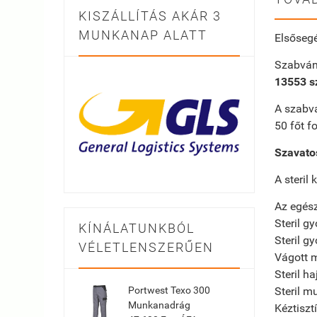
KISZÁLLÍTÁS AKÁR 3
MUNKANAP ALATT
Elsősegé
Szabván
13553 s
A szabvá
50 főt f
Szavatos
A steril 
Az egés
Steril 
KÍNÁLATUNKBÓL
Steril 
VÉLETLENSZERŰEN
Vágot
Steril 
Portwest Texo 300
Steril 
Munkanadrág
Kéz