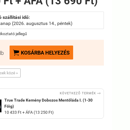
 Ft + ÁFA (13 690 Ft)
 szállítási idő:
anap (2026. augusztus 14., péntek)
jékoztató jellegű

KOSÁRBA HELYEZÉS
db
ncek közé »

KÖVETKEZŐ TERMÉK
True Trade Kemény Dobozos Mentőláda I. (1-30
Főig)
10 433 Ft + ÁFA (13 250 Ft)