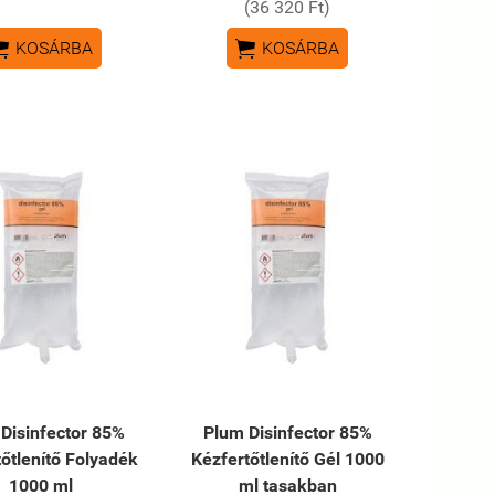
(36 320 Ft)


KOSÁRBA
KOSÁRBA
Disinfector 85%
Plum Disinfector 85%
őtlenítő Folyadék
Kézfertőtlenítő Gél 1000
1000 ml
ml tasakban