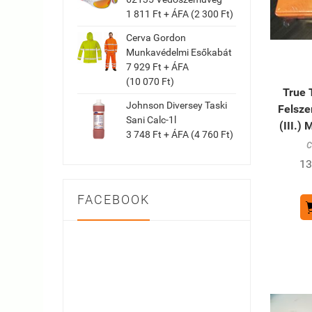
1 811 Ft + ÁFA (2 300 Ft)
Cerva Gordon
Munkavédelmi Esőkabát
7 929 Ft + ÁFA
(10 070 Ft)
True 
Johnson Diversey Taski
Felsze
Sani Calc-1l
(III.)
3 748 Ft + ÁFA (4 760 Ft)
C
13
FACEBOOK