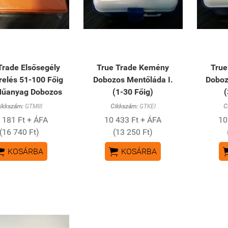
Trade Elsősegély
True Trade Kemény
True
relés 51-100 Főig
Dobozos Mentőláda I.
Doboz
 Műanyag Dobozos
(1-30 Főig)
(
ikkszám:
GTMIII
Cikkszám:
GTKEI
C
 181 Ft + ÁFA
10 433 Ft + ÁFA
10
(16 740 Ft)
(13 250 Ft)


KOSÁRBA
KOSÁRBA