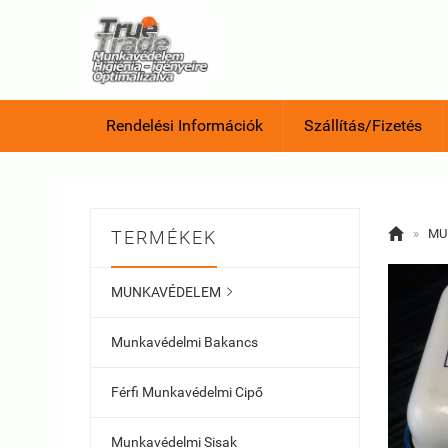
Rendelési Információk
Szállítás/Fizetés

»
MU
TERMÉKEK
MUNKAVÉDELEM

Munkavédelmi Bakancs
Férfi Munkavédelmi Cipő
Munkavédelmi Sisak