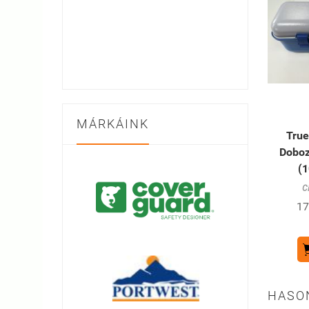
MÁRKÁINK
Tru
Doboz
(1
C
17
HASO