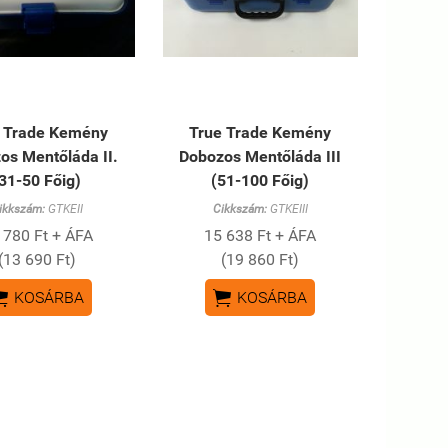
 Trade Kemény
True Trade Kemény
os Mentőláda II.
Dobozos Mentőláda III
31-50 Főig)
(51-100 Főig)
ikkszám:
GTKEII
Cikkszám:
GTKEIII
 780 Ft + ÁFA
15 638 Ft + ÁFA
(13 690 Ft)
(19 860 Ft)


KOSÁRBA
KOSÁRBA