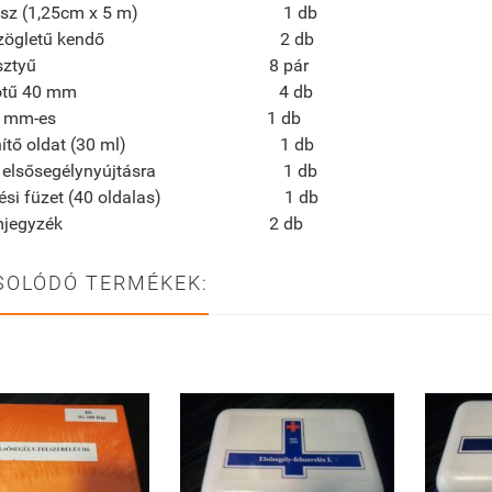
apasz (1,25cm x 5 m) 1 db
mszögletű kendő 2 db
ia kesztyű 8 pár
tosítótű 40 mm 4 db
ó 130 mm-es 1 db
tlenítő oldat (30 ml) 1 db
tás elsősegélynyújtásra 1 db
yzési füzet (40 oldalas) 1 db
talomjegyzék 2 db
SOLÓDÓ TERMÉKEK: