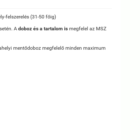
y-felszerelés (31-50 főig)
setén. A
doboz és a tartalom is
megfelel az MSZ
munkahelyi mentődoboz megfelelő minden maximum