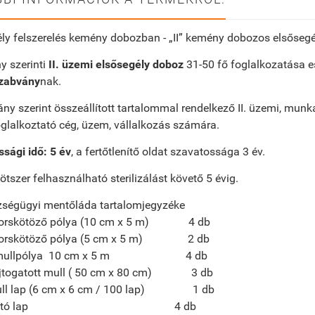
ly felszerelés kemény dobozban - „II” kemény dobozos elsősegél
y szerinti
II. üzemi elsősegély doboz
31-50 fő foglalkozatása e
zabvány
nak.
ny szerint összeállított tartalommal rendelkező II. üzemi, 
oglalkoztató cég, üzem, vállalkozás számára.
sági idő: 5 év
, a fertőtlenítő oldat szavatossága 3 év.
kötszer felhasználható sterilizálást követő 5 évig.
zségügyi mentőláda tartalomjegyzéke
gyorskötöző pólya (10 cm x 5 m) 4 db
gyorskötöző pólya (5 cm x 5 m) 2 db
t mullpólya 10 cm x 5 m 4 db
hajtogatott mull ( 50 cm x 80 cm) 3 db
mull lap (6 cm x 6 cm / 100 lap) 1 db
tisztító lap 4 db