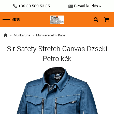


+36 30 589 53 35
E-mail küldés »


MENÜ

»
Munkaruha
»
Munkavédelmi Kabát
Sir Safety Stretch Canvas Dzseki
Petrolkék