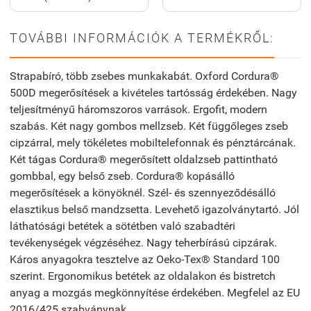
TOVÁBBI INFORMÁCIÓK A TERMÉKRŐL:
Strapabíró, több zsebes munkakabát. Oxford Cordura®
500D megerősítések a kivételes tartósság érdekében. Nagy
teljesítményű háromszoros varrások. Ergofit, modern
szabás. Két nagy gombos mellzseb. Két függőleges zseb
cipzárral, mely tökéletes mobiltelefonnak és pénztárcának.
Két tágas Cordura® megerősített oldalzseb pattintható
gombbal, egy belső zseb. Cordura® kopásálló
megerősítések a könyöknél. Szél- és szennyeződésálló
elasztikus belső mandzsetta. Levehető igazolványtartó. Jól
láthatósági betétek a sötétben való szabadtéri
tevékenységek végzéséhez. Nagy teherbírású cipzárak.
Káros anyagokra tesztelve az Oeko-Tex® Standard 100
szerint. Ergonomikus betétek az oldalakon és bistretch
anyag a mozgás megkönnyítése érdekében. Megfelel az EU
2016/425 szabványnak.