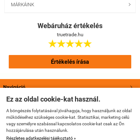
MÁRKÁINK

Webáruház értékelés
truetrade.hu





Értékelés írása
Navigáció

Ez az oldal cookie-kat használ.
Saját fiók

A böngészés folytatásával jóváhagyja, hogy használjunk az oldal
működéséhez szükséges cookie-kat. Statisztikai, marketing célú
Bemutatkozás

vagy személyre szabással kapcsolatos cookie-kat csak az Ön
hozzájárulása után használunk.
Elérhetőségek

Részletes adatkezelési tájékoztató »