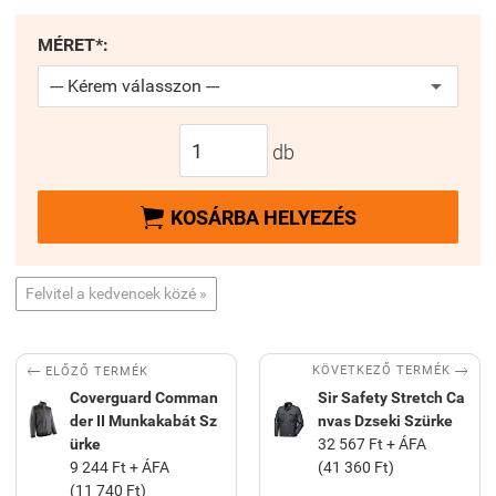
MÉRET*:
db

KOSÁRBA HELYEZÉS
Felvitel a kedvencek közé »


KÖVETKEZŐ TERMÉK
ELŐZŐ TERMÉK
Coverguard Comman
Sir Safety Stretch Ca
der II Munkakabát Sz
nvas Dzseki Szürke
ürke
32 567 Ft + ÁFA
9 244 Ft + ÁFA
(41 360 Ft)
(11 740 Ft)