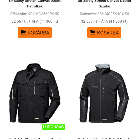
Sir Safety Stretch Canvas Dzseki
Sir Safety Stretch Canvas Dzseki
Petrolkék
Szürke
Cikkszám:
SSY-MC2563P6-50
Cikkszám:
SSY-MC2563C4-50
32 567 Ft + ÁFA (41 360 Ft)
32 567 Ft + ÁFA (41 360 Ft)


KOSÁRBA
KOSÁRBA
ÚJDONSÁG