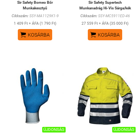
Sir Safety Borneo Bőr
Sir Safety Supertech
Munkakesztyű
Munkanadrág Hi-Vis Sárga/kék
Cikkszám:
SSY-MA1129K1-9
Cikkszám:
SSY-MC5911ED-46
1 409 Ft + ÁFA (1 790 Ft)
27 559 Ft + ÁFA (35 000 Ft)


KOSÁRBA
KOSÁRBA
ÚJDONSÁG
ÚJDONSÁG