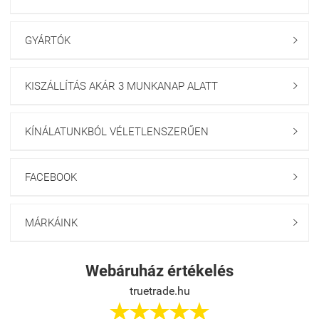
GYÁRTÓK

KISZÁLLÍTÁS AKÁR 3 MUNKANAP ALATT

KÍNÁLATUNKBÓL VÉLETLENSZERŰEN

FACEBOOK

MÁRKÁINK

Webáruház értékelés
truetrade.hu




