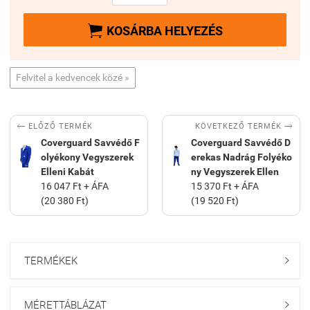

KOSÁRBA HELYEZÉS
Felvitel a kedvencek közé »


KÖVETKEZŐ TERMÉK
ELŐZŐ TERMÉK
Coverguard Savvédő F
Coverguard Savvédő D
olyékony Vegyszerek
erekas Nadrág Folyéko
Elleni Kabát
ny Vegyszerek Ellen
16 047 Ft + ÁFA
15 370 Ft + ÁFA
(20 380 Ft)
(19 520 Ft)
TERMÉKEK

MÉRETTÁBLÁZAT
