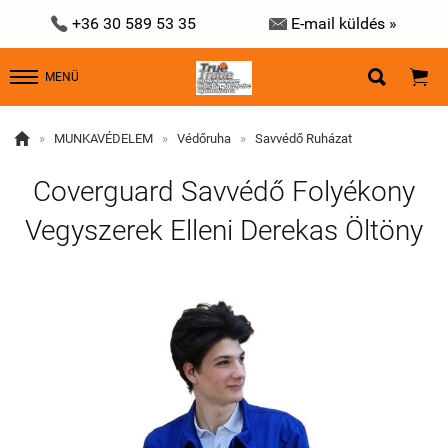


+36 30 589 53 35
E-mail küldés »


MENÜ

»
MUNKAVÉDELEM
»
Védőruha
»
Savvédő Ruházat
Coverguard Savvédő Folyékony
Vegyszerek Elleni Derekas Öltöny