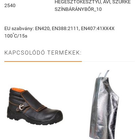
HEGESZTŐKESZTYŰ, AVI, SZÜRKE
2540
SZÍNBÁRÁNYBŐR_10
EU szabvány: EN420, EN388:2111, EN407:41XX4X
°
100
C/15s
KAPCSOLÓDÓ TERMÉKEK: