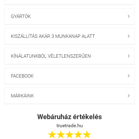
GYÁRTÓK

KISZÁLLÍTÁS AKÁR 3 MUNKANAP ALATT

KÍNÁLATUNKBÓL VÉLETLENSZERŰEN

FACEBOOK

MÁRKÁINK

Webáruház értékelés
truetrade.hu




