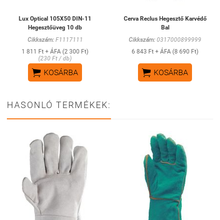
Lux Optical 105X50 DIN-11
Cerva Reclus Hegesztő Karvédő
Hegesztőüveg 10 db
Bal
Cikkszám:
F1117111
Cikkszám:
0317000899999
1 811 Ft + ÁFA (2 300 Ft)
6 843 Ft + ÁFA (8 690 Ft)
(230 Ft / db)


KOSÁRBA
KOSÁRBA
HASONLÓ TERMÉKEK: