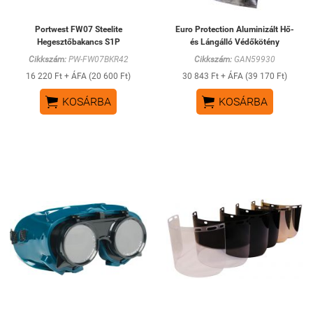
Portwest FW07 Steelite
Euro Protection Aluminizált Hő-
Hegesztőbakancs S1P
és Lángálló Védőkötény
Cikkszám:
PW-FW07BKR42
Cikkszám:
GAN59930
16 220 Ft + ÁFA (20 600 Ft)
30 843 Ft + ÁFA (39 170 Ft)


KOSÁRBA
KOSÁRBA