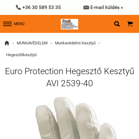


+36 30 589 53 35
E-mail küldés »


MENÜ

»
MUNKAVÉDELEM
»
Munkavédelmi Kesztyű
»
Hegesztőkesztyű
Euro Protection Hegesztő Kesztyű
AVI 2539-40