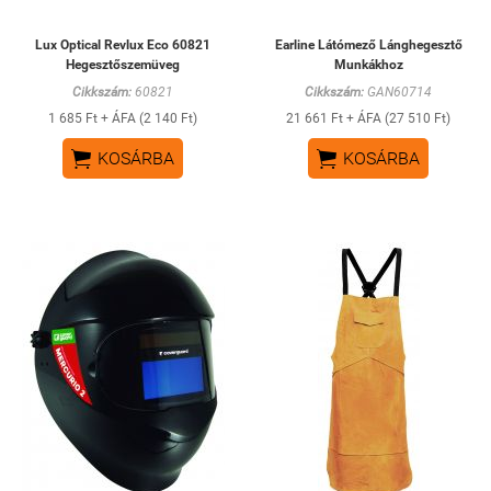
Lux Optical Revlux Eco 60821
Earline Látómező Lánghegesztő
Hegesztőszemüveg
Munkákhoz
Cikkszám:
60821
Cikkszám:
GAN60714
1 685 Ft + ÁFA (2 140 Ft)
21 661 Ft + ÁFA (27 510 Ft)


KOSÁRBA
KOSÁRBA