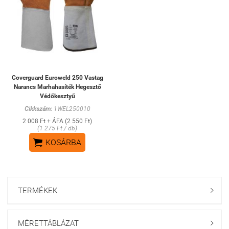
Coverguard Euroweld 250 Vastag
Narancs Marhahasíték Hegesztő
Védőkesztyű
Cikkszám:
1WEL250010
2 008 Ft + ÁFA (2 550 Ft)
(1 275 Ft / db)

KOSÁRBA
TERMÉKEK

MÉRETTÁBLÁZAT
