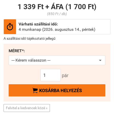
1 339 Ft + ÁFA (1 700 Ft)
(850 Ft / db)
Várható szállítási idő:

4 munkanap (2026. augusztus 14., péntek)
A szállítási idő tájékoztató jellegű
MÉRET*:
pár

KOSÁRBA HELYEZÉS
Felvitel a kedvencek közé »