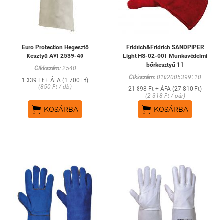
Euro Protection Hegesztő
Fridrich&Fridrich SANDPIPER
Kesztyű AVI 2539-40
Light HS-02-001 Munkavédelmi
bőrkesztyű 11
Cikkszám:
2540
Cikkszám:
0102005399110
1 339 Ft + ÁFA (1 700 Ft)
(850 Ft / db)
21 898 Ft + ÁFA (27 810 Ft)
(2 318 Ft / pár)


KOSÁRBA
KOSÁRBA