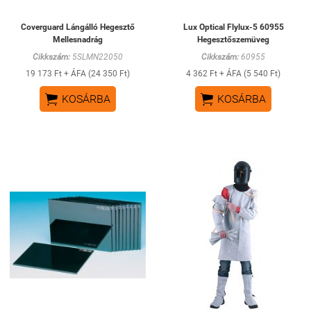
Coverguard Lángálló Hegesztő
Lux Optical Flylux-5 60955
Mellesnadrág
Hegesztőszemüveg
Cikkszám:
5SLMN22050
Cikkszám:
60955
19 173 Ft + ÁFA (24 350 Ft)
4 362 Ft + ÁFA (5 540 Ft)


KOSÁRBA
KOSÁRBA