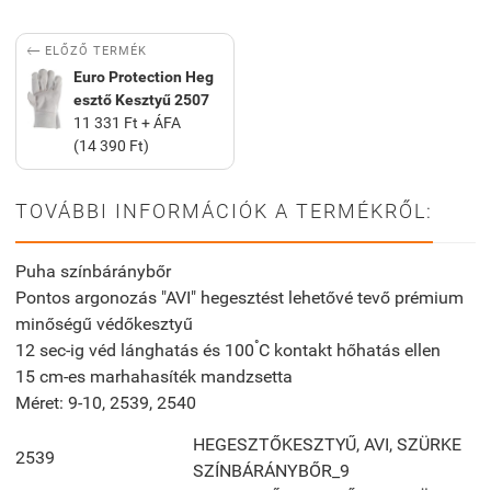

ELŐZŐ TERMÉK
Euro Protection Heg
esztő Kesztyű 2507
11 331 Ft + ÁFA
(14 390 Ft)
TOVÁBBI INFORMÁCIÓK A TERMÉKRŐL:
Puha színbáránybőr
Pontos argonozás "AVI" hegesztést lehetővé tevő prémium
minőségű védőkesztyű
°
12 sec-ig véd lánghatás és 100
C kontakt hőhatás ellen
15 cm-es marhahasíték mandzsetta
Méret: 9-10, 2539, 2540
HEGESZTŐKESZTYŰ, AVI, SZÜRKE
2539
SZÍNBÁRÁNYBŐR_9