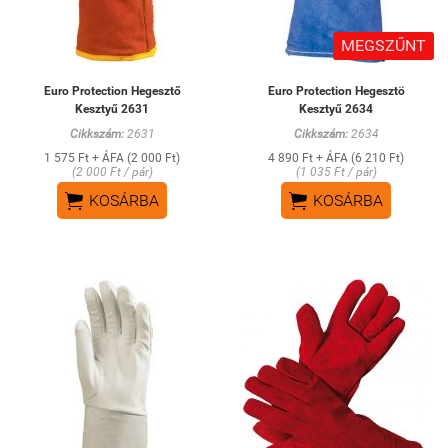
MEGSZŰNT
Euro Protection Hegesztő
Euro Protection Hegesztö
Kesztyű 2631
Kesztyű 2634
Cikkszám:
2631
Cikkszám:
2634
1 575 Ft + ÁFA (2 000 Ft)
4 890 Ft + ÁFA (6 210 Ft)
(2 000 Ft / pár)
(1 035 Ft / pár)


KOSÁRBA
KOSÁRBA