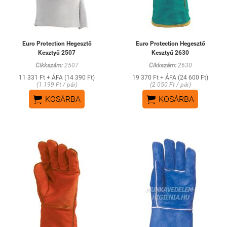
Euro Protection Hegesztő
Euro Protection Hegesztő
Kesztyű 2507
Kesztyű 2630
Cikkszám:
2507
Cikkszám:
2630
11 331 Ft + ÁFA (14 390 Ft)
19 370 Ft + ÁFA (24 600 Ft)
(1 199 Ft / pár)
(2 050 Ft / pár)


KOSÁRBA
KOSÁRBA