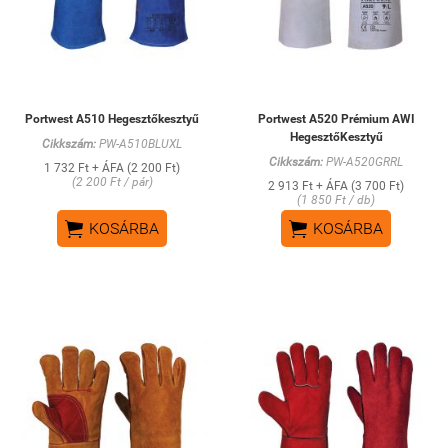
Portwest A510 Hegesztőkesztyű
Portwest A520 Prémium AWI
HegesztőKesztyű
Cikkszám:
PW-A510BLUXL
Cikkszám:
PW-A520GRRL
1 732 Ft + ÁFA (2 200 Ft)
(2 200 Ft / pár)
2 913 Ft + ÁFA (3 700 Ft)
(1 850 Ft / db)


KOSÁRBA
KOSÁRBA