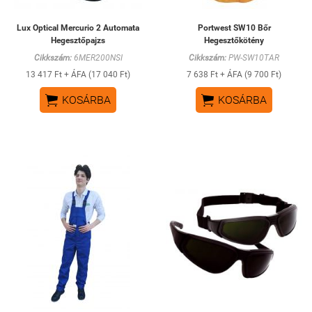
Lux Optical Mercurio 2 Automata
Portwest SW10 Bőr
Hegesztőpajzs
Hegesztőkötény
Cikkszám:
6MER200NSI
Cikkszám:
PW-SW10TAR
13 417 Ft + ÁFA (17 040 Ft)
7 638 Ft + ÁFA (9 700 Ft)


KOSÁRBA
KOSÁRBA