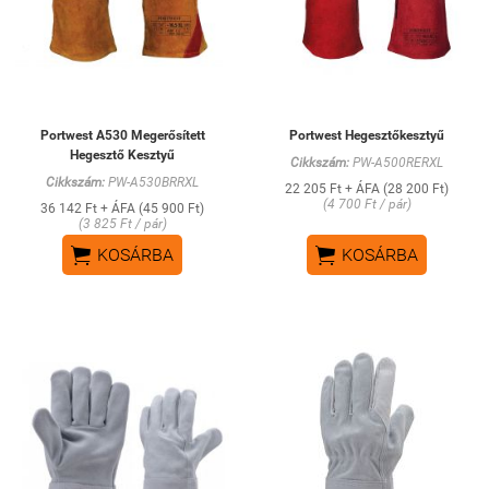
Portwest A530 Megerősített
Portwest Hegesztőkesztyű
Hegesztő Kesztyű
Cikkszám:
PW-A500RERXL
Cikkszám:
PW-A530BRRXL
22 205 Ft + ÁFA (28 200 Ft)
(4 700 Ft / pár)
36 142 Ft + ÁFA (45 900 Ft)
(3 825 Ft / pár)


KOSÁRBA
KOSÁRBA