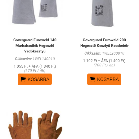
Coverguard Euroweld 140
Coverguard Euroweld 200
Marhahasíték Hegesztő
Hegesztő Kesztyű Kecskebőr
Védőkesztyű
Cikkszám:
1WEL200010
Cikkszám:
1WEL140010
1 102 Ft + ÁFA (1 400 Ft)
(700 Ft / db)
1 055 Ft + ÁFA (1 340 Ft)
(670 Ft / db)


KOSÁRBA
KOSÁRBA