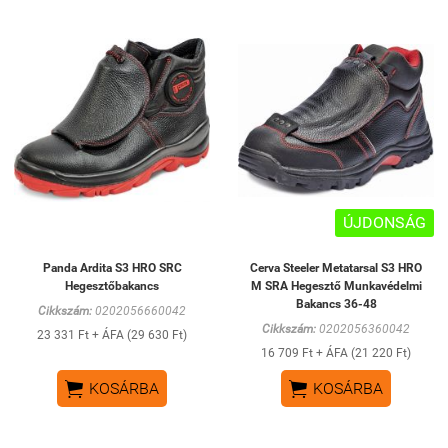
ÚJDONSÁG
Panda Ardita S3 HRO SRC
Cerva Steeler Metatarsal S3 HRO
Hegesztőbakancs
M SRA Hegesztő Munkavédelmi
Bakancs 36-48
Cikkszám:
0202056660042
Cikkszám:
0202056360042
23 331 Ft + ÁFA (29 630 Ft)
16 709 Ft + ÁFA (21 220 Ft)


KOSÁRBA
KOSÁRBA