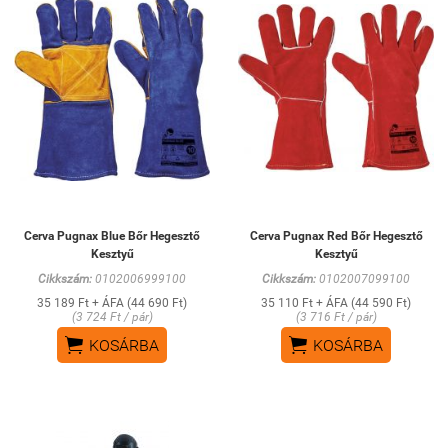
Cerva Pugnax Blue Bőr Hegesztő
Cerva Pugnax Red Bőr Hegesztő
Kesztyű
Kesztyű
Cikkszám:
0102006999100
Cikkszám:
0102007099100
35 189 Ft + ÁFA (44 690 Ft)
35 110 Ft + ÁFA (44 590 Ft)
(3 724 Ft / pár)
(3 716 Ft / pár)


KOSÁRBA
KOSÁRBA