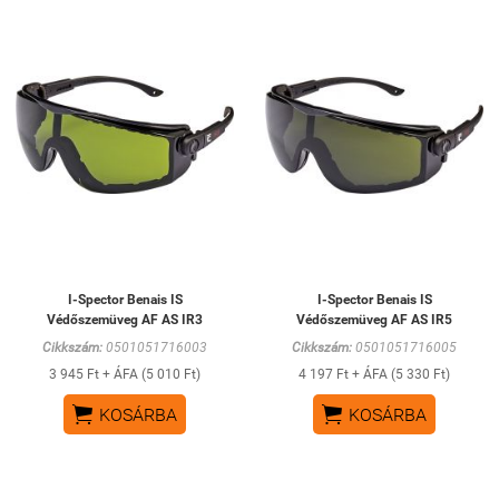
I-Spector Benais IS
I-Spector Benais IS
Védőszemüveg AF AS IR3
Védőszemüveg AF AS IR5
Cikkszám:
0501051716003
Cikkszám:
0501051716005
3 945 Ft + ÁFA (5 010 Ft)
4 197 Ft + ÁFA (5 330 Ft)


KOSÁRBA
KOSÁRBA