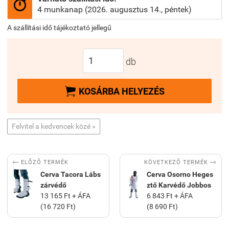

4 munkanap (2026. augusztus 14., péntek)
A szállítási idő tájékoztató jellegű
db

KOSÁRBA HELYEZÉS
Felvitel a kedvencek közé »


KÖVETKEZŐ TERMÉK
ELŐZŐ TERMÉK
Cerva Tacora Lábs
Cerva Osorno Heges
zárvédő
ztő Karvédő Jobbos
13 165 Ft + ÁFA
6 843 Ft + ÁFA
(16 720 Ft)
(8 690 Ft)