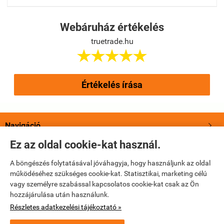
Webáruház értékelés
truetrade.hu





Értékelés írása
Navigáció

Ez az oldal cookie-kat használ.
Saját fiók

A böngészés folytatásával jóváhagyja, hogy használjunk az oldal
működéséhez szükséges cookie-kat. Statisztikai, marketing célú
Bemutatkozás

vagy személyre szabással kapcsolatos cookie-kat csak az Ön
hozzájárulása után használunk.
Elérhetőségek

Részletes adatkezelési tájékoztató »