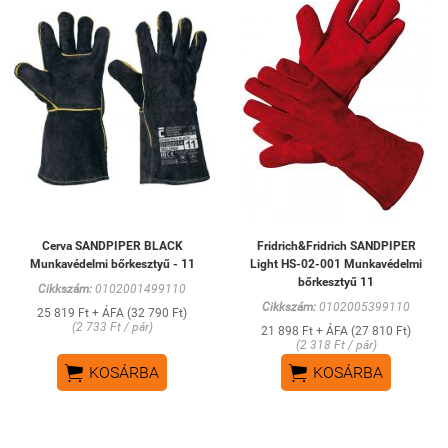
Cerva SANDPIPER BLACK
Fridrich&Fridrich SANDPIPER
Munkavédelmi bőrkesztyű - 11
Light HS-02-001 Munkavédelmi
bőrkesztyű 11
Cikkszám:
0102001499110
Cikkszám:
0102005399110
25 819 Ft + ÁFA (32 790 Ft)
(2 733 Ft / pár)
21 898 Ft + ÁFA (27 810 Ft)
(2 318 Ft / pár)


KOSÁRBA
KOSÁRBA