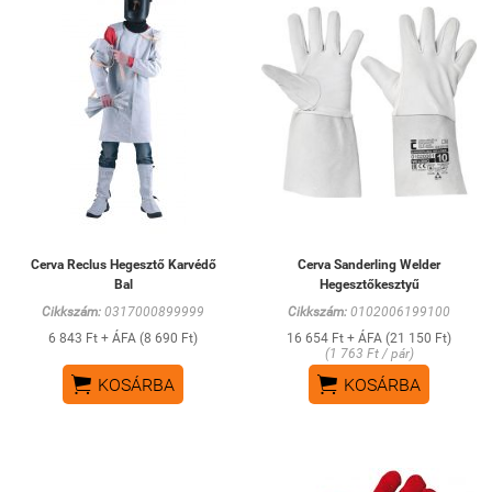
Cerva Reclus Hegesztő Karvédő
Cerva Sanderling Welder
Bal
Hegesztőkesztyű
Cikkszám:
0317000899999
Cikkszám:
0102006199100
6 843 Ft + ÁFA (8 690 Ft)
16 654 Ft + ÁFA (21 150 Ft)
(1 763 Ft / pár)


KOSÁRBA
KOSÁRBA