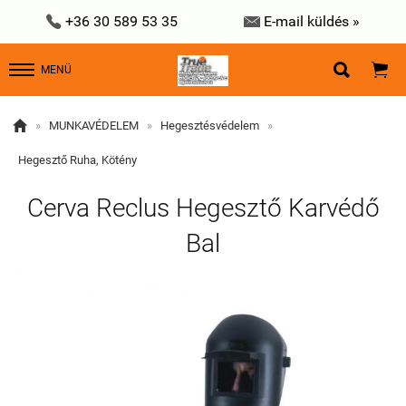


+36 30 589 53 35
E-mail küldés »


MENÜ

»
MUNKAVÉDELEM
»
Hegesztésvédelem
»
Hegesztő Ruha, Kötény
Cerva Reclus Hegesztő Karvédő
Bal