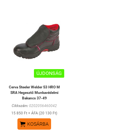
ÚJDONSÁG
Cerva Steeler Welder S3 HRO M
SRA Hegesztő Munkavédelmi
Bakancs 37-49
Cikkszám:
0202056460042
15 850 Ft + ÁFA (20 130 Ft)

KOSÁRBA