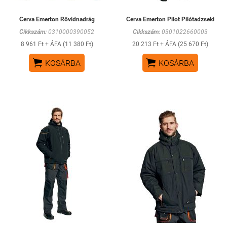
Cerva Emerton Rövidnadrág
Cerva Emerton Pilot Pilótadzseki
Cikkszám:
0310000390052
Cikkszám:
0301022660003
8 961 Ft + ÁFA (11 380 Ft)
20 213 Ft + ÁFA (25 670 Ft)


KOSÁRBA
KOSÁRBA