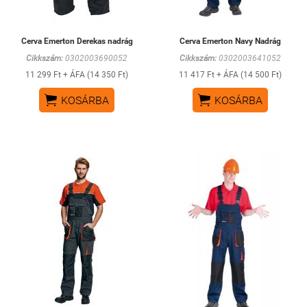
Cerva Emerton Derekas nadrág
Cerva Emerton Navy Nadrág
Cikkszám:
0302003690052
Cikkszám:
0302003641052
11 299 Ft + ÁFA (14 350 Ft)
11 417 Ft + ÁFA (14 500 Ft)


KOSÁRBA
KOSÁRBA