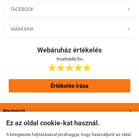
FACEBOOK

MÁRKÁINK

Webáruház értékelés
truetrade.hu





Értékelés írása
Navigáció

Ez az oldal cookie-kat használ.
Saját fiók

A böngészés folytatásával jóváhagyja, hogy használjunk az oldal