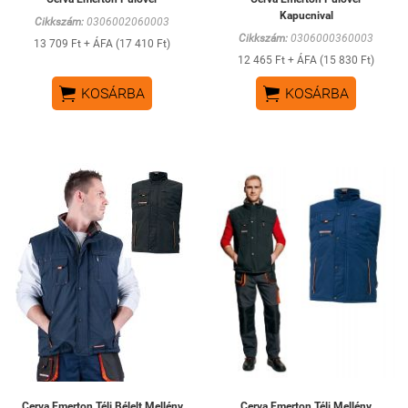
Kapucnival
Cikkszám:
0306002060003
Cikkszám:
0306000360003
13 709 Ft + ÁFA (17 410 Ft)
12 465 Ft + ÁFA (15 830 Ft)


KOSÁRBA
KOSÁRBA
Cerva Emerton Téli Bélelt Mellény
Cerva Emerton Téli Mellény