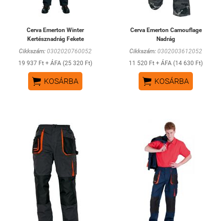
Cerva Emerton Winter
Cerva Emerton Camouflage
Kertésznadrág Fekete
Nadrág
Cikkszám:
0302020760052
Cikkszám:
0302003612052
19 937 Ft + ÁFA (25 320 Ft)
11 520 Ft + ÁFA (14 630 Ft)


KOSÁRBA
KOSÁRBA