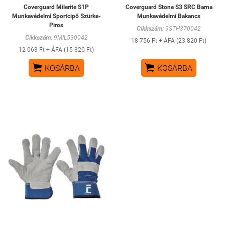
Coverguard Milerite S1P
Coverguard Stone S3 SRC Barna
Munkavédelmi Sportcipő Szürke-
Munkavédelmi Bakancs
Piros
Cikkszám:
9STH370042
Cikkszám:
9MIL530042
18 756 Ft + ÁFA (23 820 Ft)
12 063 Ft + ÁFA (15 320 Ft)


KOSÁRBA
KOSÁRBA