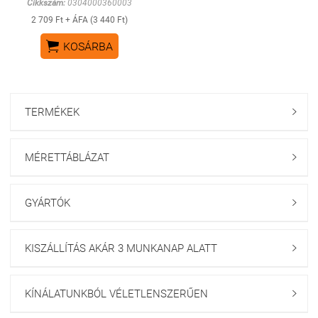
Cikkszám:
0304000360003
2 709 Ft + ÁFA (3 440 Ft)

KOSÁRBA
TERMÉKEK

MÉRETTÁBLÁZAT

GYÁRTÓK

KISZÁLLÍTÁS AKÁR 3 MUNKANAP ALATT

KÍNÁLATUNKBÓL VÉLETLENSZERŰEN
