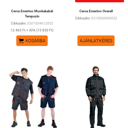
Cerva Emerton Munkakabát
Cerva Emerton Overall
Terepszín
Cikkszám:
0315000690052
Cikkszám:
0301004612052
12 465 Ft + ÁFA (15 830 Ft)

KOSÁRBA
AJÁNLATKÉRÉS