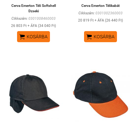
Cerva Emerton Téli Softshell
Cerva Emerton Télikabát
Dzseki
Cikkszám:
0301002360003
Cikkszám:
0301008460003
20 819 Ft + ÁFA (26 440 Ft)
26 803 Ft + ÁFA (34 040 Ft)


KOSÁRBA
KOSÁRBA