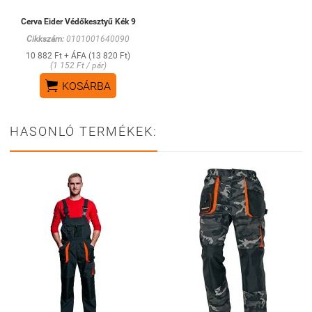
Cerva Eider Védőkesztyű Kék 9
Cikkszám:
0101001640090
10 882 Ft + ÁFA (13 820 Ft)
(1 152 Ft / pár)

KOSÁRBA
HASONLÓ TERMÉKEK: