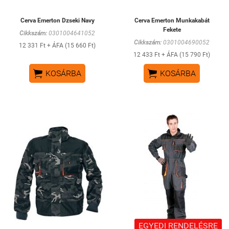
Cerva Emerton Dzseki Navy
Cerva Emerton Munkakabát
Fekete
Cikkszám:
0301004641052
Cikkszám:
0301004690052
12 331 Ft + ÁFA (15 660 Ft)
12 433 Ft + ÁFA (15 790 Ft)


KOSÁRBA
KOSÁRBA
EGYEDI RENDELÉSRE