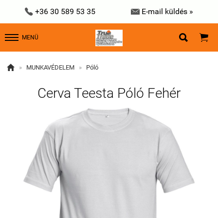


+36 30 589 53 35
E-mail küldés »


MENÜ

»
MUNKAVÉDELEM
»
Póló
Cerva Teesta Póló Fehér