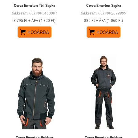
Cerva Emerton Téli Sapka
Cerva Emerton Sapka
Cikkszám:
0314005460001
Cikkszám:
0314002699999
3 795 Ft + ÁFA (4 820 Ft)
835 Ft + ÁFA (1 060 Ft)


KOSÁRBA
KOSÁRBA
Cerva Emerton Pulóver
Cerva Emerton Pulóver