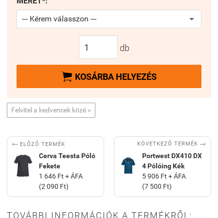
MÉRET*:
db

KOSÁRBA HELYEZÉS
Felvitel a kedvencek közé »


KÖVETKEZŐ TERMÉK
ELŐZŐ TERMÉK
Cerva Teesta Póló
Portwest DX410 DX
Fekete
4 Pólóing Kék
1 646 Ft + ÁFA
5 906 Ft + ÁFA
(2 090 Ft)
(7 500 Ft)
TOVÁBBI INFORMÁCIÓK A TERMÉKRŐL: