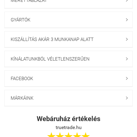
MÉRETTÁBLÁZAT

GYÁRTÓK

KISZÁLLÍTÁS AKÁR 3 MUNKANAP ALATT

KÍNÁLATUNKBÓL VÉLETLENSZERŰEN

FACEBOOK

MÁRKÁINK

Webáruház értékelés
truetrade.hu




