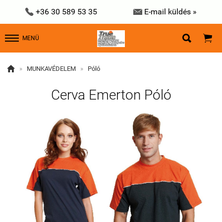


+36 30 589 53 35
E-mail küldés »


MENÜ

»
MUNKAVÉDELEM
»
Póló
Cerva Emerton Póló