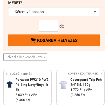
MÉRET*:
db

KOSÁRBA HELYEZÉS
Felvitel a kedvencek közé »


KÖVETKEZŐ TERMÉK
ELŐZŐ TERMÉK
Portwest PW210 PW2
Coverguard Trip Feh
Pólóing Navy/Royal k
ér Póló, 150g
ék
1 772 Ft + ÁFA
5 039 Ft + ÁFA
(2 250 Ft)
(6 400 Ft)