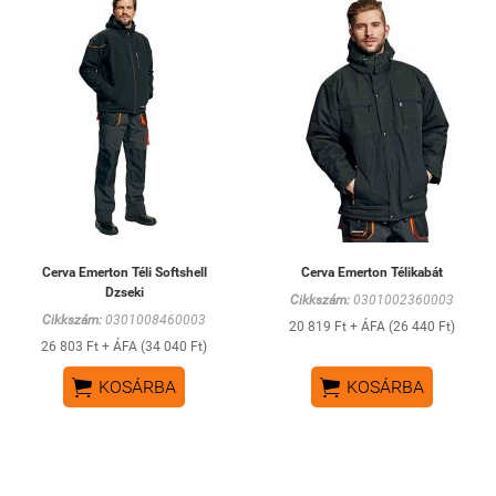
Cerva Emerton Téli Softshell
Cerva Emerton Télikabát
Dzseki
Cikkszám:
0301002360003
Cikkszám:
0301008460003
20 819 Ft + ÁFA (26 440 Ft)
26 803 Ft + ÁFA (34 040 Ft)


KOSÁRBA
KOSÁRBA