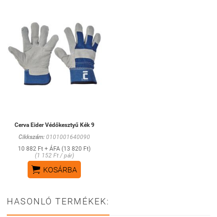
Cerva Eider Védőkesztyű Kék 9
Cikkszám:
0101001640090
10 882 Ft + ÁFA (13 820 Ft)
(1 152 Ft / pár)

KOSÁRBA
HASONLÓ TERMÉKEK: