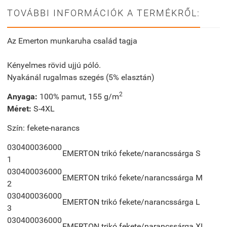
TOVÁBBI INFORMÁCIÓK A TERMÉKRŐL:
Az Emerton munkaruha család tagja
Kényelmes rövid ujjú póló.
Nyakánál rugalmas szegés (5% elasztán)
2
Anyaga:
100% pamut, 155 g/m
Méret:
S-4XL
Szín: fekete-narancs
030400036000
EMERTON trikó fekete/narancssárga S
1
030400036000
EMERTON trikó fekete/narancssárga M
2
030400036000
EMERTON trikó fekete/narancssárga L
3
030400036000
EMERTON trikó fekete/narancssárga XL