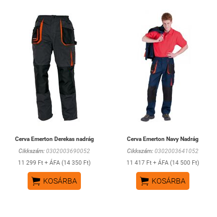
Cerva Emerton Derekas nadrág
Cerva Emerton Navy Nadrág
Cikkszám:
0302003690052
Cikkszám:
0302003641052
11 299 Ft + ÁFA (14 350 Ft)
11 417 Ft + ÁFA (14 500 Ft)


KOSÁRBA
KOSÁRBA