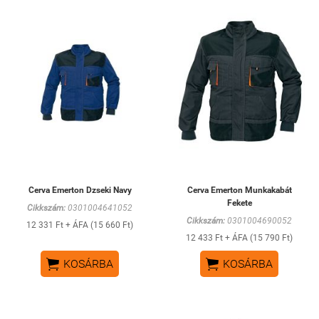
Cerva Emerton Dzseki Navy
Cerva Emerton Munkakabát
Fekete
Cikkszám:
0301004641052
Cikkszám:
0301004690052
12 331 Ft + ÁFA (15 660 Ft)
12 433 Ft + ÁFA (15 790 Ft)


KOSÁRBA
KOSÁRBA