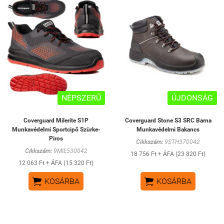
NÉPSZERŰ
ÚJDONSÁG
Coverguard Milerite S1P
Coverguard Stone S3 SRC Barna
Munkavédelmi Sportcipő Szürke-
Munkavédelmi Bakancs
Piros
Cikkszám:
9STH370042
Cikkszám:
9MIL530042
18 756 Ft + ÁFA (23 820 Ft)
12 063 Ft + ÁFA (15 320 Ft)


KOSÁRBA
KOSÁRBA