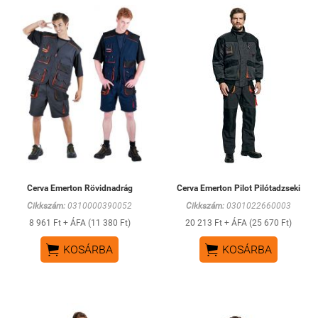
Cerva Emerton Rövidnadrág
Cerva Emerton Pilot Pilótadzseki
Cikkszám:
0310000390052
Cikkszám:
0301022660003
8 961 Ft + ÁFA (11 380 Ft)
20 213 Ft + ÁFA (25 670 Ft)


KOSÁRBA
KOSÁRBA