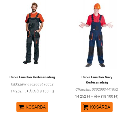
Cerva Emerton Kertésznadrág
Cerva Emerton Navy
Kertésznadrág
Cikkszám:
0302003490052
Cikkszám:
0302003441052
14 252 Ft + ÁFA (18 100 Ft)
14 252 Ft + ÁFA (18 100 Ft)


KOSÁRBA
KOSÁRBA