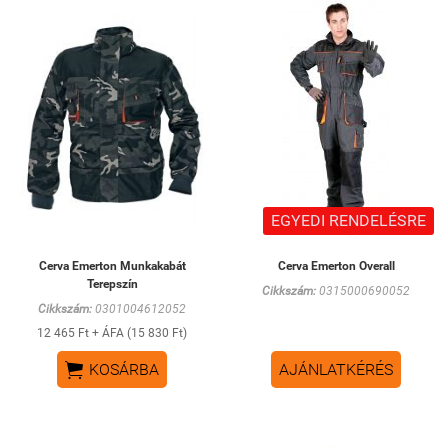
EGYEDI RENDELÉSRE
Cerva Emerton Munkakabát
Cerva Emerton Overall
Terepszín
Cikkszám:
0315000690052
Cikkszám:
0301004612052
12 465 Ft + ÁFA (15 830 Ft)

KOSÁRBA
AJÁNLATKÉRÉS