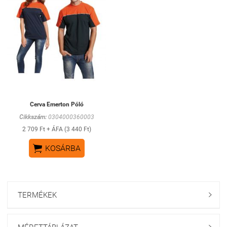
Cerva Emerton Póló
Cikkszám:
0304000360003
2 709 Ft + ÁFA (3 440 Ft)

KOSÁRBA
TERMÉKEK
