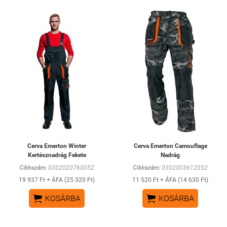
Cerva Emerton Winter
Cerva Emerton Camouflage
Kertésznadrág Fekete
Nadrág
Cikkszám:
0302020760052
Cikkszám:
0302003612052
19 937 Ft + ÁFA (25 320 Ft)
11 520 Ft + ÁFA (14 630 Ft)


KOSÁRBA
KOSÁRBA