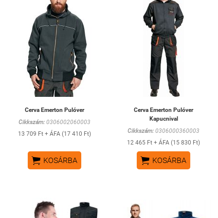
Cerva Emerton Pulóver
Cerva Emerton Pulóver
Kapucnival
Cikkszám:
0306002060003
Cikkszám:
0306000360003
13 709 Ft + ÁFA (17 410 Ft)
12 465 Ft + ÁFA (15 830 Ft)


KOSÁRBA
KOSÁRBA