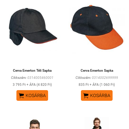
Cerva Emerton Téli Sapka
Cerva Emerton Sapka
Cikkszám:
0314005460001
Cikkszám:
0314002699999
3 795 Ft + ÁFA (4 820 Ft)
835 Ft + ÁFA (1 060 Ft)


KOSÁRBA
KOSÁRBA