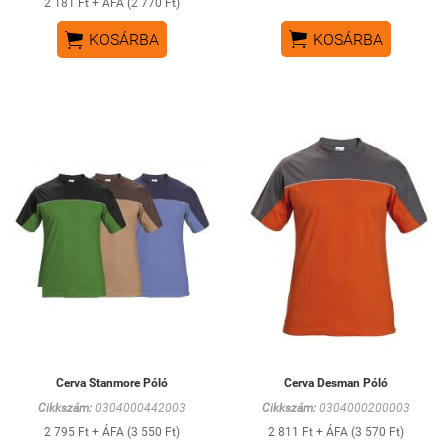
2 181 Ft + ÁFA (2 770 Ft)


KOSÁRBA
KOSÁRBA
Cerva Stanmore Póló
Cerva Desman Póló
Cikkszám:
0304000442003
Cikkszám:
0304000200003
2 795 Ft + ÁFA (3 550 Ft)
2 811 Ft + ÁFA (3 570 Ft)