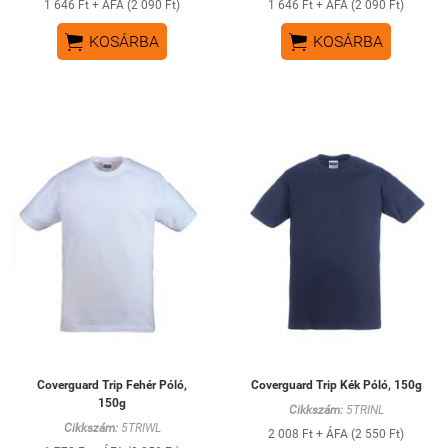
1 646 Ft + ÁFA (2 090 Ft)
1 646 Ft + ÁFA (2 090 Ft)


KOSÁRBA
KOSÁRBA
Coverguard Trip Fehér Póló,
Coverguard Trip Kék Póló, 150g
150g
Cikkszám:
5TRINL
Cikkszám:
5TRIWL
2 008 Ft + ÁFA (2 550 Ft)