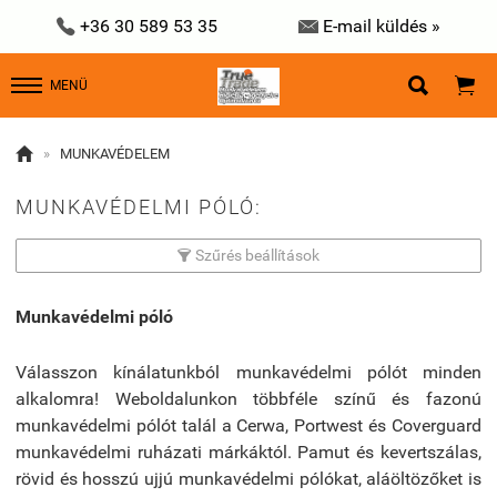


+36 30 589 53 35
E-mail küldés »


MENÜ

»
MUNKAVÉDELEM
MUNKAVÉDELMI PÓLÓ:
Szűrés beállítások

Munkavédelmi póló
Válasszon kínálatunkból munkavédelmi pólót minden
alkalomra! Weboldalunkon többféle színű és fazonú
munkavédelmi pólót talál a Cerwa, Portwest és Coverguard
munkavédelmi ruházati márkáktól. Pamut és kevertszálas,
rövid és hosszú ujjú munkavédelmi pólókat, aláöltözőket is