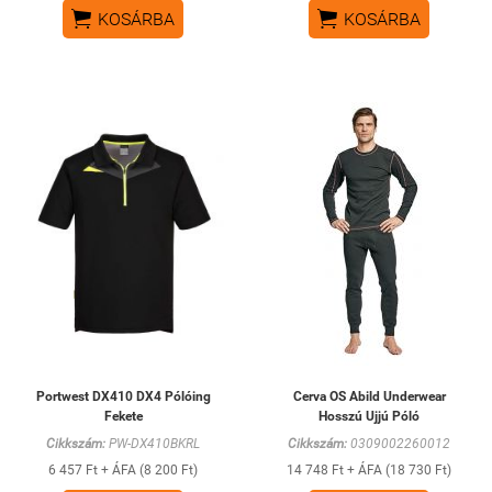


KOSÁRBA
KOSÁRBA
Portwest DX410 DX4 Pólóing
Cerva OS Abild Underwear
Fekete
Hosszú Ujjú Póló
Cikkszám:
PW-DX410BKRL
Cikkszám:
0309002260012
6 457 Ft + ÁFA (8 200 Ft)
14 748 Ft + ÁFA (18 730 Ft)