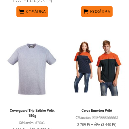
1 772 Ft + ÁFA (2 250 Ft)


KOSÁRBA
KOSÁRBA
Coverguard Trip Szürke Póló,
Cerva Emerton Póló
150g
Cikkszám:
0304000360003
Cikkszám:
5TRIGL
2 709 Ft + ÁFA (3 440 Ft)