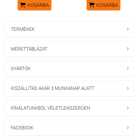


KOSÁRBA
KOSÁRBA
TERMÉKEK

MÉRETTÁBLÁZAT

GYÁRTÓK

KISZÁLLÍTÁS AKÁR 3 MUNKANAP ALATT

KÍNÁLATUNKBÓL VÉLETLENSZERŰEN

FACEBOOK
