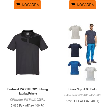


KOSÁRBA
KOSÁRBA
Portwest PW210 PW2 Pólóing
Cerva Noyo ESD Póló
Szürke/Fekete
Cikkszám:
0304012450003
Cikkszám:
PW-PW210ZBRL
5 228 Ft + ÁFA (6 640 Ft)
5 039 Ft + ÁFA (6 400 Ft)