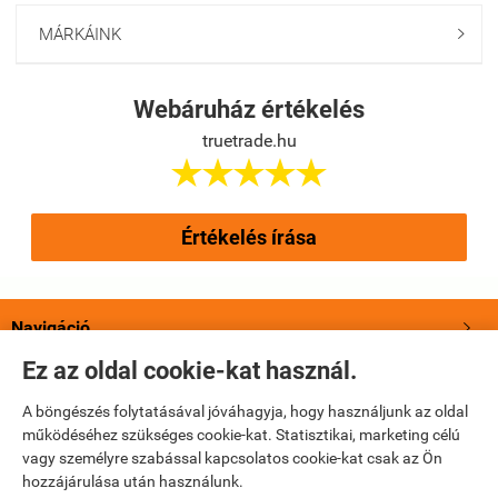
MÁRKÁINK

Webáruház értékelés
truetrade.hu





Értékelés írása
Navigáció

Ez az oldal cookie-kat használ.
Saját fiók

A böngészés folytatásával jóváhagyja, hogy használjunk az oldal
működéséhez szükséges cookie-kat. Statisztikai, marketing célú
Bemutatkozás

vagy személyre szabással kapcsolatos cookie-kat csak az Ön
hozzájárulása után használunk.