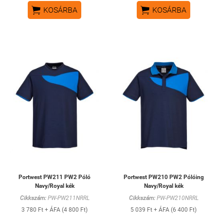


KOSÁRBA
KOSÁRBA
Portwest PW211 PW2 Póló
Portwest PW210 PW2 Pólóing
Navy/Royal kék
Navy/Royal kék
Cikkszám:
PW-PW211NRRL
Cikkszám:
PW-PW210NRRL
3 780 Ft + ÁFA (4 800 Ft)
5 039 Ft + ÁFA (6 400 Ft)