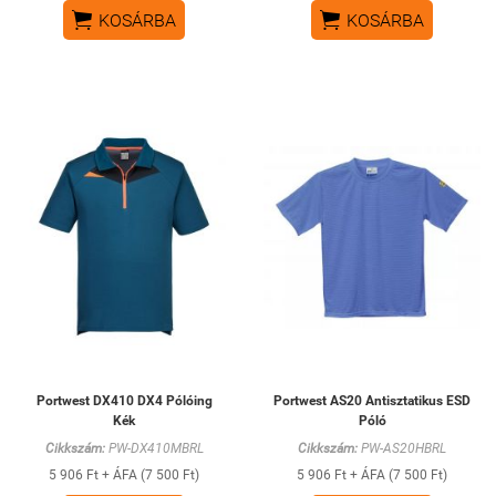


KOSÁRBA
KOSÁRBA
Portwest DX410 DX4 Pólóing
Portwest AS20 Antisztatikus ESD
Kék
Póló
Cikkszám:
PW-DX410MBRL
Cikkszám:
PW-AS20HBRL
5 906 Ft + ÁFA (7 500 Ft)
5 906 Ft + ÁFA (7 500 Ft)