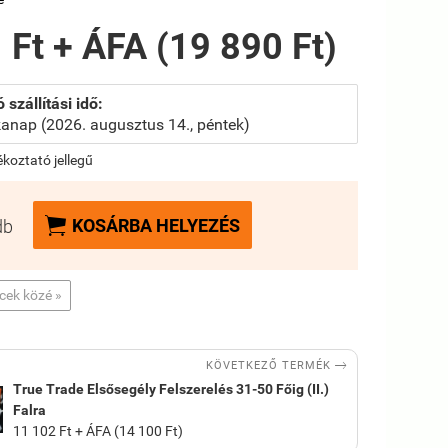
 Ft + ÁFA (19 890 Ft)
 szállítási idő:
anap (2026. augusztus 14., péntek)
jékoztató jellegű

KOSÁRBA HELYEZÉS
db
ncek közé »

KÖVETKEZŐ TERMÉK
True Trade Elsősegély Felszerelés 31-50 Főig (II.)
Falra
11 102 Ft + ÁFA (14 100 Ft)