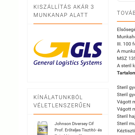
KISZÁLLÍTÁS AKÁR 3
TOVÁB
MUNKANAP ALATT
Elsősegé
Munkahel
III. 100 f
A munkah
MSZ 1355
A steril 
Tartalo
Steril 
Steril 
KÍNÁLATUNKBÓL
Vágot
VÉLETLENSZERŰEN
Vágot
Steril 
Steril 
Johnson Diversey Cif
Prof. Erőteljes Tisztító- és
Kéz