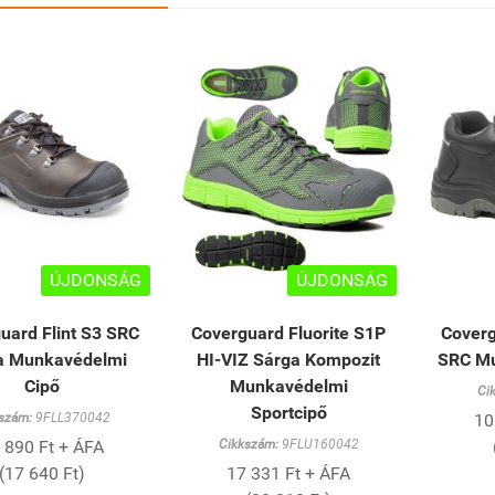
ÚJDONSÁG
ÚJDONSÁG
uard Flint S3 SRC
Coverguard Fluorite S1P
Coverg
a Munkavédelmi
HI-VIZ Sárga Kompozit
SRC Mu
Cipő
Munkavédelmi
Ci
Sportcipő
szám:
9FLL370042
10
 890 Ft + ÁFA
Cikkszám:
9FLU160042
(17 640 Ft)
17 331 Ft + ÁFA