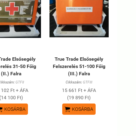
Trade Elsősegély
True Trade Elsősegély
relés 31-50 Főig
Felszerelés 51-100 Főig
(II.) Falra
(III.) Falra
Cikkszám:
GTFII
Cikkszám:
GTFIII
 102 Ft + ÁFA
15 661 Ft + ÁFA
(14 100 Ft)
(19 890 Ft)


KOSÁRBA
KOSÁRBA