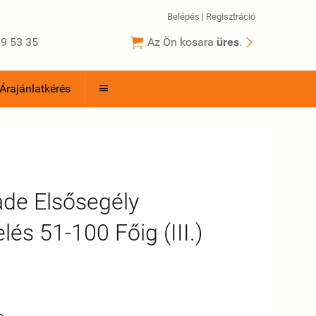
Belépés
|
Regisztráció


9 53 35
Az Ön kosara
üres
.
Árajánlatkérés

ade Elsősegély
lés 51-100 Főig (III.)
e