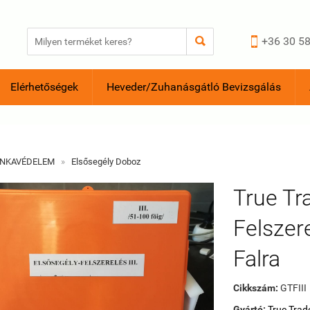


+36 30 58
Elérhetőségek
Heveder/Zuhanásgátló Bevizsgálás
NKAVÉDELEM
»
Elsősegély Doboz
True Tr
Felszere
Falra
Cikkszám:
GTFIII
Gyártó:
True Trad