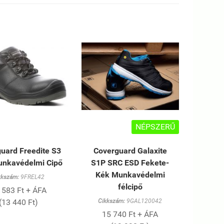
NÉPSZERŰ
uard Freedite S3
Coverguard Galaxite
nkavédelmi Cipő
S1P SRC ESD Fekete-
Kék Munkavédelmi
kkszám:
9FREL42
félcipő
 583 Ft + ÁFA
(13 440 Ft)
Cikkszám:
9GAL120042
15 740 Ft + ÁFA