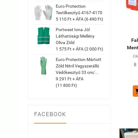
Euro Protection
Textilkesztyű 4167-4170
5 110 Ft + ÁFA (6 490 Ft)
Portwest Iona Jól
Láthatósági Mellény
Fa
Oliva Zöld
Ment
1 575 Ft + ÁFA (2 000 Ft)
Ci
Euro Protection Mártott
8
Zöld Nitril Vegyszerálló
Védőkesztyű 33 cm/...
9 291 Ft + ÁFA
(11 800 Ft)
FACEBOOK