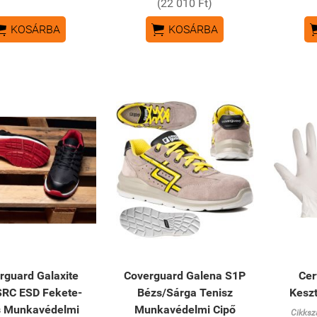
(22 010 Ft)


KOSÁRBA
KOSÁRBA
rguard Galaxite
Coverguard Galena S1P
Cer
SRC ESD Fekete-
Bézs/Sárga Tenisz
Keszt
s Munkavédelmi
Munkavédelmi Cipő
Cikksz