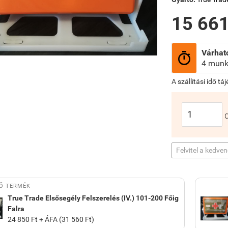
15 661
Várható

4 munk
A szállítási idő tá
Felvitel a kedve
Ő TERMÉK
True Trade Elsősegély Felszerelés (IV.) 101-200 Főig
Falra
24 850 Ft + ÁFA (31 560 Ft)