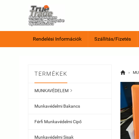
Rendelési Információk
Szállítás/Fizetés

»
MU
TERMÉKEK
MUNKAVÉDELEM

Munkavédelmi Bakancs
Férfi Munkavédelmi Cipő
Munkavédelmi Sisak