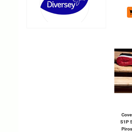
Cove
S1P 
Piro