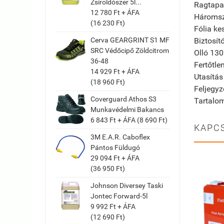
Zsíroldószer 5l...
Ragta
12 780 Ft + ÁFA
Háro
(16 230 Ft)
Fól
Cerva GEARGRINT S1 MF
Biz
SRC Védőcipő Zöldcitrom
Oll
36-48
Fertő
14 929 Ft + ÁFA
Utasí
(18 960 Ft)
Feljeg
Coverguard Athos S3
Tar
Munkavédelmi Bakancs
6 843 Ft + ÁFA (8 690 Ft)
KAPC
3M E.A.R. Caboflex
Pántos Füldugó
29 094 Ft + ÁFA
(36 950 Ft)
Johnson Diversey Taski
Jontec Forward-5l
9 992 Ft + ÁFA
(12 690 Ft)