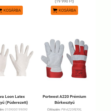
(19 990 Ft)


KOSÁRBA
KOSÁRBA
va Loon Latex
Portwest A220 Prémium
yű (Púderezett)
Bőrkesztyű
ám:
0109000199090
Cikkszám:
PW-A220RERXL