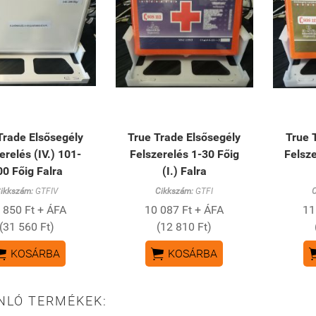
Trade Elsősegély
True Trade Elsősegély
True 
erelés (IV.) 101-
Felszerelés 1-30 Főig
Felsze
00 Főig Falra
(I.) Falra
ikkszám:
GTFIV
Cikkszám:
GTFI
 850 Ft + ÁFA
10 087 Ft + ÁFA
11
(31 560 Ft)
(12 810 Ft)


KOSÁRBA
KOSÁRBA
NLÓ TERMÉKEK: