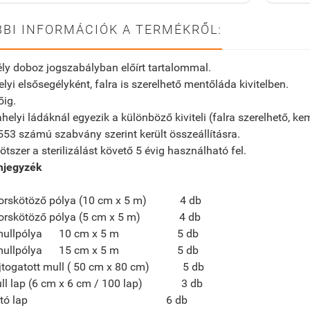
BI INFORMÁCIÓK A TERMÉKRŐL:
ly doboz jogszabályban előírt tartalommal.
yi elsősegélyként, falra is szerelhető mentőláda kivitelben.
őig.
elyi ládáknál egyezik a különböző kiviteli (falra szerelhető, 
3 számú szabvány szerint került összeállításra.
kötszer a sterilizálást követő 5 évig használható fel.
mjegyzék
gyorskötöző pólya (10 cm x 5 m) 4 db
gyorskötöző pólya (5 cm x 5 m) 4 db
t mullpólya 10 cm x 5 m 5 db
t mullpólya 15 cm x 5 m 5 db
hajtogatott mull ( 50 cm x 80 cm) 5 db
mull lap (6 cm x 6 cm / 100 lap) 3 db
tisztító lap 6 db