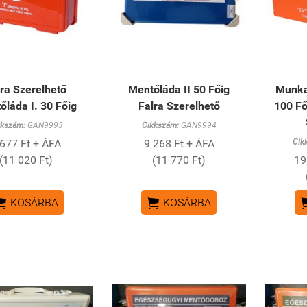
lra Szerelhető
Mentőláda II 50 Főig
Munka
őláda I. 30 Főig
Falra Szerelhető
100 Fő 
kkszám:
GAN9993
Cikkszám:
GAN9994
 677 Ft + ÁFA
9 268 Ft + ÁFA
Cik
(11 020 Ft)
(11 770 Ft)
19


KOSÁRBA
KOSÁRBA