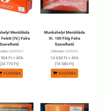
helyi Mentőláda
Munkahelyi Mentőláda
Felett (IV.) Falra
III. 100 Főig Falra
Szerelhető
Szerelhető
kszám:
GAN9995+
Cikkszám:
GAN9995
 504 Ft + ÁFA
14 630 Ft + ÁFA
(24 770 Ft)
(18 580 Ft)


KOSÁRBA
KOSÁRBA