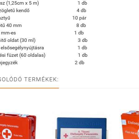
pasz (1,25cm x 5 m) 1 db
mszögletű kendő 4 db
ia kesztyű 10 pár
tosítótű 40 mm 8 db
ó 130 mm-es 1 db
tlenitő oldat (30 ml) 3 db
tás elsősegélynyújtásra 1 db
yzési füzet (60 oldalas) 1 db
talomjegyzék 2 db
SOLÓDÓ TERMÉKEK: