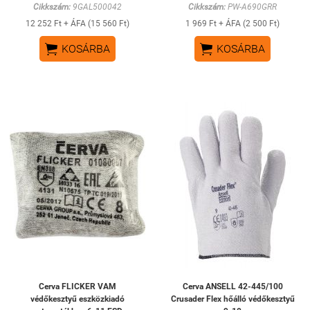
Cikkszám:
9GAL500042
Cikkszám:
PW-A690GRR
12 252 Ft + ÁFA (15 560 Ft)
1 969 Ft + ÁFA (2 500 Ft)


KOSÁRBA
KOSÁRBA
Cerva FLICKER VAM
Cerva ANSELL 42-445/100
védőkesztyű eszközkiadó
Crusader Flex hőálló védőkesztyű