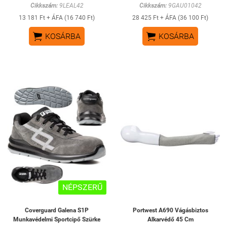
Cikkszám:
9LEAL42
Cikkszám:
9GAU01042
13 181 Ft + ÁFA (16 740 Ft)
28 425 Ft + ÁFA (36 100 Ft)


KOSÁRBA
KOSÁRBA
NÉPSZERŰ
Coverguard Galena S1P
Portwest A690 Vágásbiztos
Munkavédelmi Sportcipő Szürke
Alkarvédő 45 Cm