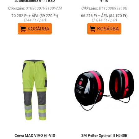
automatákhoz 6-11 ESD
9-10
Cikkszám:
0108000799100VAM
Cikkszám:
0115000999100
70 252 Ft + ÁFA (89 220 Ft)
66 276 Ft + ÁFA (84 170 Ft)
(744 Ft / pár)
(7 014 Ft / pár)


KOSÁRBA
KOSÁRBA
Cerva MAX VIVO HI-VIS
3M Peltor Optime III H540B