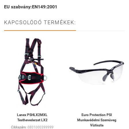
EU szabvány:
EN149:2001
KAPCSOLÓDÓ TERMÉKEK:
Lanex PSHLX2MXL
Euro Protection PSI
Testhevederzet LX2
Munkavédelmi Szemüveg
Víztiszta
Cikkszám:
0801000399999