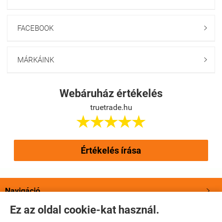
FACEBOOK

MÁRKÁINK

Webáruház értékelés
truetrade.hu





Értékelés írása
Navigáció

Ez az oldal cookie-kat használ.
Saját fiók
