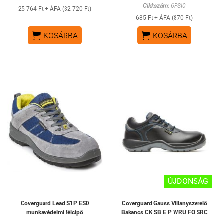
Cikkszám:
6PSI0
25 764 Ft + ÁFA (32 720 Ft)
685 Ft + ÁFA (870 Ft)


KOSÁRBA
KOSÁRBA
ÚJDONSÁG
Coverguard Lead S1P ESD
Coverguard Gauss Villanyszerelő
munkavédelmi félcipő
Bakancs CK SB E P WRU FO SRC