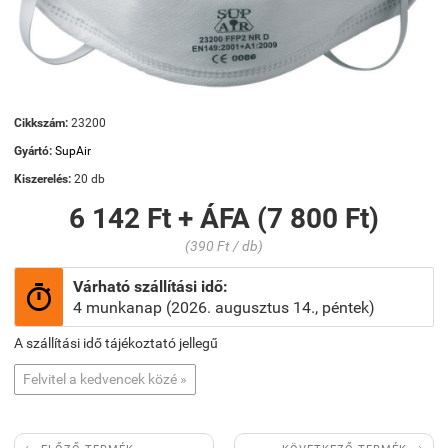
Cikkszám:
23200
Gyártó:
SupAir
Kiszerelés:
20 db
6 142 Ft + ÁFA (7 800 Ft)
(390 Ft / db)
Várható szállítási idő:

4 munkanap (2026. augusztus 14., péntek)
A szállítási idő tájékoztató jellegű
Felvitel a kedvencek közé »