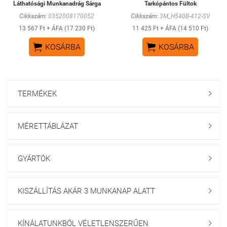
Láthatósági Munkanadrág Sárga
Tarkópántos Fültok
Cikkszám:
0352008170052
Cikkszám:
3M_H540B-412-SV
13 567 Ft + ÁFA (17 230 Ft)
11 425 Ft + ÁFA (14 510 Ft)


KOSÁRBA
KOSÁRBA
TERMÉKEK

MÉRETTÁBLÁZAT

GYÁRTÓK

KISZÁLLÍTÁS AKÁR 3 MUNKANAP ALATT

KÍNÁLATUNKBÓL VÉLETLENSZERŰEN
