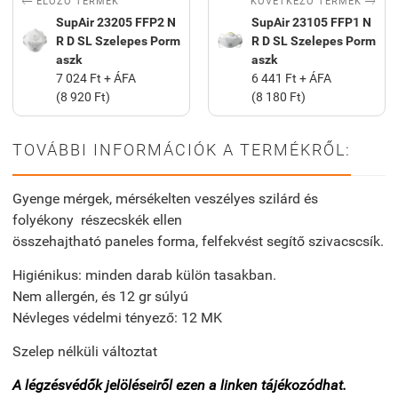


KÖVETKEZŐ TERMÉK
ELŐZŐ TERMÉK
SupAir 23205 FFP2 N
SupAir 23105 FFP1 N
R D SL Szelepes Porm
R D SL Szelepes Porm
aszk
aszk
7 024 Ft + ÁFA
6 441 Ft + ÁFA
(8 920 Ft)
(8 180 Ft)
TOVÁBBI INFORMÁCIÓK A TERMÉKRŐL:
Gyenge mérgek, mérsékelten veszélyes szilárd és
folyékony részecskék ellen
összehajtható paneles forma, felfekvést segítő szivacscsík.
Higiénikus: minden darab külön tasakban.
Nem allergén, és 12 gr súlyú
Névleges védelmi tényező: 12 MK
Szelep nélküli változtat
A légzésvédők jelöléseiről ezen a linken tájékozódhat.