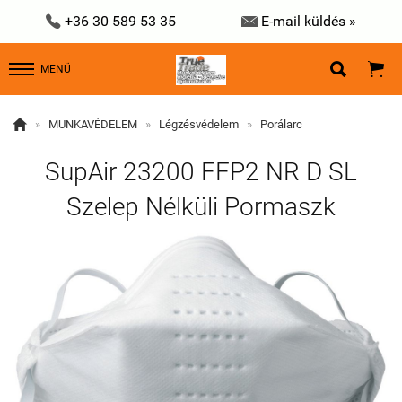


+36 30 589 53 35
E-mail küldés »


MENÜ

»
MUNKAVÉDELEM
»
Légzésvédelem
»
Porálarc
SupAir 23200 FFP2 NR D SL
Szelep Nélküli Pormaszk