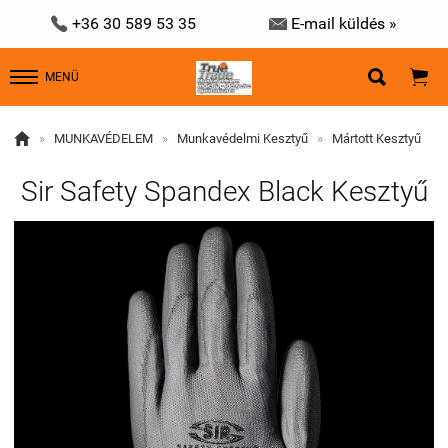


+36 30 589 53 35
E-mail küldés »


MENÜ

»
MUNKAVÉDELEM
»
Munkavédelmi Kesztyű
»
Mártott Kesztyű
Sir Safety Spandex Black Kesztyű