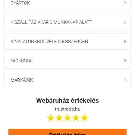
GYÁRTÓK

KISZÁLLÍTÁS AKÁR 3 MUNKANAP ALATT

KÍNÁLATUNKBÓL VÉLETLENSZERŰEN

FACEBOOK

MÁRKÁINK

Webáruház értékelés
truetrade.hu




