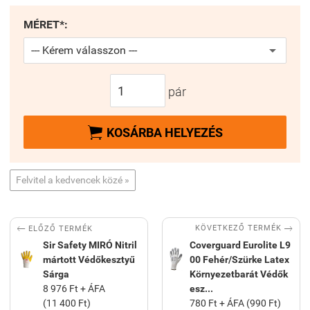
MÉRET*:
pár

KOSÁRBA HELYEZÉS
Felvitel a kedvencek közé »


KÖVETKEZŐ TERMÉK
ELŐZŐ TERMÉK
Sir Safety MIRÓ Nitril
Coverguard Eurolite L9
mártott Védőkesztyű
00 Fehér/Szürke Latex
Sárga
Környezetbarát Védők
8 976 Ft + ÁFA
esz...
(11 400 Ft)
780 Ft + ÁFA (990 Ft)