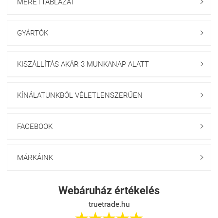
MÉRETTÁBLÁZAT

GYÁRTÓK

KISZÁLLÍTÁS AKÁR 3 MUNKANAP ALATT

KÍNÁLATUNKBÓL VÉLETLENSZERŰEN

FACEBOOK

MÁRKÁINK

Webáruház értékelés
truetrade.hu




