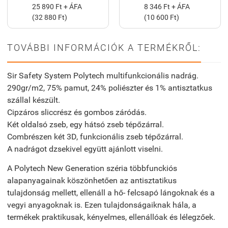
25 890 Ft + ÁFA
8 346 Ft + ÁFA
(32 880 Ft)
(10 600 Ft)
TOVÁBBI INFORMÁCIÓK A TERMÉKRŐL:
Sir Safety System Polytech multifunkcionális nadrág.
290gr/m2, 75% pamut, 24% poliészter és 1% antisztatkus
szállal készült.
Cipzáros sliccrész és gombos záródás.
Két oldalsó zseb, egy hátsó zseb tépőzárral.
Combrészen két 3D, funkcionális zseb tépőzárral.
A nadrágot dzsekivel együtt ajánlott viselni.
A Polytech New Generation széria többfunckiós
alapanyagainak köszönhetően az antisztatikus
tulajdonság mellett, ellenáll a hő- felcsapó lángoknak és a
vegyi anyagoknak is. Ezen tulajdonságaiknak hála, a
termékek praktikusak, kényelmes, ellenállóak és lélegzőek.