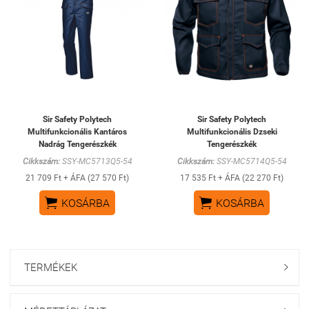
Sir Safety Polytech
Sir Safety Polytech
Multifunkcionális Kantáros
Multifunkcionális Dzseki
Nadrág Tengerészkék
Tengerészkék
Cikkszám:
SSY-MC5713Q5-54
Cikkszám:
SSY-MC5714Q5-54
21 709 Ft + ÁFA (27 570 Ft)
17 535 Ft + ÁFA (22 270 Ft)


KOSÁRBA
KOSÁRBA
TERMÉKEK
