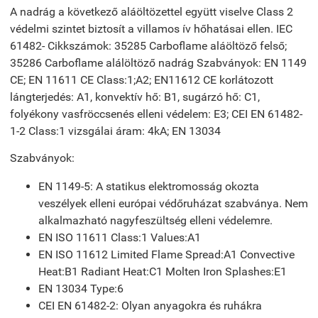
A nadrág a következő aláöltözettel együtt viselve Class 2
védelmi szintet biztosít a villamos ív hőhatásai ellen. IEC
61482- Cikkszámok: 35285 Carboflame aláöltöző felső;
35286 Carboflame alálöltöző nadrág Szabványok: EN 1149
CE; EN 11611 CE Class:1;A2; EN11612 CE korlátozott
lángterjedés: A1, konvektív hő: B1, sugárzó hő: C1,
folyékony vasfröccsenés elleni védelem: E3; CEI EN 61482-
1-2 Class:1 vizsgálai áram: 4kA; EN 13034
Szabványok:
EN 1149-5: A statikus elektromosság okozta
veszélyek elleni európai védőruházat szabványa. Nem
alkalmazható nagyfeszültség elleni védelemre.
EN ISO 11611 Class:1 Values:A1
EN ISO 11612 Limited Flame Spread:A1 Convective
Heat:B1 Radiant Heat:C1 Molten Iron Splashes:E1
EN 13034 Type:6
CEI EN 61482-2: Olyan anyagokra és ruhákra