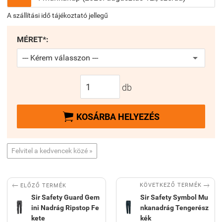
A szállítási idő tájékoztató jellegű
MÉRET*:
db

KOSÁRBA HELYEZÉS
Felvitel a kedvencek közé »


KÖVETKEZŐ TERMÉK
ELŐZŐ TERMÉK
Sir Safety Guard Gem
Sir Safety Symbol Mu
ini Nadrág Ripstop Fe
nkanadrág Tengerész
kete
kék