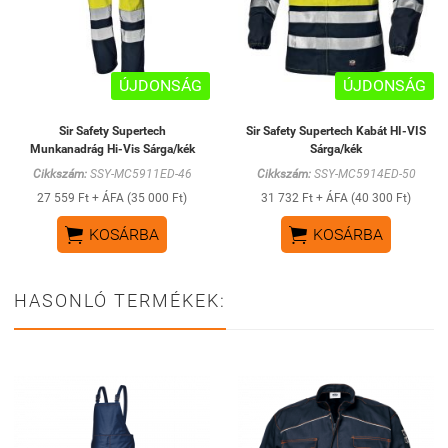
ÚJDONSÁG
ÚJDONSÁG
Sir Safety Supertech
Sir Safety Supertech Kabát HI-VIS
Munkanadrág Hi-Vis Sárga/kék
Sárga/kék
Cikkszám:
SSY-MC5911ED-46
Cikkszám:
SSY-MC5914ED-50
27 559 Ft + ÁFA (35 000 Ft)
31 732 Ft + ÁFA (40 300 Ft)


KOSÁRBA
KOSÁRBA
HASONLÓ TERMÉKEK: