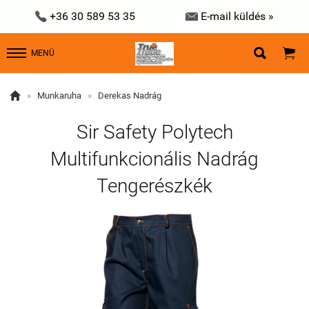


+36 30 589 53 35
E-mail küldés »


MENÜ

»
Munkaruha
»
Derekas Nadrág
Sir Safety Polytech
Multifunkcionális Nadrág
Tengerészkék