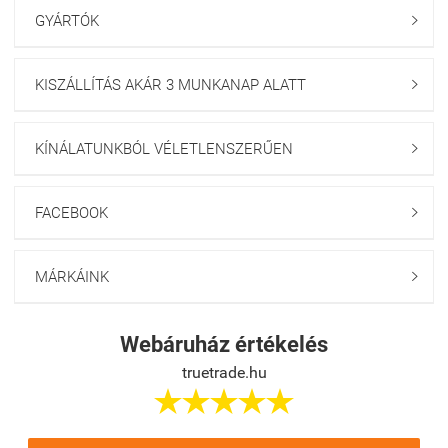
GYÁRTÓK

KISZÁLLÍTÁS AKÁR 3 MUNKANAP ALATT

KÍNÁLATUNKBÓL VÉLETLENSZERŰEN

FACEBOOK

MÁRKÁINK

Webáruház értékelés
truetrade.hu




