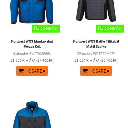
ÚJDONSÁG
ÚJDONSÁG
Portwest WX3 Munkakabát
Portwest WX3 Baffle Télikabát
Perzsa Kék
Metál Szürke
Cikkszám:
PW-T703PBRL
Cikkszám:
PW-T752MGRL
21 969 Ft + ÁFA (27 900 Ft)
21 024 Ft + ÁFA (26 700 Ft)


KOSÁRBA
KOSÁRBA