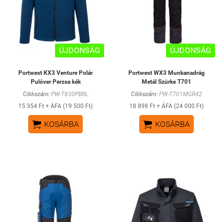
ÚJDONSÁG
ÚJDONSÁG
Portwest KX3 Venture Polár
Portwest WX3 Munkanadrág
Pulóver Perzsa kék
Metál Szürke T701
Cikkszám:
PW-T830PBRL
Cikkszám:
PW-T701MGR42
15 354 Ft + ÁFA (19 500 Ft)
18 898 Ft + ÁFA (24 000 Ft)


KOSÁRBA
KOSÁRBA