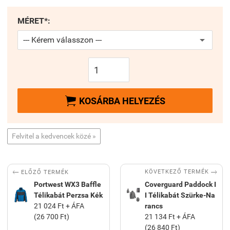
MÉRET*:

KOSÁRBA HELYEZÉS
Felvitel a kedvencek közé »


KÖVETKEZŐ TERMÉK
ELŐZŐ TERMÉK
Portwest WX3 Baffle
Coverguard Paddock I
Télikabát Perzsa Kék
I Télikabát Szürke-Na
21 024 Ft + ÁFA
rancs
(26 700 Ft)
21 134 Ft + ÁFA
(26 840 Ft)