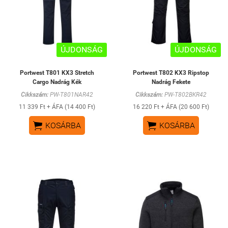
ÚJDONSÁG
ÚJDONSÁG
Portwest T801 KX3 Stretch
Portwest T802 KX3 Ripstop
Cargo Nadrág Kék
Nadrág Fekete
Cikkszám:
PW-T801NAR42
Cikkszám:
PW-T802BKR42
11 339 Ft + ÁFA (14 400 Ft)
16 220 Ft + ÁFA (20 600 Ft)


KOSÁRBA
KOSÁRBA