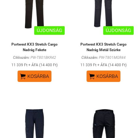
ÚJDONSÁG
ÚJDONSÁG
Portwest KX3 Stretch Cargo
Portwest KX3 Stretch Cargo
Nadrág Fekete
Nadrág Metál Szürke
Cikkszám:
PW-T801BKR42
Cikkszám:
PW-T801MGR44
11 339 Ft + ÁFA (14 400 Ft)
11 339 Ft + ÁFA (14 400 Ft)


KOSÁRBA
KOSÁRBA