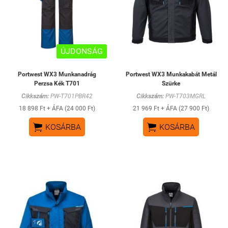
ÚJDONSÁG
Portwest WX3 Munkanadrág
Portwest WX3 Munkakabát Metál
Perzsa Kék T701
Szürke
Cikkszám:
PW-T701PBR42
Cikkszám:
PW-T703MGRL
18 898 Ft + ÁFA (24 000 Ft)
21 969 Ft + ÁFA (27 900 Ft)


KOSÁRBA
KOSÁRBA