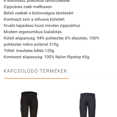
6 sokoldalú, praktikus tárolózsebbel
Zippzáras zseb mellkason
Belső zsebek a biztonságos tárolásért
Kontraszt szín a stílusos külsőért
Kiváló tapadású húzó minden zippzárhoz
Modern ergonomikus kialakítás
Külső alapanyag: 94% poliészter, 6% elasztán, 100%
poliészter mikro polárral 310g
Töltet: Insulatex bélés 120g
Kontraszt alapanyag: 100% Nylon Ripstop 65g
KAPCSOLÓDÓ TERMÉKEK: