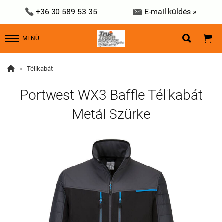


+36 30 589 53 35
E-mail küldés »


MENÜ

»
Télikabát
Portwest WX3 Baffle Télikabát
Metál Szürke