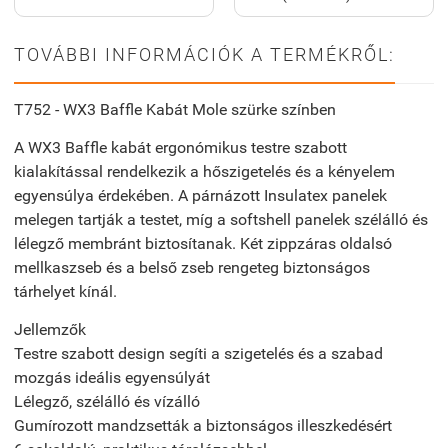
TOVÁBBI INFORMÁCIÓK A TERMÉKRŐL:
T752 - WX3 Baffle Kabát Mole szürke színben
A WX3 Baffle kabát ergonómikus testre szabott
kialakítással rendelkezik a hőszigetelés és a kényelem
egyensúlya érdekében. A párnázott Insulatex panelek
melegen tartják a testet, míg a softshell panelek szélálló és
lélegző membránt biztosítanak. Két zippzáras oldalsó
mellkaszseb és a belső zseb rengeteg biztonságos
tárhelyet kínál.
Jellemzők
Testre szabott design segíti a szigetelés és a szabad
mozgás ideális egyensúlyát
Lélegző, szélálló és vízálló
Gumírozott mandzsetták a biztonságos illeszkedésért