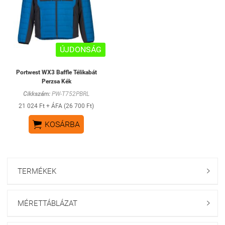
ÚJDONSÁG
Portwest WX3 Baffle Télikabát
Perzsa Kék
Cikkszám:
PW-T752PBRL
21 024 Ft + ÁFA (26 700 Ft)

KOSÁRBA
TERMÉKEK

MÉRETTÁBLÁZAT
