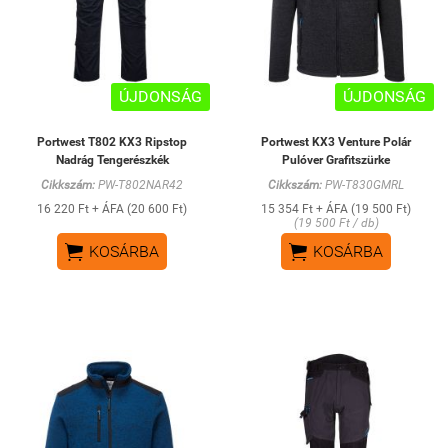
ÚJDONSÁG
ÚJDONSÁG
Portwest T802 KX3 Ripstop
Portwest KX3 Venture Polár
Nadrág Tengerészkék
Pulóver Grafitszürke
Cikkszám:
PW-T802NAR42
Cikkszám:
PW-T830GMRL
16 220 Ft + ÁFA (20 600 Ft)
15 354 Ft + ÁFA (19 500 Ft)
(19 500 Ft / db)


KOSÁRBA
KOSÁRBA