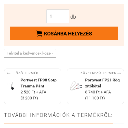
db

KOSÁRBA HELYEZÉS
Felvitel a kedvencek közé »


KÖVETKEZŐ TERMÉK
ELŐZŐ TERMÉK
Portwest FP98 Sotp
Portwest FP21 Rög
Trauma Pánt
zítőkötél
2 520 Ft + ÁFA
8 740 Ft + ÁFA
(3 200 Ft)
(11 100 Ft)
TOVÁBBI INFORMÁCIÓK A TERMÉKRŐL: