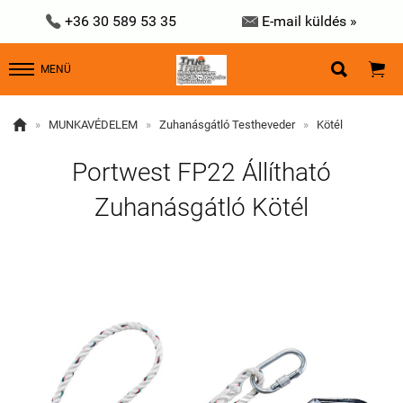


+36 30 589 53 35
E-mail küldés »


MENÜ

»
MUNKAVÉDELEM
»
Zuhanásgátló Testheveder
»
Kötél
Portwest FP22 Állítható
Zuhanásgátló Kötél