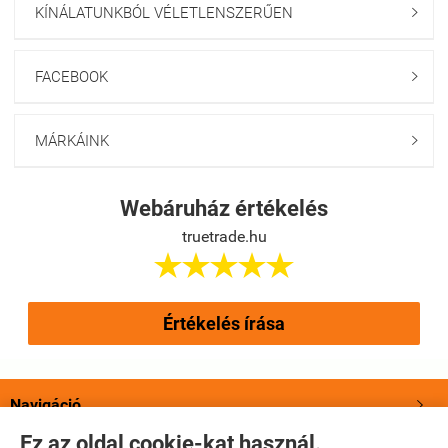
KÍNÁLATUNKBÓL VÉLETLENSZERŰEN

FACEBOOK

MÁRKÁINK

Webáruház értékelés
truetrade.hu





Értékelés írása
Navigáció

Ez az oldal cookie-kat használ.