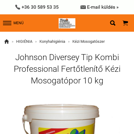


+36 30 589 53 35
E-mail küldés »


MENÜ

»
HIGIÉNIA
»
Konyhahigiénia
»
Kézi Mosogatószer
Johnson Diversey Tip Kombi
Professional Fertőtlenítő Kézi
Mosogatópor 10 kg