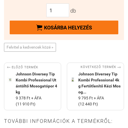
db

KOSÁRBA HELYEZÉS
Felvitel a kedvencek közé »


KÖVETKEZŐ TERMÉK
ELŐZŐ TERMÉK
Johnson Diversey Tip
Johnson Diversey Tip
Kombi Professional Ut
Kombi Professional 4k
ántöltő Mosogatópor 4
g Fertőtlenítő Kézi Mos
kg
og...
9 378 Ft + ÁFA
9 795 Ft + ÁFA
(11 910 Ft)
(12 440 Ft)
TOVÁBBI INFORMÁCIÓK A TERMÉKRŐL: