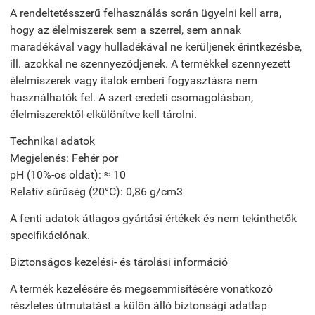
A rendeltetésszerű felhasználás során ügyelni kell arra,
hogy az élelmiszerek sem a szerrel, sem annak
maradékával vagy hulladékával ne kerüljenek érintkezésbe,
ill. azokkal ne szennyeződjenek. A termékkel szennyezett
élelmiszerek vagy italok emberi fogyasztásra nem
használhatók fel. A szert eredeti csomagolásban,
élelmiszerektől elkülönítve kell tárolni.
Technikai adatok
Megjelenés: Fehér por
pH (10%-os oldat): ≈ 10
Relatív sűrűség (20°C): 0,86 g/cm3
A fenti adatok átlagos gyártási értékek és nem tekinthetők
specifikációnak.
Biztonságos kezelési- és tárolási információ
A termék kezelésére és megsemmisítésére vonatkozó
részletes útmutatást a külön álló biztonsági adatlap