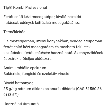
Tip® Kombi Professional
Fertőtlenítő kézi mosogatópor, kiváló zsíroldó
hatással, edények kétfázisú mosogatásához
Termékleírás
Élelmiszeriparban, üzemi konyhákban, vendéglátóiparban
fertőtlenítő kézi mosogatásra és mosható felületek
tisztítására, fertőtlenítésére használható. Szennyeződések
és zsírok erőteljes oldószere.
Antimikrobiális spektrum
Baktericid, fungicid és szelektív virucid
Biocid hatóanyag
35 g/kg nátrium-diklorizocianurát-dihidrát (CAS 51580-86-
0) (3,5%)
Használati útmutató