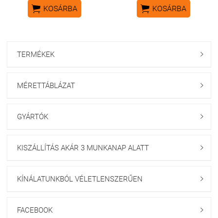


KOSÁRBA
KOSÁRBA
TERMÉKEK

MÉRETTÁBLÁZAT

GYÁRTÓK

KISZÁLLÍTÁS AKÁR 3 MUNKANAP ALATT

KÍNÁLATUNKBÓL VÉLETLENSZERŰEN

FACEBOOK
