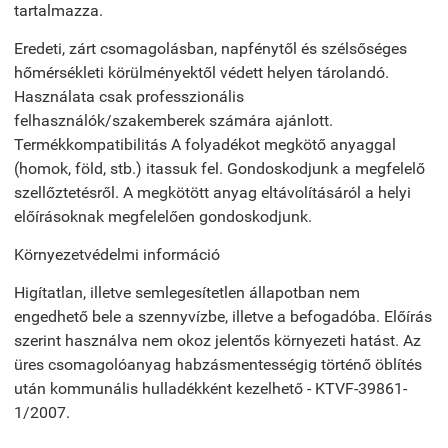
tartalmazza.
Eredeti, zárt csomagolásban, napfénytől és szélsőséges
hőmérsékleti körülményektől védett helyen tárolandó.
Használata csak professzionális
felhasználók/szakemberek számára ajánlott.
Termékkompatibilitás A folyadékot megkötő anyaggal
(homok, föld, stb.) itassuk fel. Gondoskodjunk a megfelelő
szellőztetésről. A megkötött anyag eltávolításáról a helyi
előírásoknak megfelelően gondoskodjunk.
Környezetvédelmi információ
Higítatlan, illetve semlegesítetlen állapotban nem
engedhető bele a szennyvízbe, illetve a befogadóba. Előírás
szerint használva nem okoz jelentős környezeti hatást. Az
üres csomagolóanyag habzásmentességig történő öblítés
után kommunális hulladékként kezelhető - KTVF-39861-
1/2007.