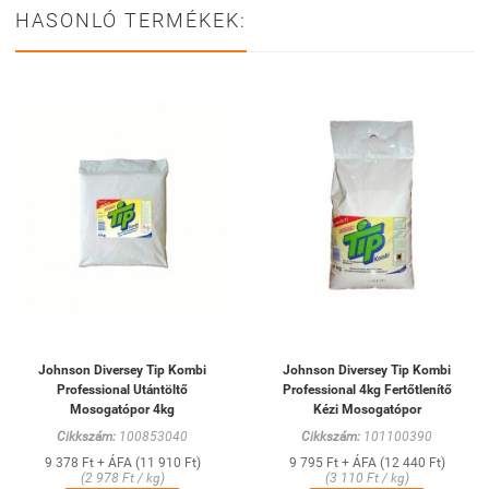
HASONLÓ TERMÉKEK:
Johnson Diversey Tip Kombi
Johnson Diversey Tip Kombi
Professional Utántöltő
Professional 4kg Fertőtlenítő
Mosogatópor 4kg
Kézi Mosogatópor
Cikkszám:
100853040
Cikkszám:
101100390
9 378 Ft + ÁFA (11 910 Ft)
9 795 Ft + ÁFA (12 440 Ft)
(2 978 Ft / kg)
(3 110 Ft / kg)