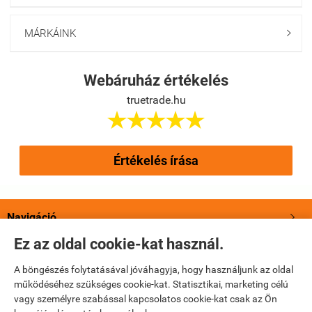
MÁRKÁINK

Webáruház értékelés
truetrade.hu





Értékelés írása
Navigáció

Ez az oldal cookie-kat használ.
Saját fiók

A böngészés folytatásával jóváhagyja, hogy használjunk az oldal
működéséhez szükséges cookie-kat. Statisztikai, marketing célú
Bemutatkozás

vagy személyre szabással kapcsolatos cookie-kat csak az Ön