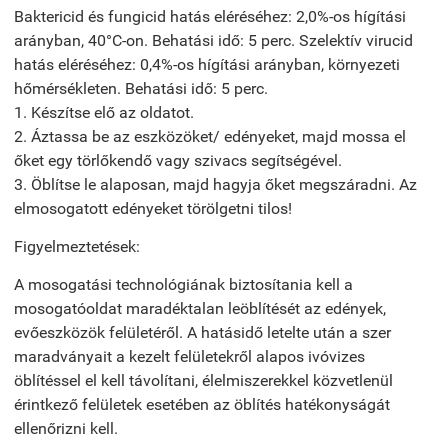
Baktericid és fungicid hatás eléréséhez: 2,0%-os hígítási
arányban, 40°C-on. Behatási idő: 5 perc. Szelektív virucid
hatás eléréséhez: 0,4%-os hígítási arányban, környezeti
hőmérsékleten. Behatási idő: 5 perc.
1. Készítse elő az oldatot.
2. Áztassa be az eszközöket/ edényeket, majd mossa el
őket egy törlőkendő vagy szivacs segítségével.
3. Öblítse le alaposan, majd hagyja őket megszáradni. Az
elmosogatott edényeket törölgetni tilos!
Figyelmeztetések:
A mosogatási technológiának biztosítania kell a
mosogatóoldat maradéktalan leöblítését az edények,
evőeszközök felületéről. A hatásidő letelte után a szer
maradványait a kezelt felületekről alapos ivóvizes
öblítéssel el kell távolítani, élelmiszerekkel közvetlenül
érintkező felületek esetében az öblítés hatékonyságát
ellenőrizni kell.