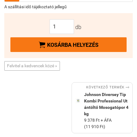
A szállítási idő tájékoztató jellegű
db

KOSÁRBA HELYEZÉS
Felvitel a kedvencek közé »

KÖVETKEZŐ TERMÉK
Johnson Diversey Tip
Kombi Professional Ut
ántöltő Mosogatópor 4
kg
9 378 Ft + ÁFA
(11 910 Ft)