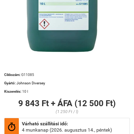
Cikkszám:
G11085
Gyártó:
Johnson Diversey
Kiszerelés:
10 l
9 843 Ft + ÁFA (12 500 Ft)
(1 250 Ft / l)
Várható szállítási idő:

4 munkanap (2026. augusztus 14., péntek)