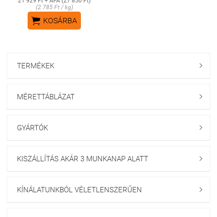
21 929 Ft + ÁFA (27 850 Ft)
(2 785 Ft / kg)

KOSÁRBA
TERMÉKEK

MÉRETTÁBLÁZAT

GYÁRTÓK

KISZÁLLÍTÁS AKÁR 3 MUNKANAP ALATT

KÍNÁLATUNKBÓL VÉLETLENSZERŰEN
