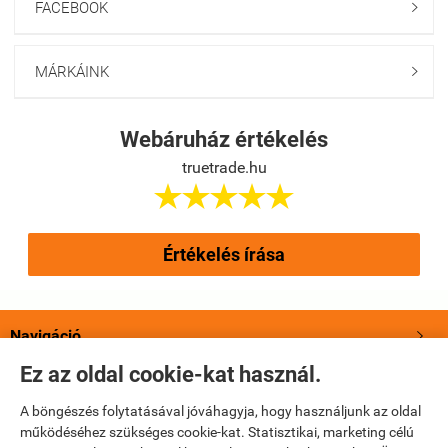
FACEBOOK

MÁRKÁINK

Webáruház értékelés
truetrade.hu





Értékelés írása
Navigáció

Ez az oldal cookie-kat használ.
Saját fiók

A böngészés folytatásával jóváhagyja, hogy használjunk az oldal
működéséhez szükséges cookie-kat. Statisztikai, marketing célú
Bemutatkozás
