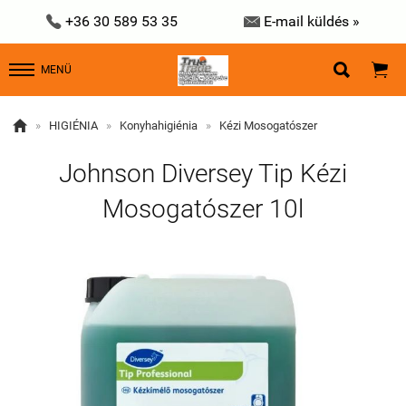


+36 30 589 53 35
E-mail küldés »


MENÜ

»
HIGIÉNIA
»
Konyhahigiénia
»
Kézi Mosogatószer
Johnson Diversey Tip Kézi
Mosogatószer 10l