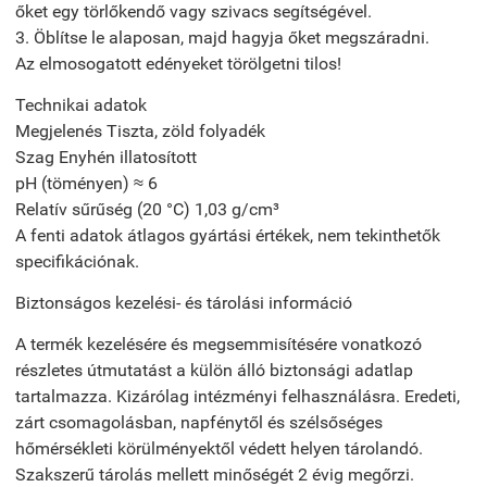
őket egy törlőkendő vagy szivacs segítségével.
3. Öblítse le alaposan, majd hagyja őket megszáradni.
Az elmosogatott edényeket törölgetni tilos!
Technikai adatok
Megjelenés Tiszta, zöld folyadék
Szag Enyhén illatosított
pH (töményen) ≈ 6
Relatív sűrűség (20 °C) 1,03 g/cm³
A fenti adatok átlagos gyártási értékek, nem tekinthetők
specifikációnak.
Biztonságos kezelési- és tárolási információ
A termék kezelésére és megsemmisítésére vonatkozó
részletes útmutatást a külön álló biztonsági adatlap
tartalmazza. Kizárólag intézményi felhasználásra. Eredeti,
zárt csomagolásban, napfénytől és szélsőséges
hőmérsékleti körülményektől védett helyen tárolandó.
Szakszerű tárolás mellett minőségét 2 évig megőrzi.