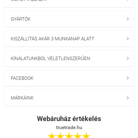
GYÁRTÓK

KISZÁLLÍTÁS AKÁR 3 MUNKANAP ALATT

KÍNÁLATUNKBÓL VÉLETLENSZERŰEN

FACEBOOK

MÁRKÁINK

Webáruház értékelés
truetrade.hu




