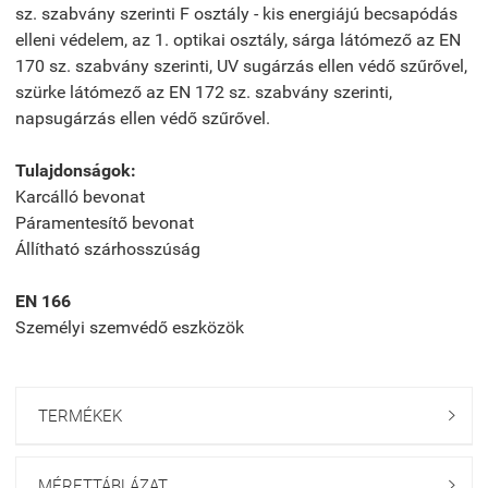
sz. szabvány szerinti F osztály - kis energiájú becsapódás
elleni védelem, az 1. optikai osztály, sárga látómező az EN
170 sz. szabvány szerinti, UV sugárzás ellen védő szűrővel,
szürke látómező az EN 172 sz. szabvány szerinti,
napsugárzás ellen védő szűrővel.
Tulajdonságok:
Karcálló bevonat
Páramentesítő bevonat
Állítható szárhosszúság
EN 166
Személyi szemvédő eszközök
TERMÉKEK

MÉRETTÁBLÁZAT
