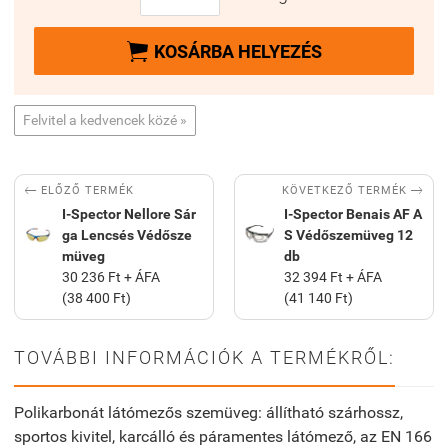

KOSÁRBA HELYEZÉS
Felvitel a kedvencek közé »


KÖVETKEZŐ TERMÉK
ELŐZŐ TERMÉK
I-Spector Nellore Sár
I-Spector Benais AF A
ga Lencsés Védősze
S Védőszemüveg 12
müveg
db
30 236 Ft + ÁFA
32 394 Ft + ÁFA
(38 400 Ft)
(41 140 Ft)
TOVÁBBI INFORMÁCIÓK A TERMÉKRŐL:
Polikarbonát látómezős szemüveg: állítható szárhossz,
sportos kivitel, karcálló és páramentes látómező, az EN 166