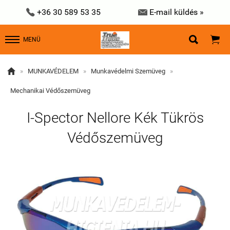


+36 30 589 53 35
E-mail küldés »


MENÜ

»
MUNKAVÉDELEM
»
Munkavédelmi Szemüveg
»
Mechanikai Védőszemüveg
I-Spector Nellore Kék Tükrös
Védőszemüveg