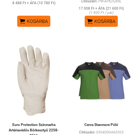
Cikkszám:
PW-AP62G8RL
8 488 Ft + ÁFA (10 780 Ft)
17 008 Ft + ÁFA (21 600 Ft)
(1 800 Ft / pár)


KOSÁRBA
KOSÁRBA
Euro Protection Színmarha
Cerva Stanmore Póló
Artériavédős Bőrkesztyű 2258-
Cikkszám:
0304000442003