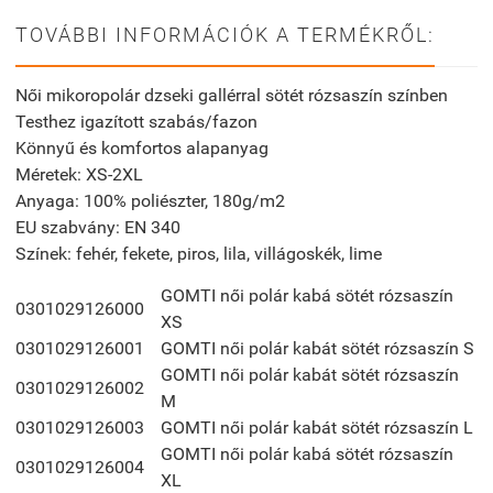
TOVÁBBI INFORMÁCIÓK A TERMÉKRŐL:
Női mikoropolár dzseki gallérral sötét rózsaszín színben
Testhez igazított szabás/fazon
Könnyű és komfortos alapanyag
Méretek: XS-2XL
Anyaga: 100% poliészter, 180g/m2
EU szabvány: EN 340
Színek: fehér, fekete, piros, lila, villágoskék, lime
GOMTI női polár kabá sötét rózsaszín
0301029126000
XS
0301029126001
GOMTI női polár kabát sötét rózsaszín S
GOMTI női polár kabát sötét rózsaszín
0301029126002
M
0301029126003
GOMTI női polár kabát sötét rózsaszín L
GOMTI női polár kabá sötét rózsaszín
0301029126004
XL