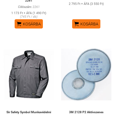
2261
2 795 Ft + ÁFA (3 550 Ft)
Cikkszám:
2261
1 173 Ft + ÁFA (1 490 Ft)
(745 Ft / db)


KOSÁRBA
KOSÁRBA
Sir Safety Symbol Munkavédelmi
3M 2128 P2 Aktívszenes