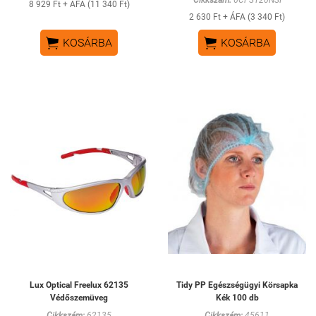
Cikkszám:
6CPS120NSI
8 929 Ft + ÁFA (11 340 Ft)
2 630 Ft + ÁFA (3 340 Ft)


KOSÁRBA
KOSÁRBA
Lux Optical Freelux 62135
Tidy PP Egészségügyi Körsapka
Védőszemüveg
Kék 100 db
Cikkszám:
62135
Cikkszám:
45611