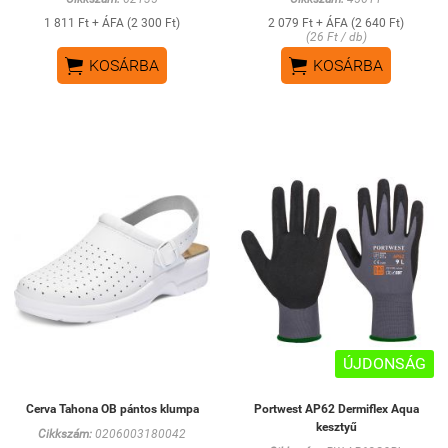
1 811 Ft + ÁFA (2 300 Ft)
2 079 Ft + ÁFA (2 640 Ft)
(26 Ft / db)


KOSÁRBA
KOSÁRBA
ÚJDONSÁG
Cerva Tahona OB pántos klumpa
Portwest AP62 Dermiflex Aqua
kesztyű
Cikkszám:
0206003180042