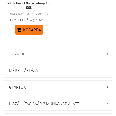
VIS Télikabát Narancs/Navy XS-
5XL
Cikkszám:
0301007390003
17 276 Ft + ÁFA (21 940 Ft)

KOSÁRBA
TERMÉKEK

MÉRETTÁBLÁZAT

GYÁRTÓK

KISZÁLLÍTÁS AKÁR 3 MUNKANAP ALATT
