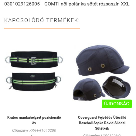
0301029126005
GOMTI női polár ka sötét rózsaszín XXL
KAPCSOLÓDÓ TERMÉKEK:
ÚJDONSÁG
Kratos munkahelyzet pozicionáló
Coverguard Fejvédős Ütésálló
öv
Baseball Sapka Rövid Silddel
Sötétkék
Cikkszám:
KRA-FA1040200