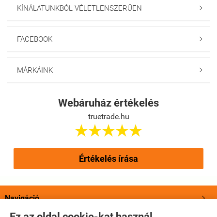
KÍNÁLATUNKBÓL VÉLETLENSZERŰEN

FACEBOOK

MÁRKÁINK

Webáruház értékelés
truetrade.hu





Értékelés írása
Navigáció

Ez az oldal cookie-kat használ.