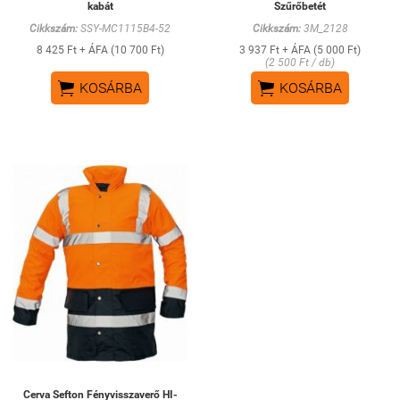
kabát
Szűrőbetét
Cikkszám:
SSY-MC1115B4-52
Cikkszám:
3M_2128
8 425 Ft + ÁFA (10 700 Ft)
3 937 Ft + ÁFA (5 000 Ft)
(2 500 Ft / db)


KOSÁRBA
KOSÁRBA
Cerva Sefton Fényvisszaverő HI-