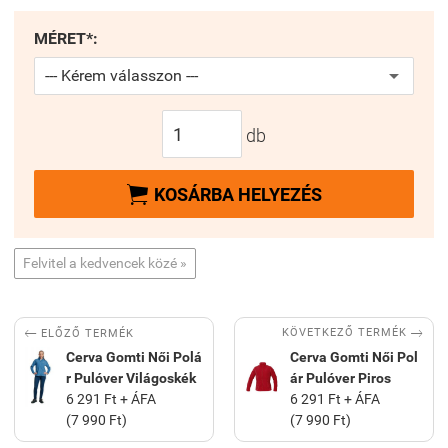
MÉRET*:
db

KOSÁRBA HELYEZÉS
Felvitel a kedvencek közé »


KÖVETKEZŐ TERMÉK
ELŐZŐ TERMÉK
Cerva Gomti Női Polá
Cerva Gomti Női Pol
r Pulóver Világoskék
ár Pulóver Piros
6 291 Ft + ÁFA
6 291 Ft + ÁFA
(7 990 Ft)
(7 990 Ft)