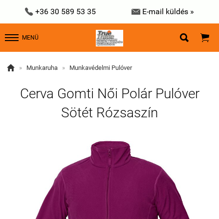


+36 30 589 53 35
E-mail küldés »


MENÜ

»
Munkaruha
»
Munkavédelmi Pulóver
Cerva Gomti Női Polár Pulóver
Sötét Rózsaszín