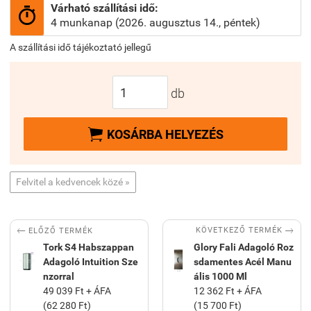
Várható szállítási idő:

4 munkanap (2026. augusztus 14., péntek)
A szállítási idő tájékoztató jellegű
db

KOSÁRBA HELYEZÉS
Felvitel a kedvencek közé »


KÖVETKEZŐ TERMÉK
ELŐZŐ TERMÉK
Tork S4 Habszappan
Glory Fali Adagoló Roz
Adagoló Intuition Sze
sdamentes Acél Manu
nzorral
ális 1000 Ml
49 039 Ft + ÁFA
12 362 Ft + ÁFA
(62 280 Ft)
(15 700 Ft)