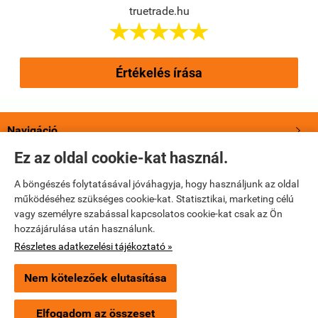
truetrade.hu





Értékelés írása
Navigáció

Ez az oldal cookie-kat használ.
Saját fiók

A böngészés folytatásával jóváhagyja, hogy használjunk az oldal
működéséhez szükséges cookie-kat. Statisztikai, marketing célú
Bemutatkozás

vagy személyre szabással kapcsolatos cookie-kat csak az Ön
hozzájárulása után használunk.
Elérhetőségek

Részletes adatkezelési tájékoztató »
Nem kötelezőek elutasítása
truetrade.hu -
True Trade Kft
-
ÁSZF
-
Adatkezelési tájékoztató
Elfogadom az összeset