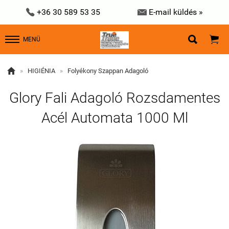


+36 30 589 53 35
E-mail küldés »


MENÜ

»
HIGIÉNIA
»
Folyékony Szappan Adagoló
Glory Fali Adagoló Rozsdamentes
Acél Automata 1000 Ml