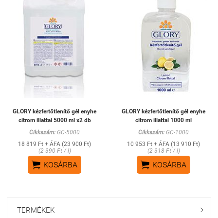
GLORY kézfertőtlenítő gél enyhe
GLORY kézfertőtlenítő gél enyhe
citrom illattal 5000 ml x2 db
citrom illattal 1000 ml
Cikkszám:
GC-5000
Cikkszám:
GC-1000
18 819 Ft + ÁFA (23 900 Ft)
10 953 Ft + ÁFA (13 910 Ft)
(2 390 Ft / l)
(2 318 Ft / l)


KOSÁRBA
KOSÁRBA
TERMÉKEK
