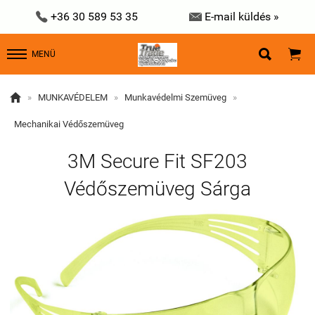


+36 30 589 53 35
E-mail küldés »


MENÜ

»
MUNKAVÉDELEM
»
Munkavédelmi Szemüveg
»
Mechanikai Védőszemüveg
3M Secure Fit SF203
Védőszemüveg Sárga