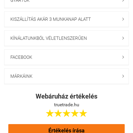
GYÁRTÓK

KISZÁLLÍTÁS AKÁR 3 MUNKANAP ALATT

KÍNÁLATUNKBÓL VÉLETLENSZERŰEN

FACEBOOK

MÁRKÁINK

Webáruház értékelés
truetrade.hu





Értékelés írása