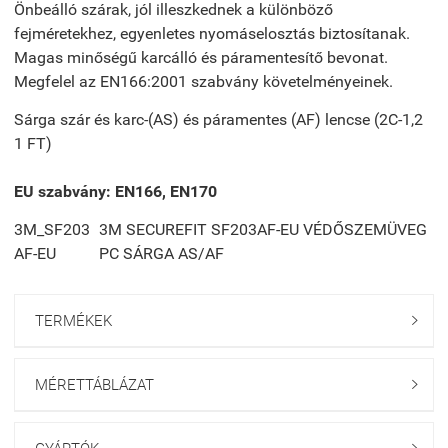
Önbeálló szárak, jól illeszkednek a különböző
fejméretekhez, egyenletes nyomáselosztás biztosítanak.
Magas minőségű karcálló és páramentesítő bevonat.
Megfelel az EN166:2001 szabvány követelményeinek.
Sárga szár és karc-(AS) és páramentes (AF) lencse (2C-1,2
1 FT)
EU szabvány: EN166, EN170
3M_SF203
3M SECUREFIT SF203AF-EU VÉDŐSZEMÜVEG
AF-EU
PC SÁRGA AS/AF
TERMÉKEK

MÉRETTÁBLÁZAT
