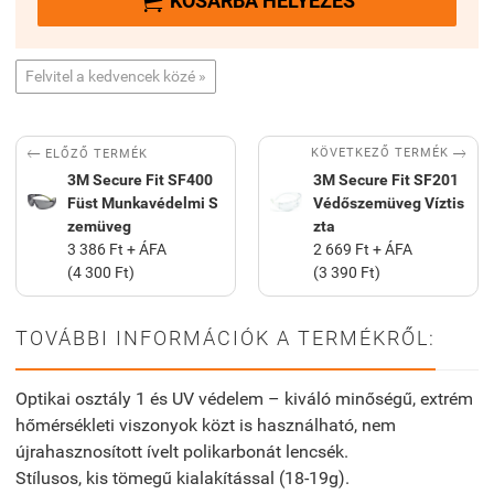

KOSÁRBA HELYEZÉS
Felvitel a kedvencek közé »


KÖVETKEZŐ TERMÉK
ELŐZŐ TERMÉK
3M Secure Fit SF400
3M Secure Fit SF201
Füst Munkavédelmi S
Védőszemüveg Víztis
zemüveg
zta
3 386 Ft + ÁFA
2 669 Ft + ÁFA
(4 300 Ft)
(3 390 Ft)
TOVÁBBI INFORMÁCIÓK A TERMÉKRŐL:
Optikai osztály 1 és UV védelem – kiváló minőségű, extrém
hőmérsékleti viszonyok közt is használható, nem
újrahasznosított ívelt polikarbonát lencsék.
Stílusos, kis tömegű kialakítással (18-19g).