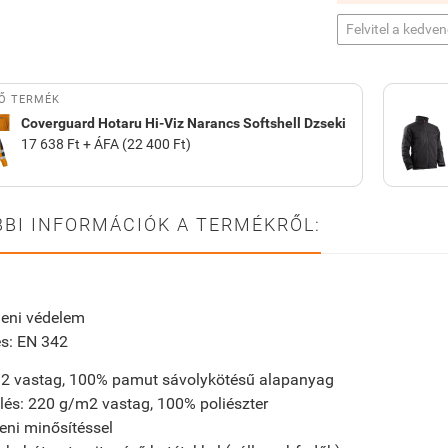
Felvitel a kedve
Ő TERMÉK
Coverguard Hotaru Hi-Viz Narancs Softshell Dzseki
17 638 Ft + ÁFA (22 400 Ft)
BI INFORMÁCIÓK A TERMÉKRŐL:
m
leni védelem
és: EN 342
2 vastag, 100% pamut sávolykötésű alapanyag
és: 220 g/m2 vastag, 100% poliészter
leni minősítéssel