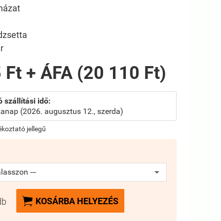
házat
i
dzsetta
r
 Ft + ÁFA (20 110 Ft)
 szállítási idő:
anap (2026. augusztus 12., szerda)
jékoztató jellegű

KOSÁRBA HELYEZÉS
db