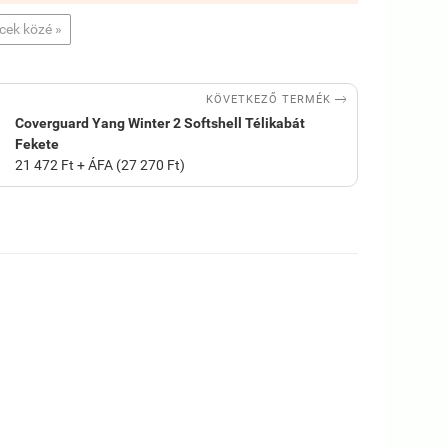
ncek közé »

KÖVETKEZŐ TERMÉK
Coverguard Yang Winter 2 Softshell Télikabát
Fekete
21 472 Ft + ÁFA (27 270 Ft)