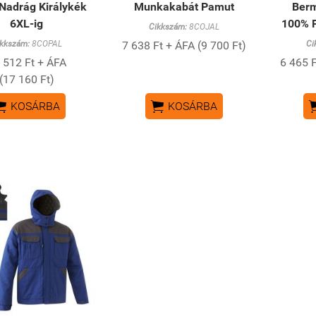
 Nadrág Királykék
Munkakabát Pamut
Berm
6XL-ig
100% P
Cikkszám:
8COJAL
kkszám:
8COPAL
7 638 Ft + ÁFA (9 700 Ft)
Ci
 512 Ft + ÁFA
6 465 F
(17 160 Ft)


KOSÁRBA
KOSÁRBA