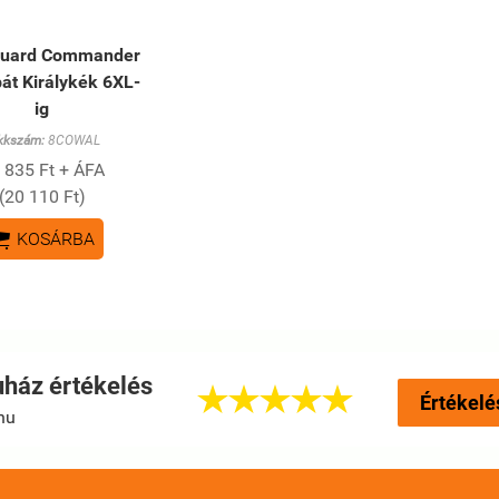
guard Commander
bát Királykék 6XL-
ig
kkszám:
8COWAL
 835 Ft + ÁFA
(20 110 Ft)

KOSÁRBA
ház értékelés





Értékelé
hu