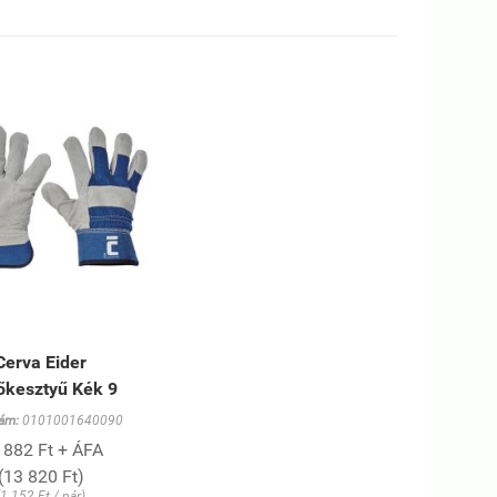
Cerva Eider
őkesztyű Kék 9
ám:
0101001640090
 882 Ft + ÁFA
(13 820 Ft)
(1 152 Ft / pár)