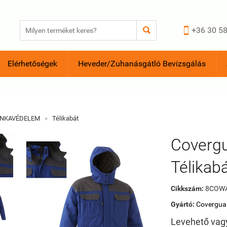


+36 30 58
Elérhetőségek
Heveder/Zuhanásgátló Bevizsgálás
NKAVÉDELEM
»
Télikabát
Coverg
Télikabá
Cikkszám:
8COW
Gyártó:
Covergua
Levehető vagy