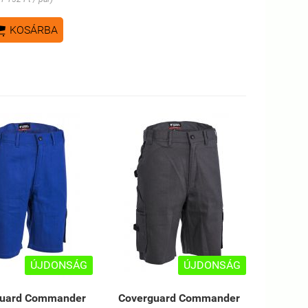

KOSÁRBA
ÚJDONSÁG
ÚJDONSÁG
guard Commander
Coverguard Commander