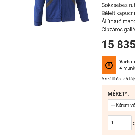
Sokzsebes ru
Bélelt kapucn
Állítható man
Cipzáros gallé
15 835
Várható

4 munk
A szállítási idő tá
MÉRET*: