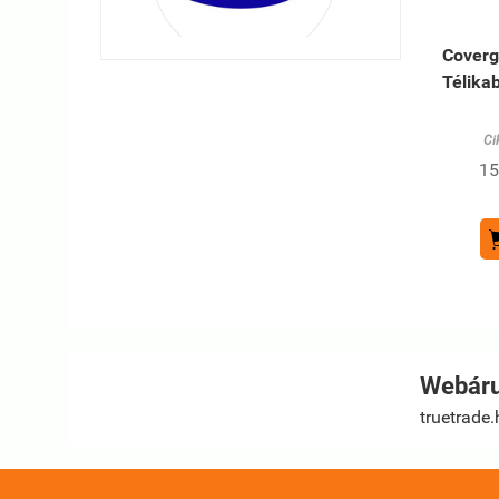
Cover
Télika
Ci
15
Webáru
truetrade.