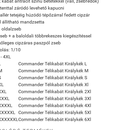
k kabát antracit színű betétekkel (váll, zsebfedők)
atenttal záródó levehető kapucni
gallér tetejéig húzódó tépőzárral fedett cipzár
l állítható mandzsetta
s oldalzseb
zseb + a baloldali többrekeszes kiegészítéssel
őleges cipzáras paszpól zseb
lás: 1/10
 - 4XL
L
Commander Télikabát Királykék L
M
Commander Télikabát Királykék M
S
Commander Télikabát Királykék S
XL
Commander Télikabát Királykék Xl
XXL
Commander Télikabát Királykék 2Xl
XXXL
Commander Télikabát Királykék 3Xl
XXXXL
Commander Télikabát Királykék 4Xl
XXXXXL
Commander Télikabát Királykék 5Xl
XXXXXXL
Commander Télikabát Királykék 6Xl