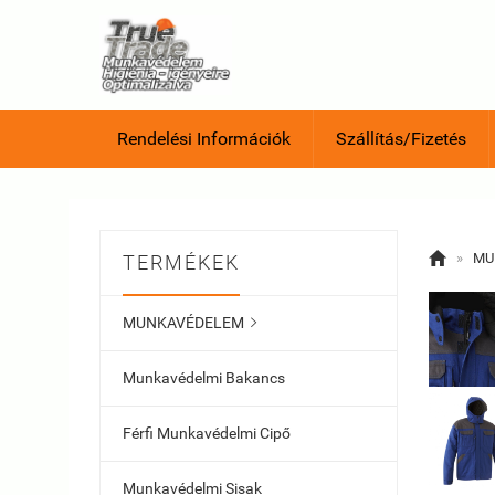
Rendelési Információk
Szállítás/Fizetés

»
MU
TERMÉKEK
MUNKAVÉDELEM

Munkavédelmi Bakancs
Férfi Munkavédelmi Cipő
Munkavédelmi Sisak