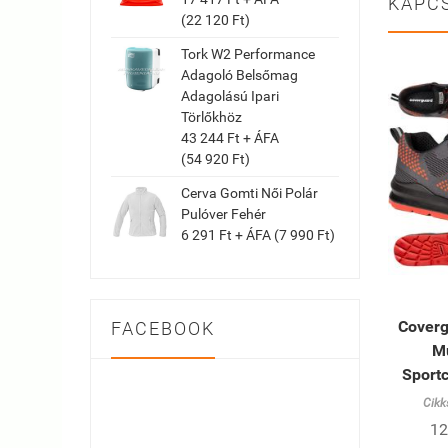
KAPC
(22 120 Ft)
Tork W2 Performance
Adagoló Belsőmag
Adagolású Ipari
Törlőkhöz
43 244 Ft + ÁFA
(54 920 Ft)
Cerva Gomti Női Polár
Pulóver Fehér
6 291 Ft + ÁFA (7 990 Ft)
Coverg
FACEBOOK
M
Sportc
Cikk
12