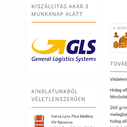
KISZÁLLÍTÁS AKÁR 3
MUNKANAP ALATT

ELŐZ
TOVÁB
Védele
Hideg el
KÍNÁLATUNKBÓL
Minősít
VÉLETLENSZERŰEN
260 g/m
melegbél
Cerva Lynx Plus Mellény
hideg el
HV Narancs