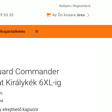
Belépés
|
Regisztráció


9 53 35
Az Ön kosara
üres
.
Árajánlatkérés

uard Commander
t Királykék 6XL-ig
AL
rd
 elrejthető kapucni