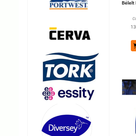
Bélelt
Ci
13