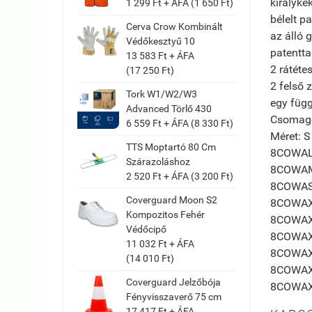
királyké
1 299 Ft + ÁFA (1 650 Ft)
bélelt p
Cerva Crow Kombinált
az álló 
Védőkesztyű 10
patentta
13 583 Ft + ÁFA
2 rátéte
(17 250 Ft)
2 felső 
Tork W1/W2/W3
egy függ
Advanced Törlő 430
Csomago
6 559 Ft + ÁFA (8 330 Ft)
Méret: S
TTS Moptartó 80 Cm
8COWA
Szárazoláshoz
8COWA
2 520 Ft + ÁFA (3 200 Ft)
8COWA
Coverguard Moon S2
8COWA
Kompozitos Fehér
8COWA
Védőcipő
8COWA
11 032 Ft + ÁFA
8COWA
(14 010 Ft)
8COWA
Coverguard Jelzőbója
8COWA
Fényvisszaverő 75 cm
17 417 Ft + ÁFA