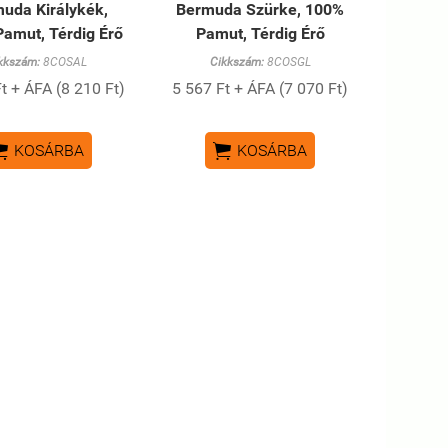
uda Királykék,
Bermuda Szürke, 100%
amut, Térdig Érő
Pamut, Térdig Érő
kkszám:
8COSAL
Cikkszám:
8COSGL
t + ÁFA (8 210 Ft)
5 567 Ft + ÁFA (7 070 Ft)


KOSÁRBA
KOSÁRBA