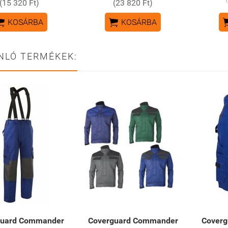
(15 320 Ft)
(23 820 Ft)


KOSÁRBA
KOSÁRBA
NLÓ TERMÉKEK:
guard Commander
Coverguard Commander
Cover