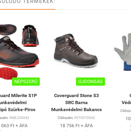
SOLÓDÓ TERMÉKEK:
NÉPSZERŰ
ÚJDONSÁG
uard Milerite S1P
Coverguard Stone S3
unkavédelmi
SRC Barna
Véd
ipő Szürke-Piros
Munkavédelmi Bakancs
Cikksz
szám:
9MIL530042
Cikkszám:
9STH370042
10
 063 Ft + ÁFA
18 756 Ft + ÁFA