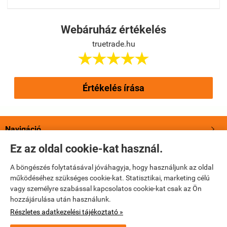
Webáruház értékelés
truetrade.hu





Értékelés írása
Navigáció

Ez az oldal cookie-kat használ.
Saját fiók

A böngészés folytatásával jóváhagyja, hogy használjunk az oldal
működéséhez szükséges cookie-kat. Statisztikai, marketing célú
Bemutatkozás

vagy személyre szabással kapcsolatos cookie-kat csak az Ön
hozzájárulása után használunk.
Elérhetőségek

Részletes adatkezelési tájékoztató »