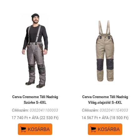
Cerva Cremorne Téli Nadrág
Cerva Cremorne Téli Nadrág
Szürke S-4XL
Világ.olajzöld S-4XL
Cikkszám:
0302041100003
Cikkszám:
03020411E4003
17 740 Ft + ÁFA (22 530 Ft)
14 567 Ft + ÁFA (18 500 Ft)


KOSÁRBA
KOSÁRBA