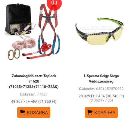
ÚJ
Zuhanásgátló szett Toplock
I-Spector Seigy Sárga
71620
Védőszemüveg
(71035+71353+71110+ZSÁK)
Cikkszám:
0501052070999
Cikkszám:
71620
28 929 Ft + ÁFA (36 740 Ft)
(3 062 Ft / db)
48 307 Ft + ÁFA (61 350 Ft)


KOSÁRBA
KOSÁRBA