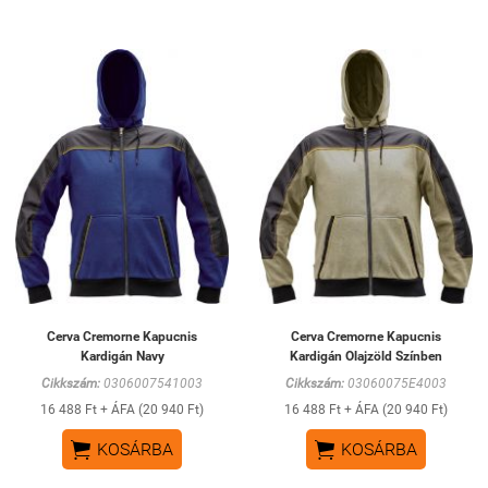
Cerva Cremorne Kapucnis
Cerva Cremorne Kapucnis
Kardigán Navy
Kardigán Olajzöld Színben
Cikkszám:
0306007541003
Cikkszám:
03060075E4003
16 488 Ft + ÁFA (20 940 Ft)
16 488 Ft + ÁFA (20 940 Ft)


KOSÁRBA
KOSÁRBA