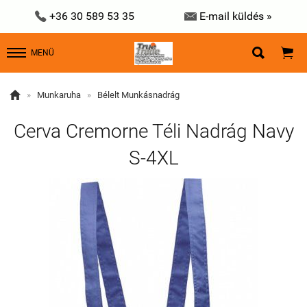


+36 30 589 53 35
E-mail küldés »


MENÜ

»
Munkaruha
»
Bélelt Munkásnadrág
Cerva Cremorne Téli Nadrág Navy
S-4XL