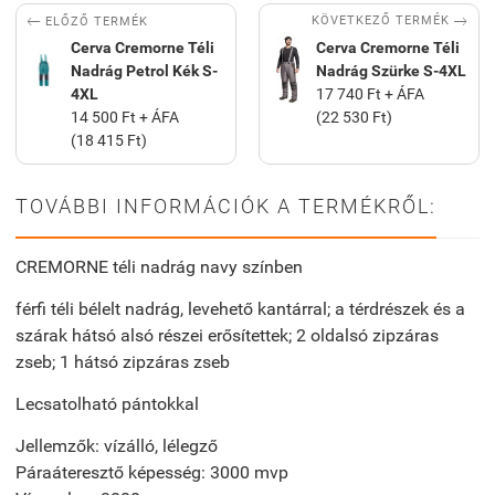


KÖVETKEZŐ TERMÉK
ELŐZŐ TERMÉK
Cerva Cremorne Téli
Cerva Cremorne Téli
Nadrág Petrol Kék S-
Nadrág Szürke S-4XL
4XL
17 740 Ft + ÁFA
14 500 Ft + ÁFA
(22 530 Ft)
(18 415 Ft)
TOVÁBBI INFORMÁCIÓK A TERMÉKRŐL:
CREMORNE téli nadrág navy színben
férfi téli bélelt nadrág, levehető kantárral; a térdrészek és a
szárak hátsó alsó részei erősítettek; 2 oldalsó zipzáras
zseb; 1 hátsó zipzáras zseb
Lecsatolható pántokkal
Jellemzők: vízálló, lélegző
Páraáteresztő képesség: 3000 mvp