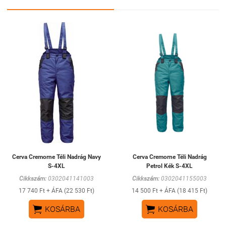
Cerva Cremorne Téli Nadrág Navy
Cerva Cremorne Téli Nadrág
S-4XL
Petrol Kék S-4XL
Cikkszám:
0302041141003
Cikkszám:
0302041155003
17 740 Ft + ÁFA (22 530 Ft)
14 500 Ft + ÁFA (18 415 Ft)


KOSÁRBA
KOSÁRBA