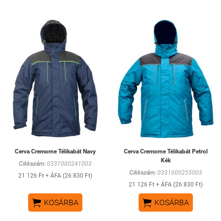
Cerva Cremorne Télikabát Navy
Cerva Cremorne Télikabát Petrol
Kék
Cikkszám:
0331000241003
Cikkszám:
0331000255003
21 126 Ft + ÁFA (26 830 Ft)
21 126 Ft + ÁFA (26 830 Ft)


KOSÁRBA
KOSÁRBA