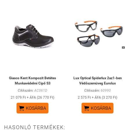
Giasco Kent Kompozit Betétes
Lux Optical Spiderlux 2az1-ben
Munkavédelmi Cipő S3
Védőszemüveg Eurolux
Cikkszám:
AC061D
Cikkszám:
60990
21 079 Ft + ÁFA (26 770 Ft)
2 575 Ft + ÁFA (3 270 Ft)


KOSÁRBA
KOSÁRBA
HASONLÓ TERMÉKEK: