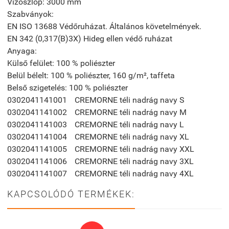
Vízoszlop: 3000 mm
Szabványok:
EN ISO 13688
Védőruházat. Általános követelmények.
EN 342
(0,317(B)3X)
Hideg ellen védő ruházat
Anyaga:
Külső felület:
100 % poliészter
Belül bélelt:
100 % poliészter, 160 g/m², taffeta
Belső szigetelés:
100 % poliészter
0302041141001
CREMORNE téli nadrág navy S
0302041141002
CREMORNE téli nadrág navy M
0302041141003
CREMORNE téli nadrág navy L
0302041141004
CREMORNE téli nadrág navy XL
0302041141005
CREMORNE téli nadrág navy XXL
0302041141006
CREMORNE téli nadrág navy 3XL
0302041141007
CREMORNE téli nadrág navy 4XL
KAPCSOLÓDÓ TERMÉKEK: