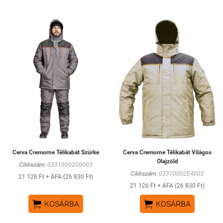
Cerva Cremorne Télikabát Szürke
Cerva Cremorne Télikabát Világos
Olajzöld
Cikkszám:
0331000200003
Cikkszám:
03310002E4003
21 126 Ft + ÁFA (26 830 Ft)
21 126 Ft + ÁFA (26 830 Ft)


KOSÁRBA
KOSÁRBA