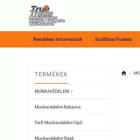
Rendelési Információk
Szállítás/Fizetés

»
MU
TERMÉKEK
MUNKAVÉDELEM

Munkavédelmi Bakancs
Férfi Munkavédelmi Cipő
Munkavédelmi Sisak