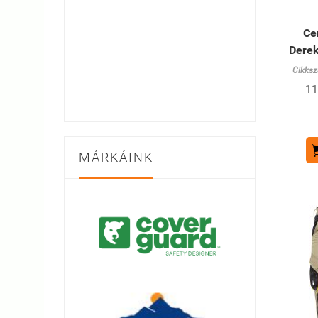
Ce
Dere
Cikksz
11
MÁRKÁINK