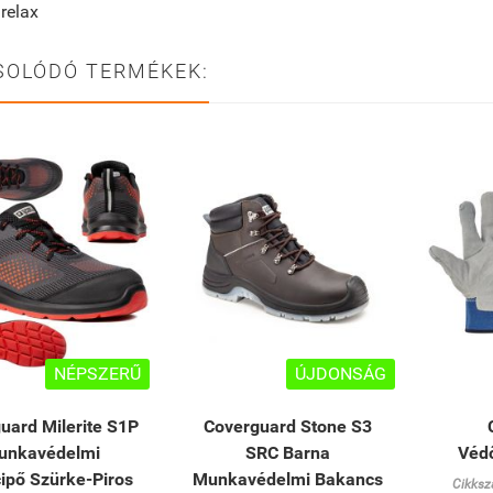
relax
SOLÓDÓ TERMÉKEK:
NÉPSZERŰ
ÚJDONSÁG
uard Milerite S1P
Coverguard Stone S3
unkavédelmi
SRC Barna
Véd
ipő Szürke-Piros
Munkavédelmi Bakancs
Cikksz