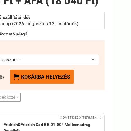
 Ft + ÁFA (18 040 Ft)
 szállítási idő:
anap (2026. augusztus 13., csütörtök)
jékoztató jellegű

KOSÁRBA HELYEZÉS
db
ncek közé »

KÖVETKEZŐ TERMÉK
Fridrich&Fridrich Carl BE-01-004 Mellesnadrág
Royalkék