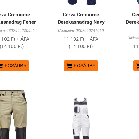
rva Cremorne
Cerva Cremorne
Ce
kasnadrág Fehér
Derekasnadrág Navy
Derek
ám:
0302040280050
Cikkszám:
0302040241050
 102 Ft + ÁFA
11 102 Ft + ÁFA
Cikksz
(14 100 Ft)
(14 100 Ft)
11


KOSÁRBA
KOSÁRBA