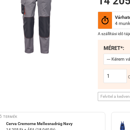
14 205
Várható

4 munk
A szállítási idő tá
MÉRET*:
Felvitel a kedve
Ő TERMÉK
Cerva Cremorne Mellesnadrág Navy
14 205 Ft + ÁFA (18 040 Ft)