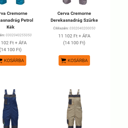
rva Cremorne
Cerva Cremorne
asnadrág Petrol
Derekasnadrág Szürke
Kék
Cikkszám:
0302040200050
ám:
0302040255050
11 102 Ft + ÁFA
 102 Ft + ÁFA
(14 100 Ft)
(14 100 Ft)


KOSÁRBA
KOSÁRBA