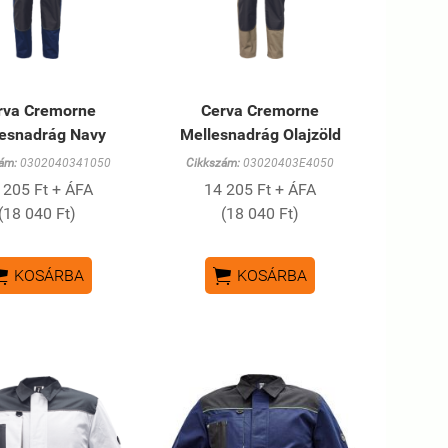
rva Cremorne
Cerva Cremorne
esnadrág Navy
Mellesnadrág Olajzöld
ám:
0302040341050
Cikkszám:
03020403E4050
 205 Ft + ÁFA
14 205 Ft + ÁFA
(18 040 Ft)
(18 040 Ft)


KOSÁRBA
KOSÁRBA