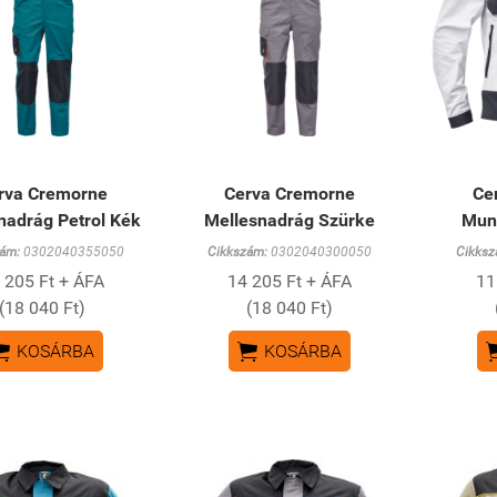
rva Cremorne
Cerva Cremorne
Ce
nadrág Petrol Kék
Mellesnadrág Szürke
Mun
ám:
0302040355050
Cikkszám:
0302040300050
Cikksz
 205 Ft + ÁFA
14 205 Ft + ÁFA
11
(18 040 Ft)
(18 040 Ft)


KOSÁRBA
KOSÁRBA