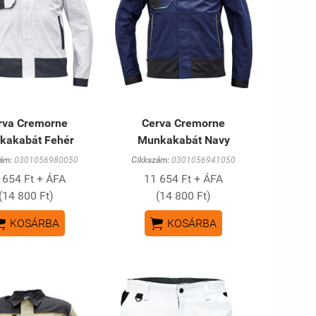
rva Cremorne
Cerva Cremorne
kakabát Fehér
Munkakabát Navy
ám:
0301056980050
Cikkszám:
0301056941050
 654 Ft + ÁFA
11 654 Ft + ÁFA
(14 800 Ft)
(14 800 Ft)


KOSÁRBA
KOSÁRBA