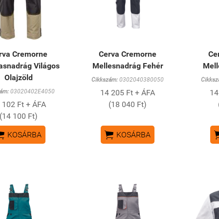
rva Cremorne
Cerva Cremorne
Ce
asnadrág Világos
Mellesnadrág Fehér
Mell
Olajzöld
Cikkszám:
0302040380050
Cikksz
ám:
03020402E4050
14 205 Ft + ÁFA
14
 102 Ft + ÁFA
(18 040 Ft)
(14 100 Ft)


KOSÁRBA
KOSÁRBA