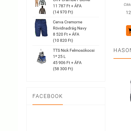
Cikk
11 787 Ft + ÁFA
(14 970 Ft)
12
Cerva Cremorne
Rövidnadrág Navy
8 520 Ft + ÁFA
(10 820 Ft)
HASO
TTS Nick Felmosókocsi
1* 25 L
45 906 Ft + ÁFA
(58 300 Ft)
FACEBOOK