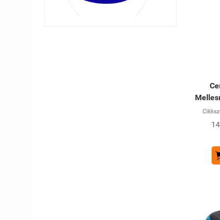
Ce
Melles
Cikksz
14