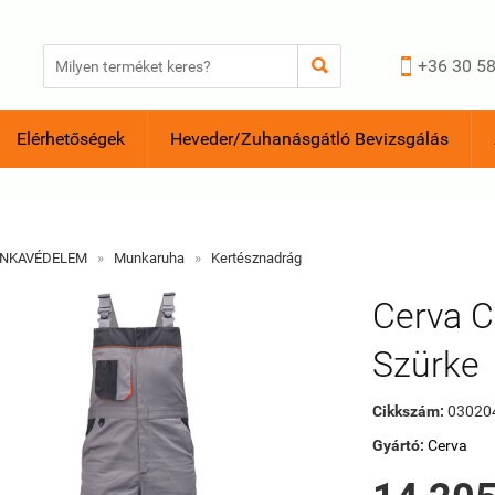


+36 30 58
Elérhetőségek
Heveder/Zuhanásgátló Bevizsgálás
NKAVÉDELEM
»
Munkaruha
»
Kertésznadrág
Cerva 
Szürke
Cikkszám:
03020
Gyártó:
Cerva