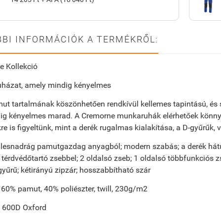
BI INFORMÁCIÓK A TERMÉKRŐL:
e Kollekció
házat, amely mindig kényelmes
t tartalmának köszönhetően rendkívül kellemes tapintású, és 
g kényelmes marad. A Cremorne munkaruhák elérhetőek könnyed 
kre is figyeltünk, mint a derék rugalmas kialakítása, a D-gyűrűk
llesnadrág pamutgazdag anyagból; modern szabás; a derék hátu
, térdvédőtartó zsebbel; 2 oldalsó zseb; 1 oldalsó többfunkciós 
gyűrű; kétirányú zipzár; hosszabbítható szár
60% pamut, 40% poliészter, twill, 230g/m2
: 600D Oxford