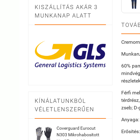
KISZÁLLÍTÁS AKÁR 3
MUNKANAP ALATT
TOVÁB
Cremorn
Munkaru
60% pamu
mindvégi
részlete
Férfi me
térdrész
KÍNÁLATUNKBÓL
zseb; D-
VÉLETLENSZERŰEN
Anyaga: 
Coverguard Eurocut
Erősítés
N303 Mikrohabosított