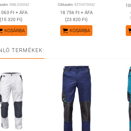
szám:
9MIL530042
Cikkszám:
9STH370042
10
 063 Ft + ÁFA
18 756 Ft + ÁFA
(15 320 Ft)
(23 820 Ft)


KOSÁRBA
KOSÁRBA
NLÓ TERMÉKEK: