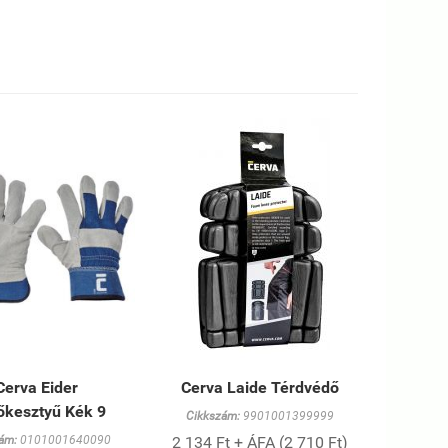
Cerva Eider
Cerva Laide Térdvédő
őkesztyű Kék 9
Cikkszám:
9901001399999
ám:
0101001640090
2 134 Ft + ÁFA (2 710 Ft)