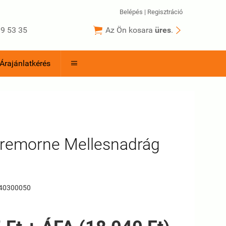
Belépés
|
Regisztráció


9 53 35
Az Ön kosara
üres
.
Árajánlatkérés

Cremorne Mellesnadrág
40300050