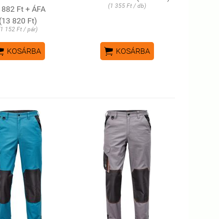
(1 355 Ft / db)
 882 Ft + ÁFA
(13 820 Ft)
(1 152 Ft / pár)


KOSÁRBA
KOSÁRBA