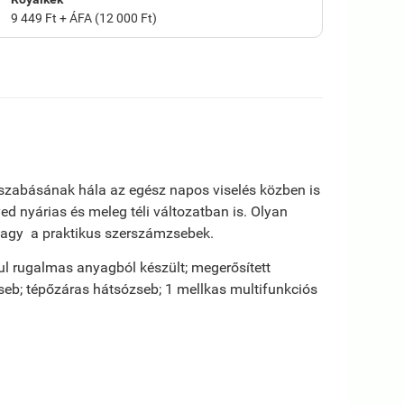
9 449 Ft + ÁFA (12 000 Ft)
szabásának hála az egész napos viselés közben is
nyárias és meleg téli változatban is. Olyan
, vagy a praktikus szerszámzsebek.
l rugalmas anyagból készült; megerősített
zseb; tépőzáras hátsózseb; 1 mellkas multifunkciós