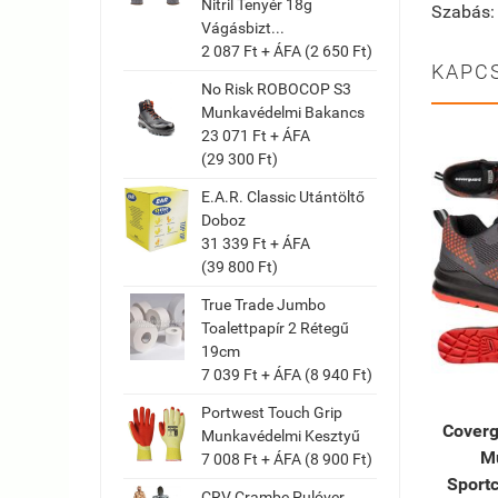
Nitril Tenyér 18g
Szabás: 
Vágásbizt...
2 087 Ft + ÁFA (2 650 Ft)
KAPC
No Risk ROBOCOP S3
Munkavédelmi Bakancs
23 071 Ft + ÁFA
(29 300 Ft)
E.A.R. Classic Utántöltő
Doboz
31 339 Ft + ÁFA
(39 800 Ft)
True Trade Jumbo
Toalettpapír 2 Rétegű
19cm
7 039 Ft + ÁFA (8 940 Ft)
Portwest Touch Grip
Coverg
Munkavédelmi Kesztyű
M
7 008 Ft + ÁFA (8 900 Ft)
Sportc
CRV Crambe Pulóver