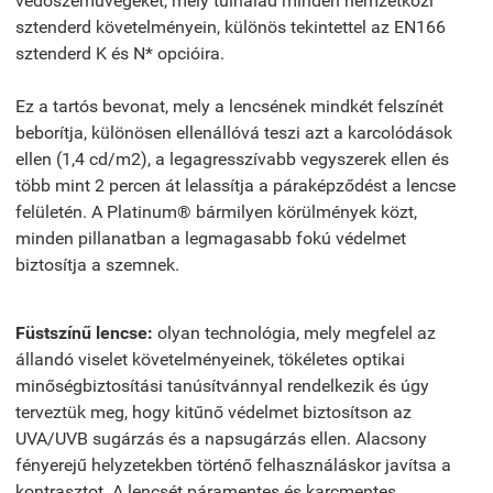
védőszemüvegeket, mely túlhalad minden nemzetközi
sztenderd követelményein, különös tekintettel az EN166
sztenderd K és N* opcióira.
Ez a tartós bevonat, mely a lencsének mindkét felszínét
beborítja, különösen ellenállóvá teszi azt a karcolódások
ellen (1,4 cd/m2), a legagresszívabb vegyszerek ellen és
több mint 2 percen át lelassítja a páraképződést a lencse
felületén. A Platinum® bármilyen körülmények közt,
minden pillanatban a legmagasabb fokú védelmet
biztosítja a szemnek.
Füstszínű lencse:
olyan technológia, mely megfelel az
állandó viselet követelményeinek, tökéletes optikai
minőségbiztosítási tanúsítvánnyal rendelkezik és úgy
terveztük meg, hogy kitűnő védelmet biztosítson az
UVA/UVB sugárzás és a napsugárzás ellen. Alacsony
fényerejű helyzetekben történő felhasználáskor javítsa a
kontrasztot. A lencsét páramentes és karcmentes