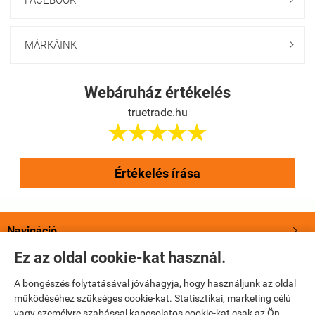
MÁRKÁINK

Webáruház értékelés
truetrade.hu





Értékelés írása
Navigáció

Ez az oldal cookie-kat használ.
Saját fiók

A böngészés folytatásával jóváhagyja, hogy használjunk az oldal
működéséhez szükséges cookie-kat. Statisztikai, marketing célú
Bemutatkozás

vagy személyre szabással kapcsolatos cookie-kat csak az Ön