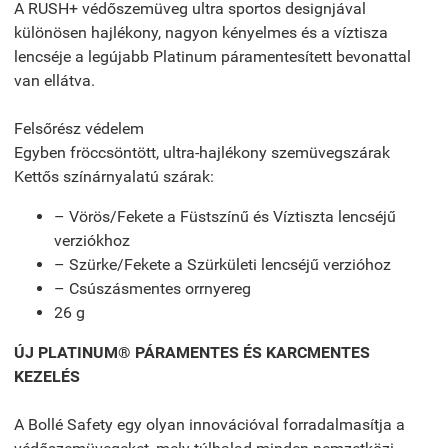
A RUSH+ védőszemüveg ultra sportos designjával
különösen hajlékony, nagyon kényelmes és a víztisza
lencséje a legújabb Platinum páramentesített bevonattal
van ellátva.
Felsőrész védelem
Egyben fröccsöntött, ultra-hajlékony szemüvegszárak
Kettős színárnyalatú szárak:
– Vörös/Fekete a Füstszínű és Víztiszta lencséjű
verziókhoz
– Szürke/Fekete a Szürkületi lencséjű verzióhoz
– Csúszásmentes orrnyereg
26 g
ÚJ PLATINUM® PÁRAMENTES ÉS KARCMENTES
KEZELÉS
A Bollé Safety egy olyan innovációval forradalmasítja a