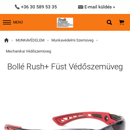


+36 30 589 53 35
E-mail küldés »


MENÜ

»
MUNKAVÉDELEM
»
Munkavédelmi Szemüveg
»
Mechanikai Védőszemüveg
Bollé Rush+ Füst Védőszemüveg