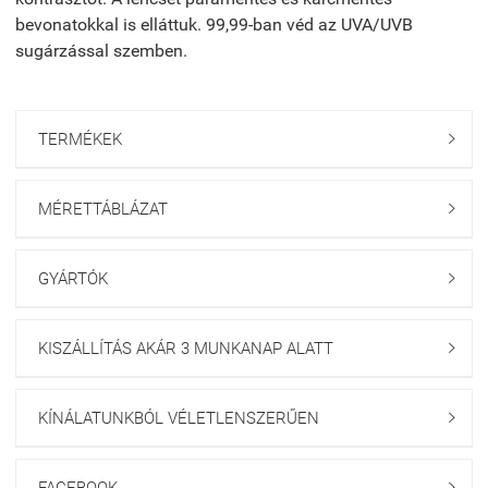
bevonatokkal is elláttuk. 99,99-ban véd az UVA/UVB
sugárzással szemben.
TERMÉKEK

MÉRETTÁBLÁZAT

GYÁRTÓK

KISZÁLLÍTÁS AKÁR 3 MUNKANAP ALATT

KÍNÁLATUNKBÓL VÉLETLENSZERŰEN

FACEBOOK
