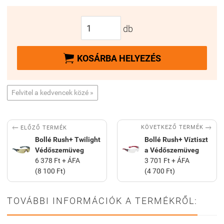
db

KOSÁRBA HELYEZÉS
Felvitel a kedvencek közé »


KÖVETKEZŐ TERMÉK
ELŐZŐ TERMÉK
Bollé Rush+ Twilight
Bollé Rush+ Víztiszt
Védőszemüveg
a Védőszemüveg
6 378 Ft + ÁFA
3 701 Ft + ÁFA
(8 100 Ft)
(4 700 Ft)
TOVÁBBI INFORMÁCIÓK A TERMÉKRŐL: