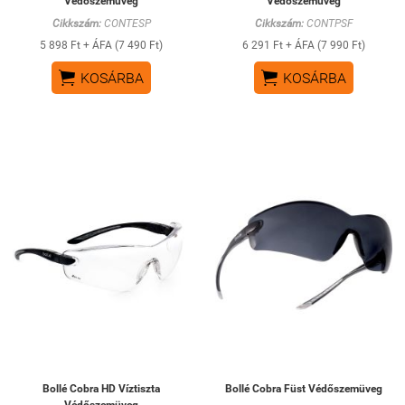
Védőszemüveg
Védőszemüveg
Cikkszám:
CONTESP
Cikkszám:
CONTPSF
5 898 Ft + ÁFA (7 490 Ft)
6 291 Ft + ÁFA (7 990 Ft)


KOSÁRBA
KOSÁRBA
Bollé Cobra HD Víztiszta
Bollé Cobra Füst Védőszemüveg
Védőszemüveg