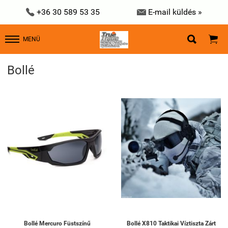


+36 30 589 53 35
E-mail küldés »


MENÜ
Bollé
Bollé Mercuro Füstszínű
Bollé X810 Taktikai Víztiszta Zárt