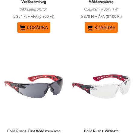
Védőszemüveg
Védőszemüveg
Cikkszám:
SILPSF
Cikkszám:
RUSHPTWI
5 354 Ft + ÁFA (6 800 Ft)
6 378 Ft + ÁFA (8 100 Ft)


KOSÁRBA
KOSÁRBA
Bollé Rush+ Füst Védőszemüveg
Bollé Rush+ Víztiszta