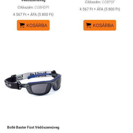
Cikkszám:
COBPSF
Cikkszám:
COBHDPI
4 567 Ft + ÁFA (5 800 Ft)
4 567 Ft + ÁFA (5 800 Ft)


KOSÁRBA
KOSÁRBA
Bollé Baxter Füst Védőszemüveg