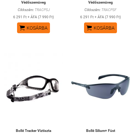
Védőszemüveg
Védőszemüveg
Cikkszám:
TRACPSJ
Cikkszám:
TRACPSF
6 291 Ft + ÁFA (7 990 Ft)
6 291 Ft + ÁFA (7 990 Ft)


KOSÁRBA
KOSÁRBA
Bollé Tracker Víztiszta
Bollé Silium+ Füst