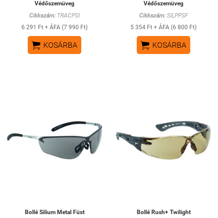
Védőszemüveg
Védőszemüveg
Cikkszám:
TRACPSI
Cikkszám:
SILPPSF
6 291 Ft + ÁFA (7 990 Ft)
5 354 Ft + ÁFA (6 800 Ft)


KOSÁRBA
KOSÁRBA
Bollé Silium Metal Füst
Bollé Rush+ Twilight