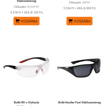
Védőszemüveg
Cikkszám:
IRIPSF
Cikkszám:
RUSHPSF
5 354 Ft + ÁFA (6 800 Ft)
6 378 Ft + ÁFA (8 100 Ft)


KOSÁRBA
KOSÁRBA
Bollé IRI-s Víztiszta
Bollé Hustler Füst Védőszemüveg