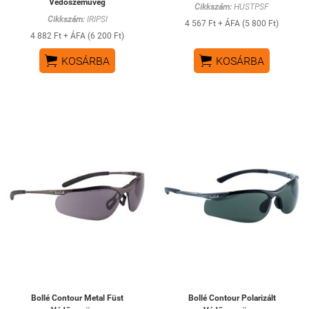
Védőszemüveg
Cikkszám:
HUSTPSF
Cikkszám:
IRIPSI
4 567 Ft + ÁFA (5 800 Ft)
4 882 Ft + ÁFA (6 200 Ft)


KOSÁRBA
KOSÁRBA
Bollé Contour Metal Füst
Bollé Contour Polarizált