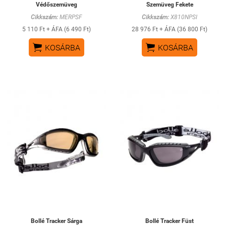
Védőszemüveg
Szemüveg Fekete
Cikkszám:
MERPSF
Cikkszám:
X810NPSI
5 110 Ft + ÁFA (6 490 Ft)
28 976 Ft + ÁFA (36 800 Ft)


KOSÁRBA
KOSÁRBA
Bollé Tracker Sárga
Bollé Tracker Füst