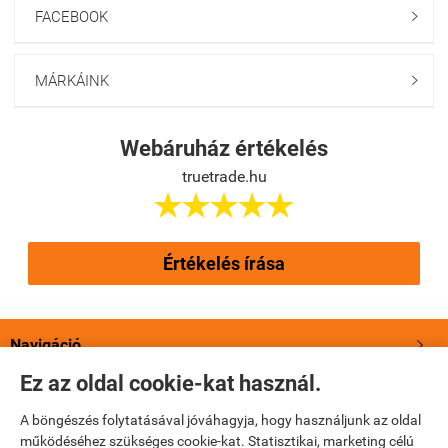
FACEBOOK

MÁRKÁINK

Webáruház értékelés
truetrade.hu





Értékelés írása
Navigáció

Ez az oldal cookie-kat használ.
Saját fiók

A böngészés folytatásával jóváhagyja, hogy használjunk az oldal
működéséhez szükséges cookie-kat. Statisztikai, marketing célú