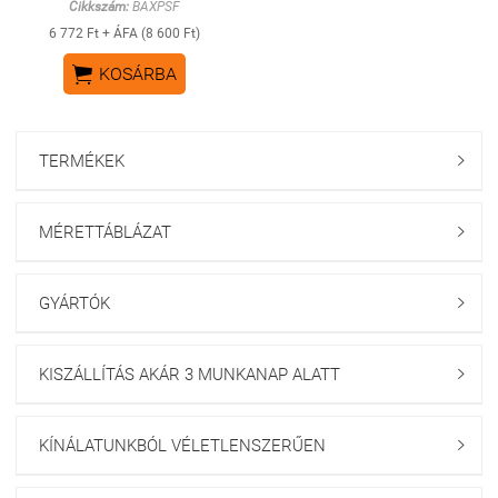
Cikkszám:
BAXPSF
6 772 Ft + ÁFA (8 600 Ft)

KOSÁRBA
TERMÉKEK

MÉRETTÁBLÁZAT

GYÁRTÓK

KISZÁLLÍTÁS AKÁR 3 MUNKANAP ALATT

KÍNÁLATUNKBÓL VÉLETLENSZERŰEN
