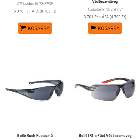
Védőszemüveg
Cikkszám:
RUSHPPSF
Cikkszám:
RUSHPPSI
6 378 Ft + ÁFA (8 100 Ft)
3 701 Ft + ÁFA (4 700 Ft)


KOSÁRBA
KOSÁRBA
Bollé Rush Füstszínű
Bollé IRI-s Füst Védőszemüveg