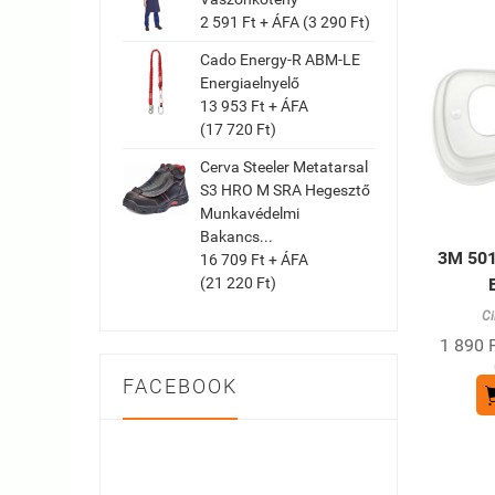
2 591 Ft + ÁFA (3 290 Ft)
Cado Energy-R ABM-LE
Energiaelnyelő
13 953 Ft + ÁFA
(17 720 Ft)
Cerva Steeler Metatarsal
S3 HRO M SRA Hegesztő
Munkavédelmi
Bakancs...
3M 501
16 709 Ft + ÁFA
(21 220 Ft)
Ci
1 890 F
FACEBOOK