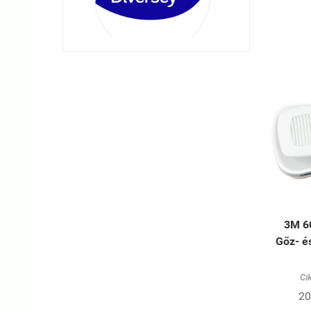
3M 6
Gőz- é
Ci
20