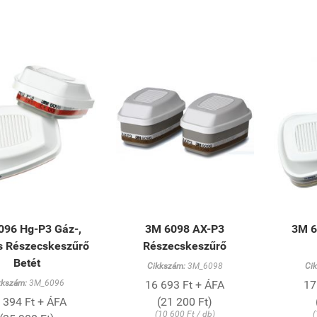
096 Hg-P3 Gáz-,
3M 6098 AX-P3
3M 6
s Részecskeszűrő
Részecskeszűrő
Betét
Cikkszám:
3M_6098
Ci
kkszám:
3M_6096
16 693 Ft + ÁFA
17
 394 Ft + ÁFA
(21 200 Ft)
(10 600 Ft / db)
(