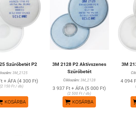
25 Szűrőbetét P2
3M 2128 P2 Aktívszenes
3M 21
Szűrőbetét
kkszám:
3M_2125
Ci
t + ÁFA (4 300 Ft)
Cikkszám:
3M_2128
4 094 F
(2 150 Ft / db)
3 937 Ft + ÁFA (5 000 Ft)
(2 500 Ft / db)


KOSÁRBA
KOSÁRBA