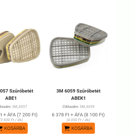
057 Szűrőbetét
3M 6059 Szűrőbetét
ABE1
ABEK1
kkszám:
3M_6057
Cikkszám:
3M_6059
t + ÁFA (7 200 Ft)
6 378 Ft + ÁFA (8 100 Ft)
(3 600 Ft / db)
(4 050 Ft / db)


KOSÁRBA
KOSÁRBA