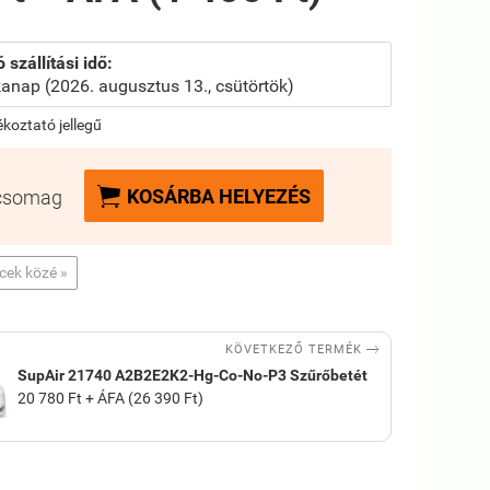
 szállítási idő:
anap (2026. augusztus 13., csütörtök)
jékoztató jellegű

KOSÁRBA HELYEZÉS
csomag
ncek közé »

KÖVETKEZŐ TERMÉK
SupAir 21740 A2B2E2K2-Hg-Co-No-P3 Szűrőbetét
20 780 Ft + ÁFA (26 390 Ft)