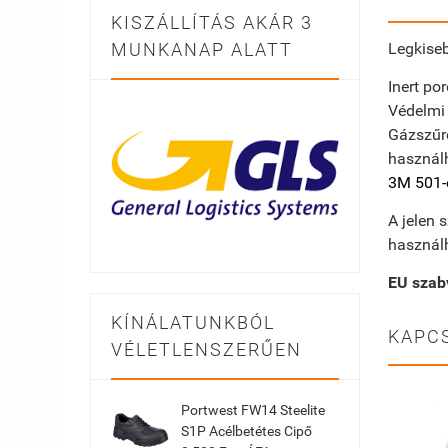
KISZÁLLÍTÁS AKÁR 3
MUNKANAP ALATT
Legkiseb
Inert po
Védelmi 
Gázszűrő
használ
3M 501-e
A jelen 
használ
EU szab
KÍNÁLATUNKBÓL
KAPC
VÉLETLENSZERŰEN
Portwest FW14 Steelite
S1P Acélbetétes Cipő