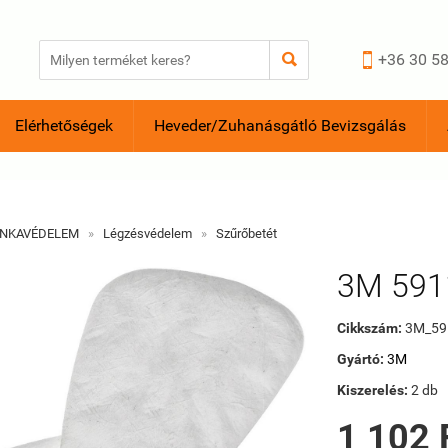


+36 30 58
Elérhetőségek
Heveder/Zuhanásgátló Bevizsgálás
NKAVÉDELEM
»
Légzésvédelem
»
Szűrőbetét
3M 591
Cikkszám:
3M_59
Gyártó:
3M
Kiszerelés:
2 db
1 102 