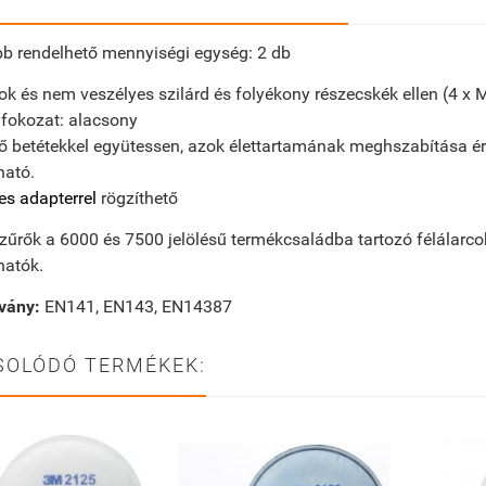
b rendelhető mennyiségi egység: 2 db
rok és nem veszélyes szilárd és folyékony részecskék ellen (4 x 
fokozat: alacsony
 betétekkel együtessen, azok élettartamának meghszabítása é
ható.
s adapterrel
rögzíthető
szűrők a 6000 és 7500 jelölésű termékcsaládba tartozó félálarcok
hatók.
vány:
EN141, EN143, EN14387
SOLÓDÓ TERMÉKEK: