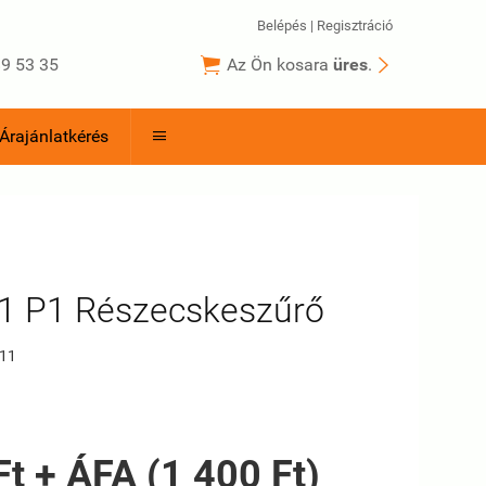
Belépés
|
Regisztráció


9 53 35
Az Ön kosara
üres
.
Árajánlatkérés

1 P1 Részecskeszűrő
11
Ft + ÁFA (1 400 Ft)