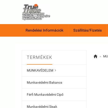
Rendelési Információk
Szállítás/Fizetés

»
MU
TERMÉKEK
MUNKAVÉDELEM

Munkavédelmi Bakancs
Férfi Munkavédelmi Cipő
Munkavédelmi Sisak