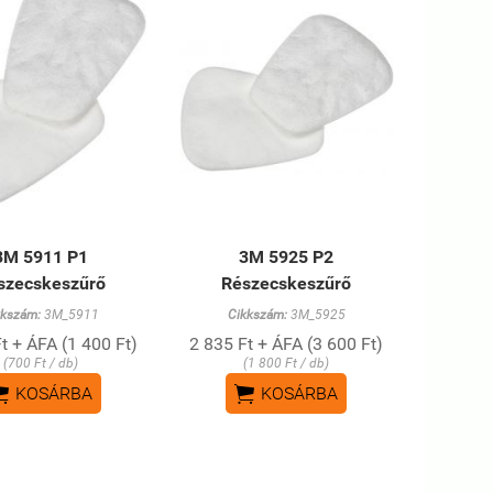
3M 5911 P1
3M 5925 P2
szecskeszűrő
Részecskeszűrő
kkszám:
3M_5911
Cikkszám:
3M_5925
t + ÁFA (1 400 Ft)
2 835 Ft + ÁFA (3 600 Ft)
(700 Ft / db)
(1 800 Ft / db)


KOSÁRBA
KOSÁRBA