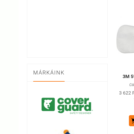
MÁRKÁINK
3M 5
Ci
3 622 F