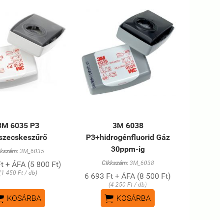
3M 6035 P3
3M 6038
szecskeszűrő
P3+hidrogénfluorid Gáz
30ppm-ig
kkszám:
3M_6035
t + ÁFA (5 800 Ft)
Cikkszám:
3M_6038
(1 450 Ft / db)
6 693 Ft + ÁFA (8 500 Ft)
(4 250 Ft / db)


KOSÁRBA
KOSÁRBA