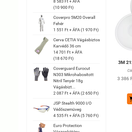
8 583 Ft + ÁFA
(10 900 Ft)
Coverpro 5M20 Overall
Fehér
1 551 Ft + ÁFA (1 970 Ft)
Cerva CETIA Vágásbiztos
Karvédő 36 cm
14 701 Ft + ÁFA
(18 670 Ft)
3M 21
Coverguard Eurocut
Ci
N303 Mikrohabosított
3 386 F
Nitril Tenyér 18g
Vágásbizt...
2 087 Ft + ÁFA (2 650 Ft)
JSP Stealth 9000 I/O
Védőszemüveg
4 535 Ft + ÁFA (5 760 Ft)
Euro Protection
Vászonkötény