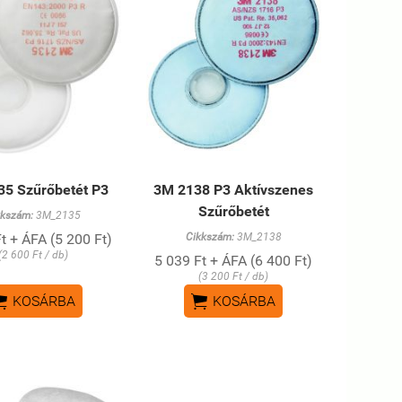
35 Szűrőbetét P3
3M 2138 P3 Aktívszenes
Szűrőbetét
kkszám:
3M_2135
t + ÁFA (5 200 Ft)
Cikkszám:
3M_2138
(2 600 Ft / db)
5 039 Ft + ÁFA (6 400 Ft)
(3 200 Ft / db)


KOSÁRBA
KOSÁRBA