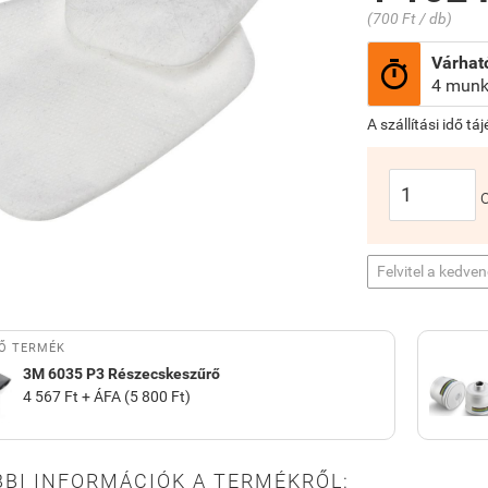
(700 Ft / db)
Várható

4 munk
A szállítási idő tá
Felvitel a kedve
Ő TERMÉK
3M 6035 P3 Részecskeszűrő
4 567 Ft + ÁFA (5 800 Ft)
BI INFORMÁCIÓK A TERMÉKRŐL: