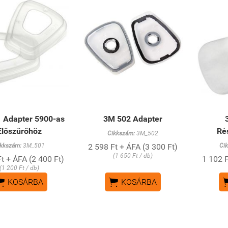
 Adapter 5900-as
3M 502 Adapter
Előszűrőhöz
Ré
Cikkszám:
3M_502
kkszám:
3M_501
2 598 Ft + ÁFA (3 300 Ft)
Ci
(1 650 Ft / db)
t + ÁFA (2 400 Ft)
1 102 F
(1 200 Ft / db)


KOSÁRBA
KOSÁRBA