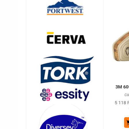
3M 60
Ci
5 118 F