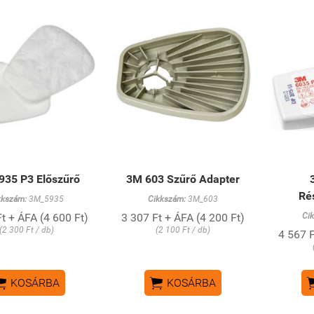
935 P3 Előszűrő
3M 603 Szűrő Adapter
Ré
kkszám:
3M_5935
Cikkszám:
3M_603
t + ÁFA (4 600 Ft)
3 307 Ft + ÁFA (4 200 Ft)
Ci
(2 300 Ft / db)
(2 100 Ft / db)
4 567 F


KOSÁRBA
KOSÁRBA