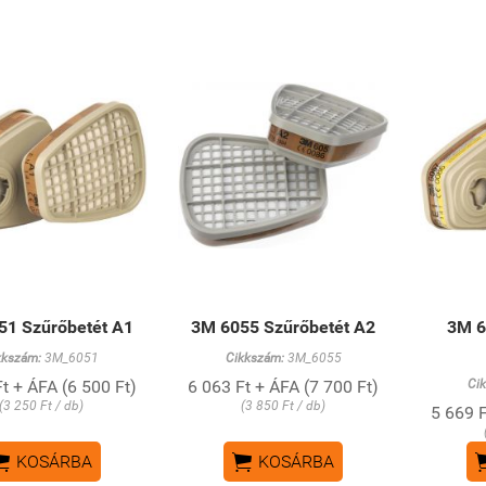
51 Szűrőbetét A1
3M 6055 Szűrőbetét A2
3M 6
kkszám:
3M_6051
Cikkszám:
3M_6055
t + ÁFA (6 500 Ft)
6 063 Ft + ÁFA (7 700 Ft)
Ci
(3 250 Ft / db)
(3 850 Ft / db)
5 669 F


KOSÁRBA
KOSÁRBA