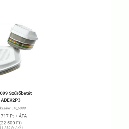
099 Szűrőbetét
ABEK2P3
kkszám:
3M_6099
 717 Ft + ÁFA
(22 500 Ft)
11 250 Ft / db)