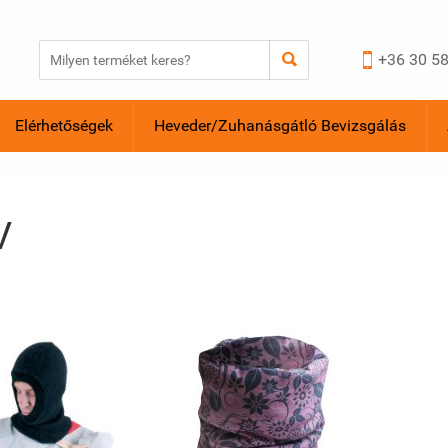


+36 30 58
Elérhetőségek
Heveder/Zuhanásgátló Bevizsgálás
V