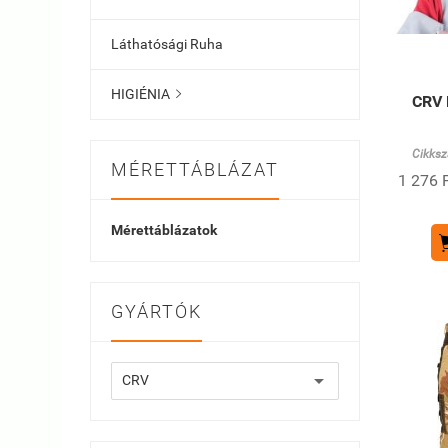
Láthatósági Ruha
HIGIÉNIA

CRV 
Cikksz
MÉRETTÁBLÁZAT
1 276 F
Mérettáblázatok
GYÁRTÓK