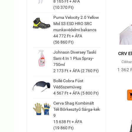
8 165 Ft + ÁFA
(10 370 Ft)
Puma Velocity 2.0 Yellow
Mid S3 ESD HRO SRC
munkavédelmi bakancs
44 772 Ft + ÁFA
(56 860 Ft)
Johnson Diversey Taski
CRV El
Sani 4 In 1 Plus Spray-
Cikksz
750ml
1 362 F
2 173 Ft + ÁFA (2 760 Ft)
Bollé Cobra Füst
Védőszemüveg
4 567 Ft + ÁFA (5 800 Ft)
Cerva Shag Kombinált
Téli Bőrkesztyű Sárga-kék
9
15 638 Ft + ÁFA
(19 860 Ft)