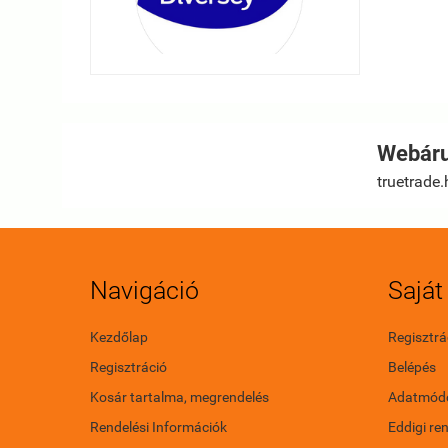
Webáru
truetrade.
Navigáció
Saját 
Kezdőlap
Regisztrá
Regisztráció
Belépés
Kosár tartalma, megrendelés
Adatmódo
Rendelési Információk
Eddigi re