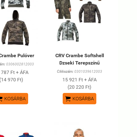
Crambe Pulóver
CRV Crambe Softshell
Dzseki Terepszínű
ám:
0306002812003
 787 Ft + ÁFA
Cikkszám:
0301039612003
(14 970 Ft)
15 921 Ft + ÁFA
(20 220 Ft)


KOSÁRBA
KOSÁRBA