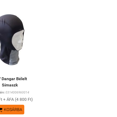
 Dangar Bélelt
Símaszk
ám:
0314006960014
t + ÁFA (4 800 Ft)

KOSÁRBA