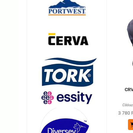
CRV
Cikksz
3 780 F