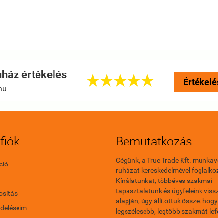
ház értékelés





Értékelé
hu
fiók
Bemutatkozás
Cégünk, a True Trade Kft. munkav
ció
ruházat kereskedelmével foglalkoz
Kínálatunkat, többéves szakmai
tapasztalatunk és ügyfeleink vissz
sítás
alapján, úgy állítottuk össze, hogy
ndeléseim
legszélesebb, legtöbb szakmát le