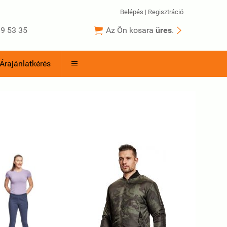
Belépés
|
Regisztráció


9 53 35
Az Ön kosara
üres
.
Árajánlatkérés
