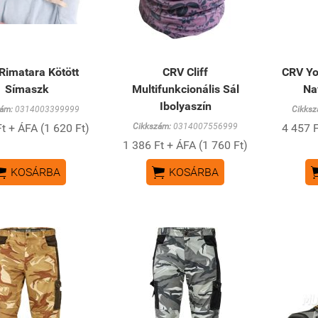
Rimatara Kötött
CRV Cliff
CRV Yo
Símaszk
Multifunkcionális Sál
Na
Ibolyaszín
ám:
0314003399999
Cikksz
t + ÁFA (1 620 Ft)
Cikkszám:
0314007556999
4 457 F
1 386 Ft + ÁFA (1 760 Ft)


KOSÁRBA
KOSÁRBA