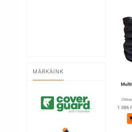
MÁRKÁINK
Multi
Cikksz
1 386 F