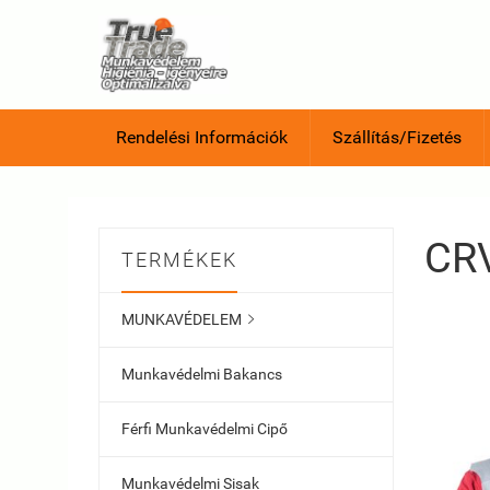
Rendelési Információk
Szállítás/Fizetés
CR
TERMÉKEK
MUNKAVÉDELEM

Munkavédelmi Bakancs
Férfi Munkavédelmi Cipő
Munkavédelmi Sisak