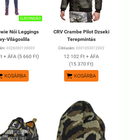
ÚJDONSÁG
wie Női Leggings
CRV Crambe Pilot Dzseki
vy-Világoslila
Terepmintás
ám:
0326000139003
Cikkszám:
0301053012003
t + ÁFA (5 660 Ft)
12 102 Ft + ÁFA
(15 370 Ft)


KOSÁRBA
KOSÁRBA