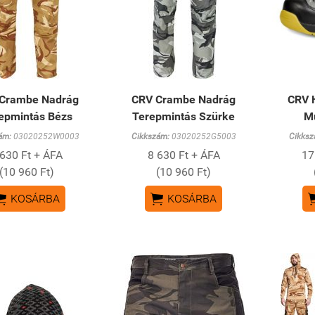
Crambe Nadrág
CRV Crambe Nadrág
CRV 
epmintás Bézs
Terepmintás Szürke
M
ám:
03020252W0003
Cikkszám:
03020252G5003
Cikksz
 630 Ft + ÁFA
8 630 Ft + ÁFA
17
(10 960 Ft)
(10 960 Ft)


KOSÁRBA
KOSÁRBA