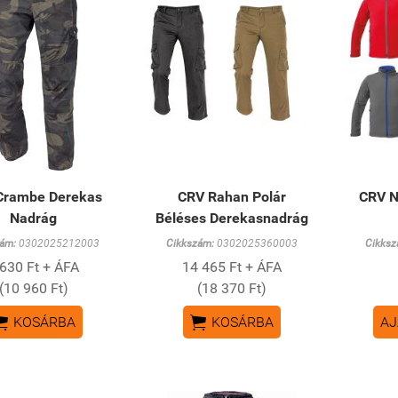
Crambe Derekas
CRV Rahan Polár
CRV N
Nadrág
Béléses Derekasnadrág
ám:
0302025212003
Cikkszám:
0302025360003
Cikksz
 630 Ft + ÁFA
14 465 Ft + ÁFA
(10 960 Ft)
(18 370 Ft)


KOSÁRBA
KOSÁRBA
AJ