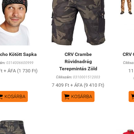
cho Kötött Sapka
CRV Crambe
CRV 
Rövidnadrág
ám:
0314006600999
Cikksz
Terepmintás Zöld
t + ÁFA (1 730 Ft)
11
Cikkszám:
0310001512003
7 409 Ft + ÁFA (9 410 Ft)


KOSÁRBA
KOSÁRBA