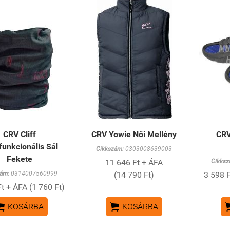
CRV Cliff
CRV Yowie Női Mellény
CRV
funkcionális Sál
Cikkszám:
0303008639003
Fekete
11 646 Ft + ÁFA
Cikksz
ám:
0314007560999
(14 790 Ft)
3 598 F
t + ÁFA (1 760 Ft)


KOSÁRBA
KOSÁRBA