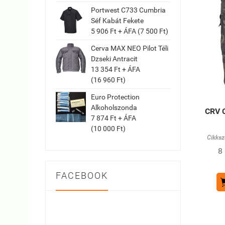
Portwest C733 Cumbria
Séf Kabát Fekete
5 906 Ft + ÁFA (7 500 Ft)
Cerva MAX NEO Pilot Téli
Dzseki Antracit
13 354 Ft + ÁFA
(16 960 Ft)
Euro Protection
Alkoholszonda
CRV 
7 874 Ft + ÁFA
(10 000 Ft)
Cikksz
8
FACEBOOK