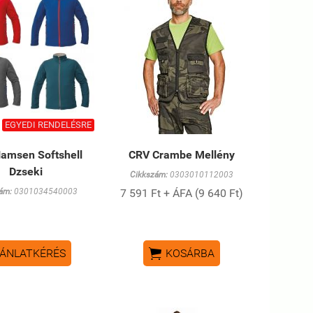
EGYEDI RENDELÉSRE
amsen Softshell
CRV Crambe Mellény
Dzseki
Cikkszám:
0303010112003
ám:
0301034540003
7 591 Ft + ÁFA (9 640 Ft)

ÁNLATKÉRÉS
KOSÁRBA