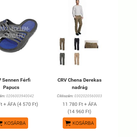
 Sennen Férfi
CRV Chena Derekas
Papucs
nadrág
ám:
0206003940042
Cikkszám:
0302020560003
t + ÁFA (4 570 Ft)
11 780 Ft + ÁFA
(14 960 Ft)


KOSÁRBA
KOSÁRBA