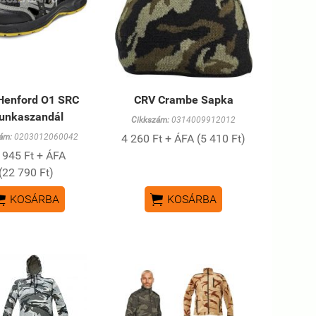
Henford O1 SRC
CRV Crambe Sapka
unkaszandál
Cikkszám:
0314009912012
ám:
0203012060042
4 260 Ft + ÁFA (5 410 Ft)
 945 Ft + ÁFA
(22 790 Ft)


KOSÁRBA
KOSÁRBA