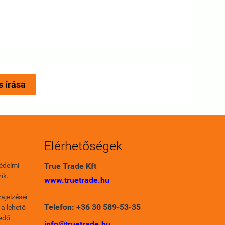
s írása
Elérhetőségek
édelmi
True Trade Kft
ik.
www.truetrade.hu
ajelzései
Telefon: +36 30 589-53-35
 a lehető
fedő
info@truetrade.hu