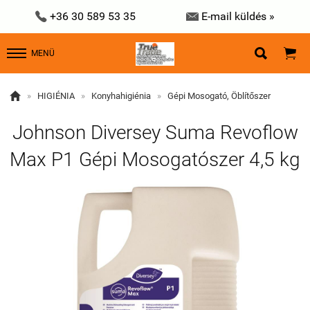


+36 30 589 53 35
E-mail küldés »


MENÜ

»
HIGIÉNIA
»
Konyhahigiénia
»
Gépi Mosogató, Öblítőszer
Johnson Diversey Suma Revoflow
Max P1 Gépi Mosogatószer 4,5 kg