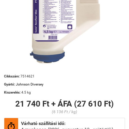
Cikkszám:
7514621
Gyártó:
Johnson Diversey
Kiszerelés:
4.5 kg
21 740 Ft + ÁFA (27 610 Ft)
(6 136 Ft / kg)
Várható szállítási idő:
