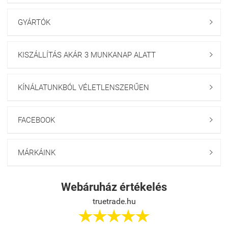
GYÁRTÓK

KISZÁLLÍTÁS AKÁR 3 MUNKANAP ALATT

KÍNÁLATUNKBÓL VÉLETLENSZERŰEN

FACEBOOK

MÁRKÁINK

Webáruház értékelés
truetrade.hu




