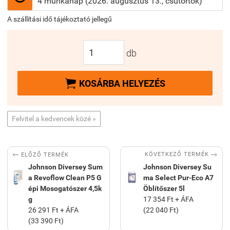
4 munkanap (2026. augusztus 13., csütörtök)
A szállítási idő tájékoztató jellegű
db

KOSÁRBA HELYEZÉS
Felvitel a kedvencek közé »


KÖVETKEZŐ TERMÉK
ELŐZŐ TERMÉK
Johnson Diversey Sum
Johnson Diversey Su
a Revoflow Clean P5 G
ma Select Pur-Eco A7
épi Mosogatószer 4,5k
Öblítőszer 5l
g
17 354 Ft + ÁFA
26 291 Ft + ÁFA
(22 040 Ft)
(33 390 Ft)