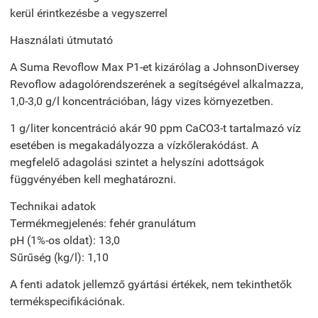
kerül érintkezésbe a vegyszerrel
Használati útmutató
A Suma Revoflow Max P1-et kizárólag a JohnsonDiversey
Revoflow adagolórendszerének a segítségével alkalmazza,
1,0-3,0 g/l koncentrációban, lágy vizes környezetben.
1 g/liter koncentráció akár 90 ppm CaCO3-t tartalmazó víz
esetében is megakadályozza a vízkőlerakódást. A
megfelelő adagolási szintet a helyszíni adottságok
függvényében kell meghatározni.
Technikai adatok
Termékmegjelenés: fehér granulátum
pH (1%-os oldat): 13,0
Sűrűség (kg/l): 1,10
A fenti adatok jellemző gyártási értékek, nem tekinthetők
termékspecifikációnak.