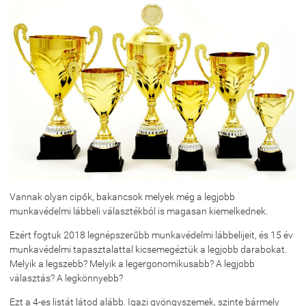
Vannak olyan cipők, bakancsok melyek még a legjobb
munkavédelmi lábbeli választékból is magasan kiemelkednek.
Ezért fogtuk 2018 legnépszerűbb munkavédelmi lábbelijeit, és 15 év
munkavédelmi tapasztalattal kicsemegéztük a legjobb darabokat.
Melyik a legszebb? Melyik a legergonomikusabb? A legjobb
választás? A legkönnyebb?
Ezt a 4-es listát látod alább. Igazi gyöngyszemek, szinte bármely