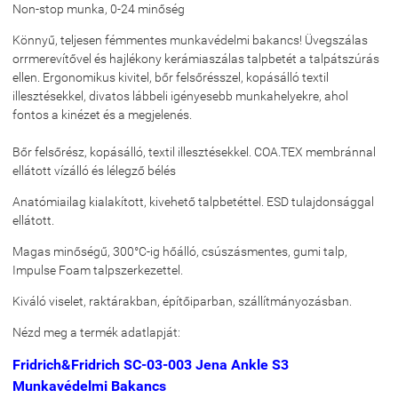
Non-stop munka, 0-24 minőség
Könnyű, teljesen fémmentes munkavédelmi bakancs! Üvegszálas
orrmerevítővel és hajlékony kerámiaszálas talpbetét a talpátszúrás
ellen. Ergonomikus kivitel, bőr felsőrésszel, kopásálló textil
illesztésekkel, divatos lábbeli igényesebb munkahelyekre, ahol
fontos a kinézet és a megjelenés.
Bőr felsőrész, kopásálló, textil illesztésekkel. COA.TEX membránnal
ellátott vízálló és lélegző bélés
Anatómiailag kialakított, kivehető talpbetéttel. ESD tulajdonsággal
ellátott.
Magas minőségű, 300°C-ig hőálló, csúszásmentes, gumi talp,
Impulse Foam talpszerkezettel.
Kiváló viselet, raktárakban, építőiparban, szállítmányozásban.
Nézd meg a termék adatlapját:
Fridrich&Fridrich SC-03-003 Jena Ankle S3
Munkavédelmi Bakancs