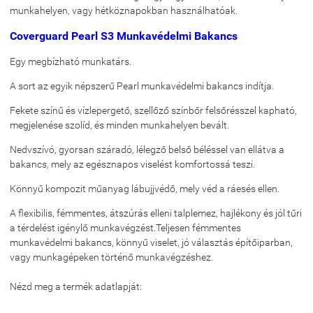
munkahelyen, vagy hétköznapokban használhatóak.
Coverguard Pearl S3 Munkavédelmi Bakancs
Egy megbízható munkatárs.
A sort az egyik népszerű Pearl munkavédelmi bakancs indítja.
Fekete színű és vízlepergető, szellőző színbőr felsőrésszel kapható,
megjelenése szolíd, és minden munkahelyen bevált.
Nedvszívó, gyorsan száradó, lélegző belső béléssel van ellátva a
bakancs, mely az egésznapos viselést komfortossá teszi.
Könnyű kompozit műanyag lábujjvédő, mely véd a ráesés ellen.
A flexibilis, fémmentes, átszúrás elleni talplemez, hajlékony és jól tűri
a térdelést igénylő munkavégzést.Teljesen fémmentes
munkavédelmi bakancs, könnyű viselet, jó választás építőiparban,
vagy munkagépeken történő munkavégzéshez.
Nézd meg a termék adatlapját: