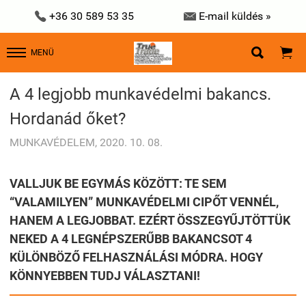


+36 30 589 53 35
E-mail küldés »


MENÜ
A 4 legjobb munkavédelmi bakancs.
Hordanád őket?
MUNKAVÉDELEM, 2020. 10. 08.
VALLJUK BE EGYMÁS KÖZÖTT: TE SEM
“VALAMILYEN” MUNKAVÉDELMI CIPŐT VENNÉL,
HANEM A LEGJOBBAT. EZÉRT ÖSSZEGYŰJTÖTTÜK
NEKED A 4 LEGNÉPSZERŰBB BAKANCSOT 4
KÜLÖNBÖZŐ FELHASZNÁLÁSI MÓDRA. HOGY
KÖNNYEBBEN TUDJ VÁLASZTANI!