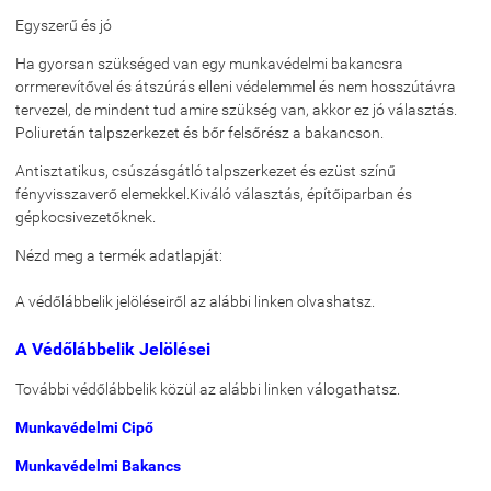
Egyszerű és jó
Ha gyorsan szükséged van egy munkavédelmi bakancsra
orrmerevítővel és átszúrás elleni védelemmel és nem hosszútávra
tervezel, de mindent tud amire szükség van, akkor ez jó választás.
Poliuretán talpszerkezet és bőr felsőrész a bakancson.
Antisztatikus, csúszásgátló talpszerkezet és ezüst színű
fényvisszaverő elemekkel.Kiváló választás, építőiparban és
gépkocsivezetőknek.
Nézd meg a termék adatlapját:
A védőlábbelik jelöléseiről az alábbi linken olvashatsz.
A Védőlábbelik Jelölései
További védőlábbelik közül az alábbi linken válogathatsz.
Munkavédelmi Cipő
Munkavédelmi Bakancs