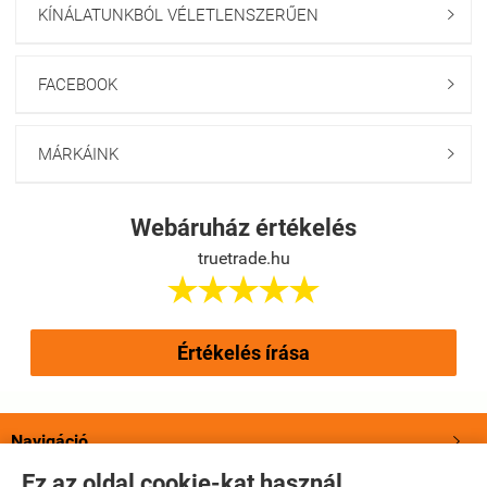
KÍNÁLATUNKBÓL VÉLETLENSZERŰEN

FACEBOOK

MÁRKÁINK

Webáruház értékelés
truetrade.hu





Értékelés írása
Navigáció

Ez az oldal cookie-kat használ.