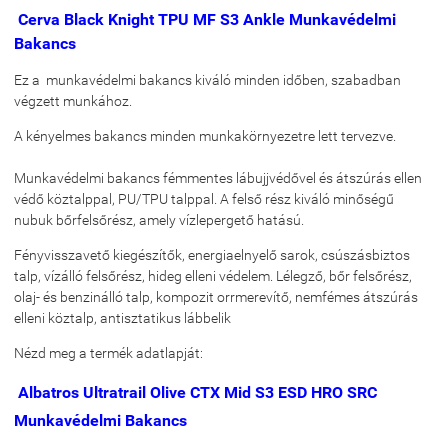
Cerva Black Knight TPU MF S3 Ankle Munkavédelmi
Bakancs
Ez a munkavédelmi bakancs kiváló minden időben, szabadban
végzett munkához.
A kényelmes bakancs minden munkakörnyezetre lett tervezve.
Munkavédelmi bakancs fémmentes lábujjvédővel és átszúrás ellen
védő köztalppal, PU/TPU talppal. A felső rész kiváló minőségű
nubuk bőrfelsőrész, amely vízlepergető hatású.
Fényvisszavető kiegészítők, energiaelnyelő sarok, csúszásbiztos
talp, vízálló felsőrész, hideg elleni védelem. Lélegző, bőr felsőrész,
olaj- és benzinálló talp, kompozit orrmerevítő, nemfémes átszúrás
elleni köztalp, antisztatikus lábbelik
Nézd meg a termék adatlapját:
Albatros Ultratrail Olive CTX Mid S3 ESD HRO SRC
Munkavédelmi Bakancs