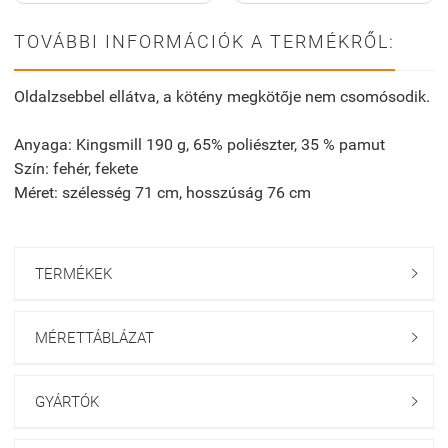
TOVÁBBI INFORMÁCIÓK A TERMÉKRŐL:
Oldalzsebbel ellátva, a kötény megkötője nem csomósodik.
Anyaga: Kingsmill 190 g, 65% poliészter, 35 % pamut
Szín: fehér, fekete
Méret: szélesség 71 cm, hosszúság 76 cm
TERMÉKEK

MÉRETTÁBLÁZAT

GYÁRTÓK
