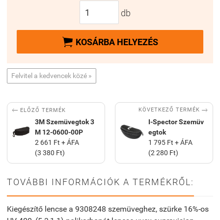
db

KOSÁRBA HELYEZÉS
Felvitel a kedvencek közé »


KÖVETKEZŐ TERMÉK
ELŐZŐ TERMÉK
3M Szemüvegtok 3
I-Spector Szemüv
M 12-0600-00P
egtok
2 661 Ft + ÁFA
1 795 Ft + ÁFA
(3 380 Ft)
(2 280 Ft)
TOVÁBBI INFORMÁCIÓK A TERMÉKRŐL:
Kiegészítő lencse a 9308248 szemüveghez, szürke 16%-os