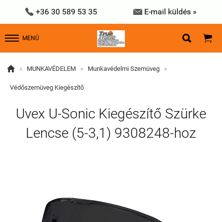


+36 30 589 53 35
E-mail küldés »


MENÜ

»
MUNKAVÉDELEM
»
Munkavédelmi Szemüveg
»
Védőszemüveg Kiegészítő
Uvex U-Sonic Kiegészítő Szürke
Lencse (5-3,1) 9308248-hoz