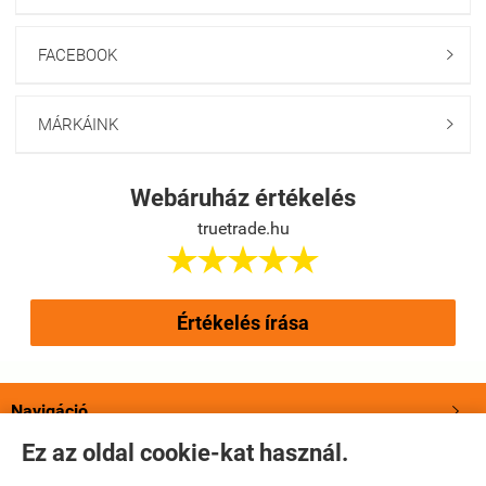
FACEBOOK

MÁRKÁINK

Webáruház értékelés
truetrade.hu





Értékelés írása
Navigáció

Ez az oldal cookie-kat használ.
Saját fiók
