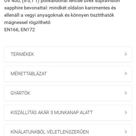
UV 400, (5-3,1 1) polikarbonát lencse uvex supravision
sapphire bevonattal: mindkét oldalon karcmentes és
ellenáll a vegyi anyagoknak és könnyen tisztíthatók
mágnessel rögzíthető
EN166, EN172
TERMÉKEK

MÉRETTÁBLÁZAT

GYÁRTÓK

KISZÁLLÍTÁS AKÁR 3 MUNKANAP ALATT

KÍNÁLATUNKBÓL VÉLETLENSZERŰEN
