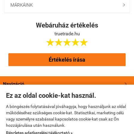
MÁRKÁINK

Webáruház értékelés
truetrade.hu





Értékelés írása
Navigáció

Ez az oldal cookie-kat használ.
Saját fiók

A böngészés folytatásával jóváhagyja, hogy használjunk az oldal
működéséhez szükséges cookie-kat. Statisztikai, marketing célú
Bemutatkozás

vagy személyre szabással kapcsolatos cookie-kat csak az Ön
hozzájárulása után használunk.
Elérhetőségek

Részletes adatkezelési tájékoztató »