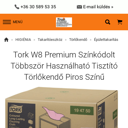


+36 30 589 53 35
E-mail küldés »


MENÜ

»
HIGIÉNIA
»
Takarítóeszköz
»
Törlőkendő
»
Épülettakarítás
Tork W8 Premium Színkódolt
Többször Használható Tisztító
Törlőkendő Piros Színű