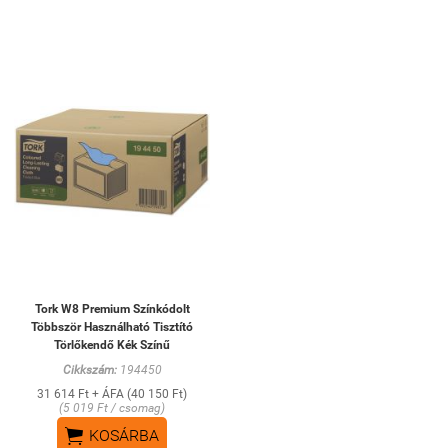
Tork W8 Premium Színkódolt
Többször Használható Tisztító
Törlőkendő Kék Színű
Cikkszám:
194450
31 614 Ft + ÁFA (40 150 Ft)
(5 019 Ft / csomag)

KOSÁRBA