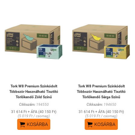
Tork W8 Premium Színkódolt
Tork W8 Premium Színkódolt
Többször Használható Tisztító
Többször Használható Tisztító
Törlőkendő Zöld Színű
Törlőkendő Sárga Színű
Cikkszám:
194550
Cikkszám:
194650
31 614 Ft + ÁFA (40 150 Ft)
31 614 Ft + ÁFA (40 150 Ft)
(5 019 Ft / csomag)
(5 019 Ft / csomag)


KOSÁRBA
KOSÁRBA