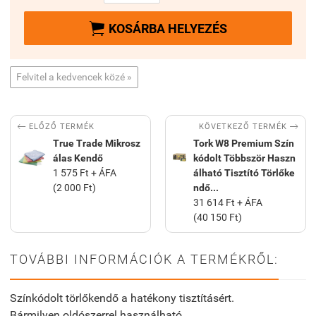

KOSÁRBA HELYEZÉS
Felvitel a kedvencek közé »


KÖVETKEZŐ TERMÉK
ELŐZŐ TERMÉK
True Trade Mikrosz
Tork W8 Premium Szín
álas Kendő
kódolt Többször Haszn
1 575 Ft + ÁFA
álható Tisztító Törlőke
(2 000 Ft)
ndő...
31 614 Ft + ÁFA
(40 150 Ft)
TOVÁBBI INFORMÁCIÓK A TERMÉKRŐL:
Színkódolt törlőkendő a hatékony tisztításért.
Bármilyen oldószerrel használható