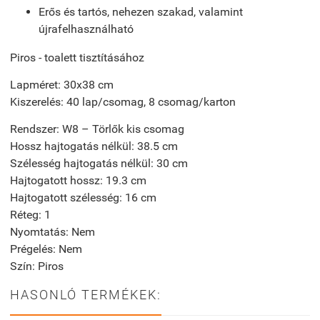
Erős és tartós, nehezen szakad, valamint
újrafelhasználható
Piros - toalett tisztításához
Lapméret: 30x38 cm
Kiszerelés: 40 lap/csomag, 8 csomag/karton
Rendszer:
W8 – Törlők kis csomag
Hossz hajtogatás nélkül:
38.5 cm
Szélesség hajtogatás nélkül:
30 cm
Hajtogatott hossz:
19.3 cm
Hajtogatott szélesség:
16 cm
Réteg:
1
Nyomtatás:
Nem
Prégelés:
Nem
Szín:
Piros
HASONLÓ TERMÉKEK: