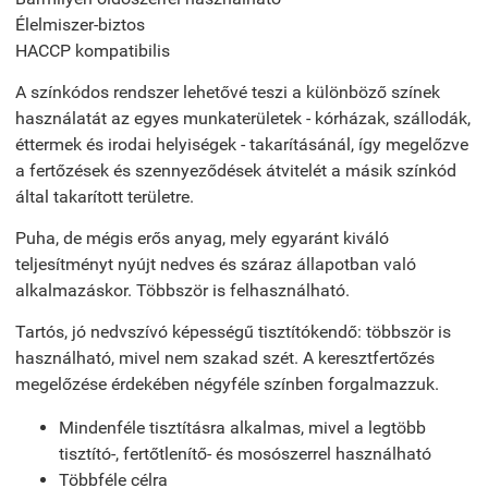
Élelmiszer-biztos
HACCP kompatibilis
A színkódos rendszer lehetővé teszi a különböző színek
használatát az egyes munkaterületek - kórházak, szállodák,
éttermek és irodai helyiségek - takarításánál, így megelőzve
a fertőzések és szennyeződések átvitelét a másik színkód
által takarított területre.
Puha, de mégis erős anyag, mely egyaránt kiváló
teljesítményt nyújt nedves és száraz állapotban való
alkalmazáskor. Többször is felhasználható.
Tartós, jó nedvszívó képességű tisztítókendő: többször is
használható, mivel nem szakad szét. A keresztfertőzés
megelőzése érdekében négyféle színben forgalmazzuk.
Mindenféle tisztításra alkalmas, mivel a legtöbb
tisztító-, fertőtlenítő- és mosószerrel használható
Többféle célra