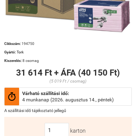
Cikkszám:
194750
Gyártó:
Tork
Kiszerelés:
8 csomag
31 614 Ft + ÁFA (40 150 Ft)
(5 019 Ft / csomag)
Várható szállítási idő:

4 munkanap (2026. augusztus 14., péntek)
A szállítási idő tájékoztató jellegű
karton