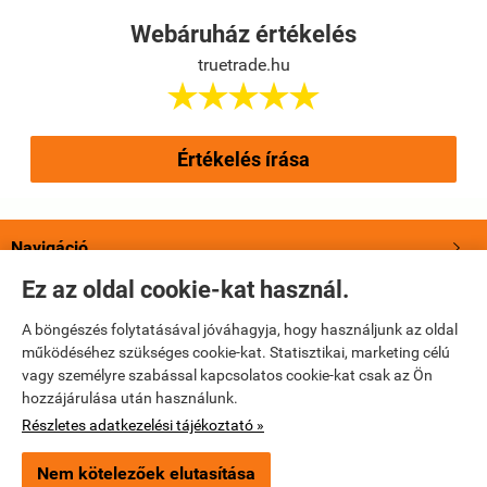
Webáruház értékelés
truetrade.hu





Értékelés írása
Navigáció

Ez az oldal cookie-kat használ.
Saját fiók

A böngészés folytatásával jóváhagyja, hogy használjunk az oldal
működéséhez szükséges cookie-kat. Statisztikai, marketing célú
Bemutatkozás

vagy személyre szabással kapcsolatos cookie-kat csak az Ön
hozzájárulása után használunk.
Elérhetőségek

Részletes adatkezelési tájékoztató »
Nem kötelezőek elutasítása
truetrade.hu -
True Trade Kft
-
ÁSZF
-
Adatkezelési tájékoztató