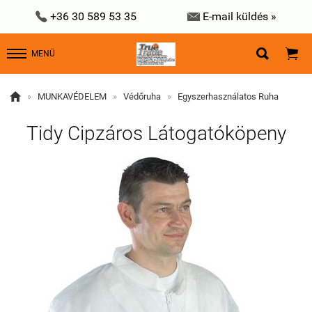


+36 30 589 53 35
E-mail küldés »


MENÜ

»
MUNKAVÉDELEM
»
Védőruha
»
Egyszerhasználatos Ruha
Tidy Cipzáros Látogatóköpeny