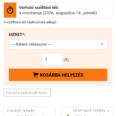
Várható szállítási idő:

4 munkanap (2026. augusztus 14., péntek)
A szállítási idő tájékoztató jellegű
MÉRET*:
db

KOSÁRBA HELYEZÉS
Felvitel a kedvencek közé »


KÖVETKEZŐ TERMÉK
ELŐZŐ TERMÉK