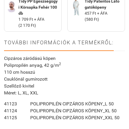
Tidy PP Egészségügy
Tidy Patentos Láto
i Körsapka Fehér 100
gatóköpeny
db
457 Ft + ÁFA
1 709 Ft + ÁFA
(580 Ft)
(2 170 Ft)
TOVÁBBI INFORMÁCIÓK A TERMÉKRŐL:
Cipzáros záródású köpen
2
Polipropilén anyag, 42 g/m
110 cm hosszú
Csuklónál gumírozott
Szellőző kivitel
Méret: L, XL, XXL
41123
POLIPROPILÉN CIPZÁROS KÖPENY_L 50
41124
POLIPROPILÉN CIPZÁROS KÖPENY_XL 50
41125
POLIPROPILÉN CIPZÁROS KÖPENY_XXL 50