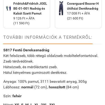
Fridrich&Fridrich JOEL
Coverguard Beaver H
BE-01-001 Nadrág és
űtőházi Deréknadrág
Kabát Szett Pamut
17 008 Ft + ÁFA
9 126 Ft + ÁFA
(21 600 Ft)
(11 590 Ft)
TOVÁBBI INFORMÁCIÓK A TERMÉKRŐL:
S817 Festő Derekasnadrág
Két felsőzseb, több rétegű oldalzseb mobiltelefontartóval.
Zseb térdvédőnek.
Hátsózseb, és mérőléctartó zseb.
Hátul kényelmes gumírozott derékrész.
Anyaga: 100% pamut, 3111 beavatott anyag, 305g
Lábhossz:
normál
(72 cm),
hosszított
(84 cm)
Szín:
fehér
Méret:
XS, S, M, L, XL, 2XL, 3XL