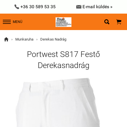


+36 30 589 53 35
E-mail küldés »


MENÜ

»
Munkaruha
»
Derekas Nadrág
Portwest S817 Festő
Derekasnadrág