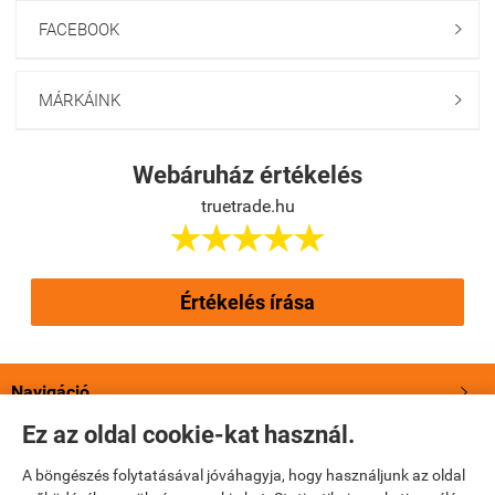
FACEBOOK

MÁRKÁINK

Webáruház értékelés
truetrade.hu





Értékelés írása
Navigáció

Ez az oldal cookie-kat használ.
Saját fiók

A böngészés folytatásával jóváhagyja, hogy használjunk az oldal