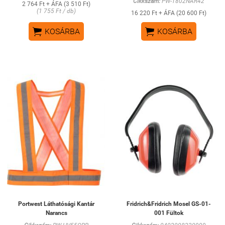
Cikkszám:
PW-T802NAR42
2 764 Ft + ÁFA (3 510 Ft)
(1 755 Ft / db)
16 220 Ft + ÁFA (20 600 Ft)


KOSÁRBA
KOSÁRBA
Portwest Láthatósági Kantár
Fridrich&Fridrich Mosel GS-01-
Narancs
001 Fültok