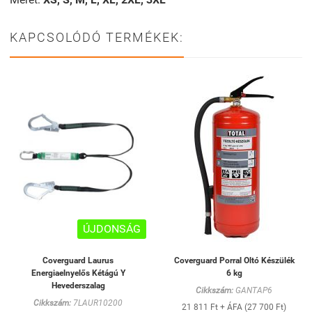
KAPCSOLÓDÓ TERMÉKEK:
ÚJDONSÁG
Coverguard Laurus
Coverguard Porral Oltó Készülék
Energiaelnyelős Kétágú Y
6 kg
Hevederszalag
Cikkszám:
GANTAP6
Cikkszám:
7LAUR10200
21 811 Ft + ÁFA (27 700 Ft)