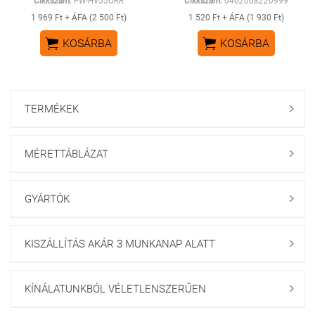
Cikkszám:
PW-HV55ORR
Cikkszám:
0402008220999
1 969 Ft + ÁFA (2 500 Ft)
1 520 Ft + ÁFA (1 930 Ft)


KOSÁRBA
KOSÁRBA
TERMÉKEK

MÉRETTÁBLÁZAT

GYÁRTÓK

KISZÁLLÍTÁS AKÁR 3 MUNKANAP ALATT

KÍNÁLATUNKBÓL VÉLETLENSZERŰEN
