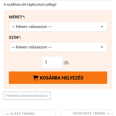
A szállítási idő tájékoztató jellegű
MÉRET*:
SZÍN*:
db

KOSÁRBA HELYEZÉS
Felvitel a kedvencek közé »


KÖVETKEZŐ TERMÉK
ELŐZŐ TERMÉK