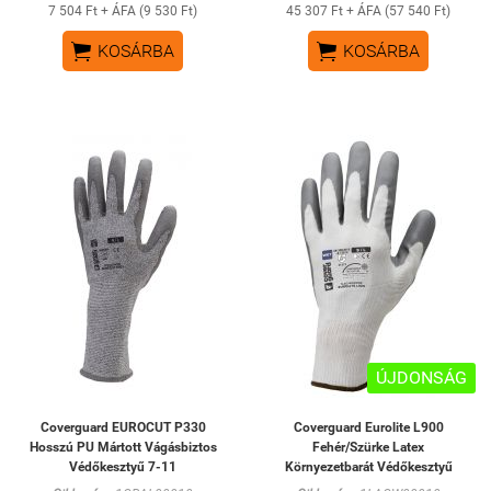
7 504 Ft + ÁFA (9 530 Ft)
45 307 Ft + ÁFA (57 540 Ft)


KOSÁRBA
KOSÁRBA
ÚJDONSÁG
Coverguard EUROCUT P330
Coverguard Eurolite L900
Hosszú PU Mártott Vágásbiztos
Fehér/Szürke Latex
Védőkesztyű 7-11
Környezetbarát Védőkesztyű