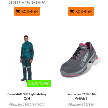
23 535 Ft + ÁFA (29 890 Ft)


KOSÁRBA
KOSÁRBA
ÚJDONSÁG
Cerva MAX NEO Light Mellény
Uvex Ladies S2 SRC Női
Zöld
Védőcipő
Cikkszám:
0303016110003
Cikkszám:
8562840