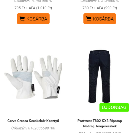
Cikkszám:
1CRAL00010
Cikkszám:
1LACW00010
795 Ft + ÁFA (1 010 Ft)
780 Ft + ÁFA (990 Ft)


KOSÁRBA
KOSÁRBA
ÚJDONSÁG
Cerva Crecca Kecskebőr Kesztyű
Portwest T802 KX3 Ripstop
Nadrág Tengerészkék
Cikkszám:
0102005699100