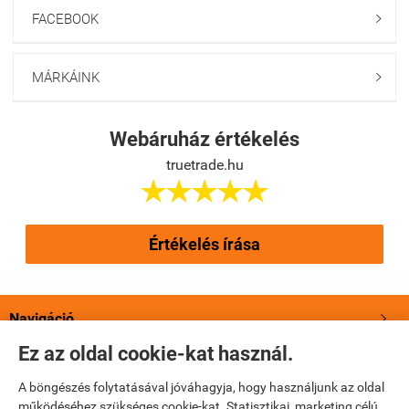
FACEBOOK

MÁRKÁINK

Webáruház értékelés
truetrade.hu





Értékelés írása
Navigáció

Ez az oldal cookie-kat használ.
Saját fiók

A böngészés folytatásával jóváhagyja, hogy használjunk az oldal
működéséhez szükséges cookie-kat. Statisztikai, marketing célú