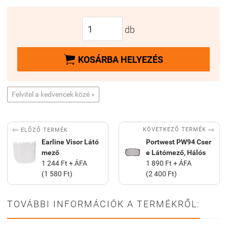
db

KOSÁRBA HELYEZÉS
Felvitel a kedvencek közé »


KÖVETKEZŐ TERMÉK
ELŐZŐ TERMÉK
Earline Visor Látó
Portwest PW94 Cser
mező
e Látómező, Hálós
1 244 Ft + ÁFA
1 890 Ft + ÁFA
(1 580 Ft)
(2 400 Ft)
TOVÁBBI INFORMÁCIÓK A TERMÉKRŐL: