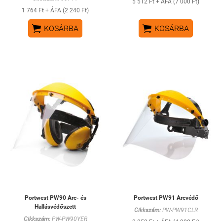
5 512 Ft + ÁFA (7 000 Ft)
1 764 Ft + ÁFA (2 240 Ft)


KOSÁRBA
KOSÁRBA
Portwest PW90 Arc- és
Portwest PW91 Arcvédő
Hallásvédőszett
Cikkszám:
PW-PW91CLR
Cikkszám:
PW-PW90YER