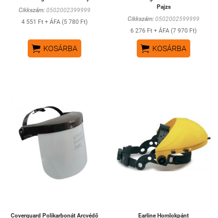
Pajzs
Cikkszám:
0502002399999
Cikkszám:
0502002599999
4 551 Ft + ÁFA (5 780 Ft)
6 276 Ft + ÁFA (7 970 Ft)


KOSÁRBA
KOSÁRBA
Coverguard Polikarbonát Arcvédő
Earline Homlokpánt