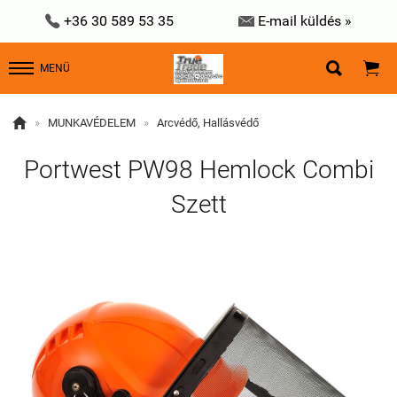


+36 30 589 53 35
E-mail küldés »


MENÜ

»
MUNKAVÉDELEM
»
Arcvédő, Hallásvédő
Portwest PW98 Hemlock Combi
Szett