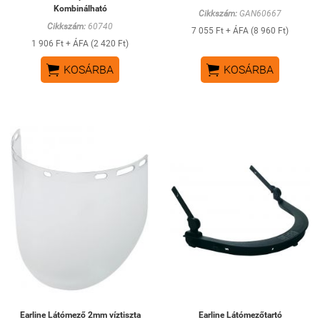
Kombinálható
Cikkszám:
GAN60667
Cikkszám:
60740
7 055 Ft + ÁFA (8 960 Ft)
1 906 Ft + ÁFA (2 420 Ft)


KOSÁRBA
KOSÁRBA
Earline Látómező 2mm víztiszta
Earline Látómezőtartó