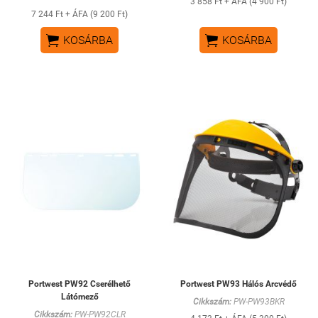
3 858 Ft + ÁFA (4 900 Ft)
7 244 Ft + ÁFA (9 200 Ft)


KOSÁRBA
KOSÁRBA
Portwest PW92 Cserélhető
Portwest PW93 Hálós Arcvédő
Látómező
Cikkszám:
PW-PW93BKR
Cikkszám:
PW-PW92CLR