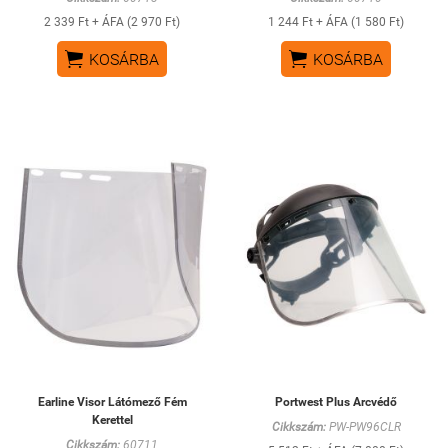
2 339 Ft + ÁFA (2 970 Ft)
1 244 Ft + ÁFA (1 580 Ft)


KOSÁRBA
KOSÁRBA
Earline Visor Látómező Fém
Portwest Plus Arcvédő
Kerettel
Cikkszám:
PW-PW96CLR
Cikkszám:
60711