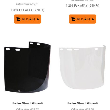
Cikkszám:
60721
1 291 Ft + ÁFA (1 640 Ft)
1 394 Ft + ÁFA (1 770 Ft)


KOSÁRBA
KOSÁRBA
Earline Visor Látómező
Earline Visor Látómező
Cikkszám:
60713
Cikkszám:
60710