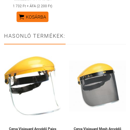
1 732 Ft + ÁFA (2 200 Ft)

KOSÁRBA
HASONLÓ TERMÉKEK:
Cerva Visiguard Arcvédő Pajzs
Cerva Visiguard Mesh Arcvédő