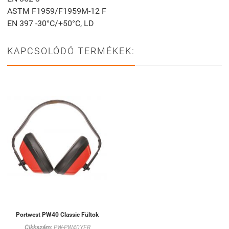
ASTM F1959/F1959M-12 F
EN 397 -30°C/+50°C, LD
KAPCSOLÓDÓ TERMÉKEK:
Portwest PW40 Classic Fültok
Cikkszám:
PW-PW40YER