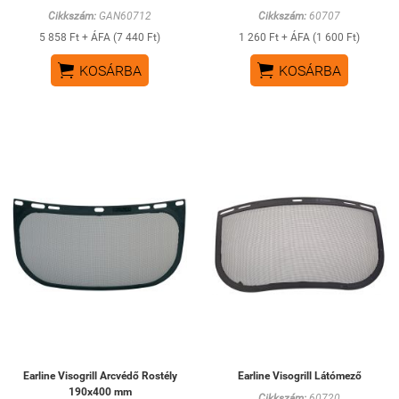
Cikkszám:
GAN60712
Cikkszám:
60707
5 858 Ft + ÁFA (7 440 Ft)
1 260 Ft + ÁFA (1 600 Ft)


KOSÁRBA
KOSÁRBA
Earline Visogrill Arcvédő Rostély
Earline Visogrill Látómező
190x400 mm
Cikkszám:
60720