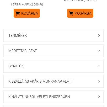
4 173 Ft + ÁFA (5 300 Ft)
1 575 Ft + ÁFA (2 000 Ft)


KOSÁRBA
KOSÁRBA
TERMÉKEK

MÉRETTÁBLÁZAT

GYÁRTÓK

KISZÁLLÍTÁS AKÁR 3 MUNKANAP ALATT

KÍNÁLATUNKBÓL VÉLETLENSZERŰEN
