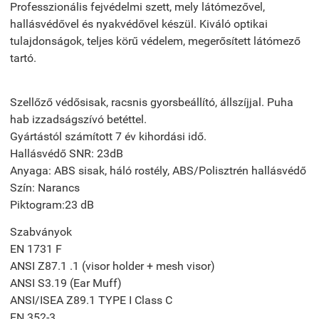
Professzionális fejvédelmi szett, mely látómezővel,
hallásvédővel és nyakvédővel készül. Kiváló optikai
tulajdonságok, teljes körű védelem, megerősített látómező
tartó.
Szellőző védősisak, racsnis gyorsbeállító, állszíjjal. Puha
hab izzadságszívó betéttel.
Gyártástól számított 7 év kihordási idő.
Hallásvédő SNR: 23dB
Anyaga: ABS sisak, háló rostély, ABS/Polisztrén hallásvédő
Szín: Narancs
Piktogram:23 dB
Szabványok
EN 1731 F
ANSI Z87.1 .1 (visor holder + mesh visor)
ANSI S3.19 (Ear Muff)
ANSI/ISEA Z89.1 TYPE I Class C
EN 352-3