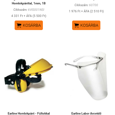
Homlokpánttal, 1mm, 1B
Cikkszám:
60700
Cikkszám:
6VIS001NSI
1 976 Ft + ÁFA (2 510 Ft)
4 331 Ft + ÁFA (5 500 Ft)


KOSÁRBA
KOSÁRBA
Earline Homlokpánt - Fültokkal
Earline Labor Arcvédő