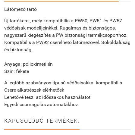
Látómező tartó
Új tartókeret, mely kompatibilis a PW50, PW51 és PW57
védősisak modelljeinkkel. Rugalmas és biztonságos,
nagyszerű kiegészítés a PW biztonsági termékcsoporthoz.
Kompatibilis a PW92 cserélhető látómezővel. Sokoldalúság
és biztonság.
Anyaga: polioximetilén
Szín: fekete
A legtöbb szabványos típusú védősisakkal kompatibilis
Csere alkatrészek elérhetőek
Lehetővé teszi az időszakos használatot
Egyedi csomagolás automatákhoz
KAPCSOLÓDÓ TERMÉKEK: