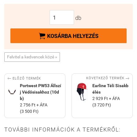
db

KOSÁRBA HELYEZÉS
Felvitel a kedvencek közé »


KÖVETKEZŐ TERMÉK
ELŐZŐ TERMÉK
Portwest PW53 Állszí
Earline Téli Sisakb
j Védősisakhoz (10d
élés
b)
2 929 Ft + ÁFA
2 756 Ft + ÁFA
(3 720 Ft)
(3 500 Ft)
TOVÁBBI INFORMÁCIÓK A TERMÉKRŐL: