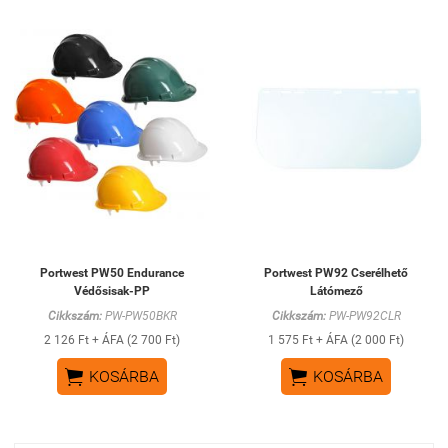
Portwest PW50 Endurance
Portwest PW92 Cserélhető
Védősisak-PP
Látómező
Cikkszám:
PW-PW50BKR
Cikkszám:
PW-PW92CLR
2 126 Ft + ÁFA (2 700 Ft)
1 575 Ft + ÁFA (2 000 Ft)


KOSÁRBA
KOSÁRBA