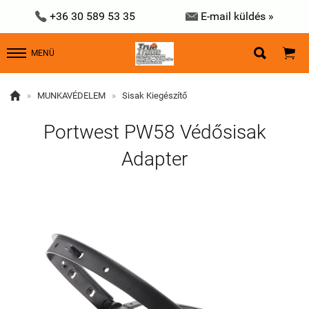


+36 30 589 53 35
E-mail küldés »


MENÜ

»
MUNKAVÉDELEM
»
Sisak Kiegészítő
Portwest PW58 Védősisak
Adapter