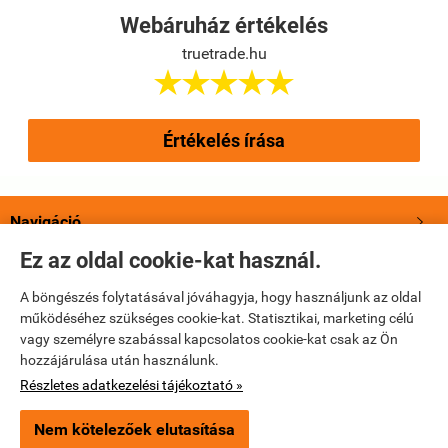
Webáruház értékelés
truetrade.hu





Értékelés írása
Navigáció

Ez az oldal cookie-kat használ.
Saját fiók

A böngészés folytatásával jóváhagyja, hogy használjunk az oldal
működéséhez szükséges cookie-kat. Statisztikai, marketing célú
Bemutatkozás

vagy személyre szabással kapcsolatos cookie-kat csak az Ön
hozzájárulása után használunk.
Elérhetőségek

Részletes adatkezelési tájékoztató »
Nem kötelezőek elutasítása
truetrade.hu -
True Trade Kft
-
ÁSZF
-
Adatkezelési tájékoztató