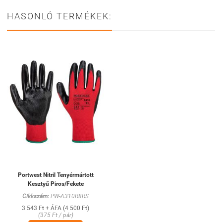
HASONLÓ TERMÉKEK:
Portwest Nitril Tenyérmártott
Kesztyű Piros/Fekete
Cikkszám:
PW-A310R8RS
3 543 Ft + ÁFA (4 500 Ft)
(375 Ft / pár)