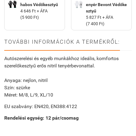
habos Védőkesztyű
enyér Bevont Védőke
4 646 Ft + ÁFA
sztyű
(5 900 Ft)
5 827 Ft + ÁFA
(7 400 Ft)
TOVÁBBI INFORMÁCIÓK A TERMÉKRŐL:
Autószerelési és egyéb munkákhoz ideális, komfortos
szerelőkesztyű erős nitril tenyérbevonattal.
Anyaga: nejlon, nitril
Szín: szürke
Méret: M/8, L/9, XL/10
EU szabvány: EN420, EN388:4122
Rendelési egység:
12
pár/csomag