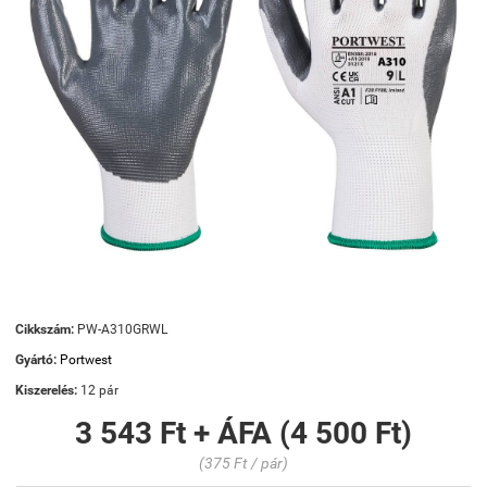
Cikkszám:
PW-A310GRWL
Gyártó:
Portwest
Kiszerelés:
12 pár
3 543 Ft + ÁFA (4 500 Ft)
(375 Ft / pár)