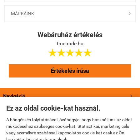
MÁRKÁINK

Webáruház értékelés
truetrade.hu





Értékelés írása
Navigáció

Ez az oldal cookie-kat használ.
Saját fiók

A böngészés folytatásával jóváhagyja, hogy használjunk az oldal
működéséhez szükséges cookie-kat. Statisztikai, marketing célú
Bemutatkozás

vagy személyre szabással kapcsolatos cookie-kat csak az Ön
hozzájárulása után használunk.