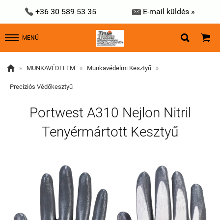


+36 30 589 53 35
E-mail küldés »


MENÜ

»
MUNKAVÉDELEM
»
Munkavédelmi Kesztyű
»
Precíziós Védőkesztyű
Portwest A310 Nejlon Nitril
Tenyérmártott Kesztyű