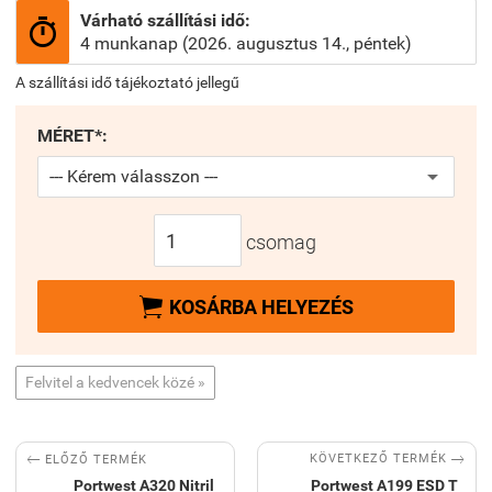
Várható szállítási idő:

4 munkanap (2026. augusztus 14., péntek)
A szállítási idő tájékoztató jellegű
MÉRET*:
csomag

KOSÁRBA HELYEZÉS
Felvitel a kedvencek közé »


KÖVETKEZŐ TERMÉK
ELŐZŐ TERMÉK
Portwest A320 Nitril
Portwest A199 ESD T