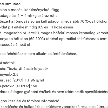
ati útmutató
olás a mosási körülményektől függ.
 adagolás: 1 – 4ml/kg száraz ruha
tőszert a főmosás során kell adagolni, legalább 70°C-os hőfoko
dat pH értéke mindig 9.5 és 11 közé essen
él magasabb pH értékű, magas hőfokú mosás kémiailag károsítha
onyabb hőfokon (60-80°C) történő optimálisfehérítéshez a term
rosodás érhető el
dos fehérítőszer nem alkalmas fertőtlenítésre.
ai adatok
és: Tiszta, átlátszó folyadék
ényen]:<2.5
sűrűség [20°C]: 1,1 96 g/ml
-peroxid [%H2O2] : 50
adatok átlagos gyártási értékek és nem tekinthetők specifikáción
gos kezelési és tárolási információ
kezelésére és hulladékba kerülésére vonatkozó részletes útmuta