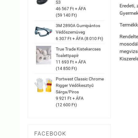
S3
Eredeti,
46 567 Ft + ÁFA
Gyermeke
(59 140 Ft)
Termékk
3M 2890A Gumipántos
Védőszemüveg
Rendelte
6 307 Ft + ÁFA (8 010 Ft)
mosodákb
True Trade Kistekercses
megvizs
Toalettpapír
Kiszerel
11 693 Ft + ÁFA
(14 850 Ft)
Portwest Classic Chrome
Rigger Védőkesztyű
Sárga/Piros
9 921 Ft + ÁFA
(12 600 Ft)
FACEBOOK