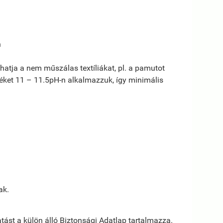
n
tja a nem műszálas textíliákat, pl. a pamutot
éket 11 – 11.5pH-n alkalmazzuk, így minimális
ak.
tást a külön álló Biztonsági Adatlap tartalmazza.