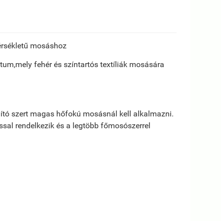
érsékletű mosáshoz
átum,mely fehér és színtartós textíliák mosására
volító szert magas hőfokú mosásnál kell alkalmazni.
ással rendelkezik és a legtöbb főmosószerrel