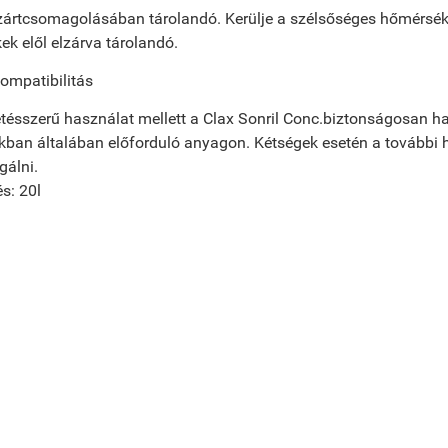
 zártcsomagolásában tárolandó. Kerülje a szélsőséges hőmérsék
k elől elzárva tárolandó.
ompatibilitás
tésszerű használat mellett a Clax Sonril Conc.biztonságosan h
an általában előforduló anyagon. Kétségek esetén a további h
gálni.
és: 20l