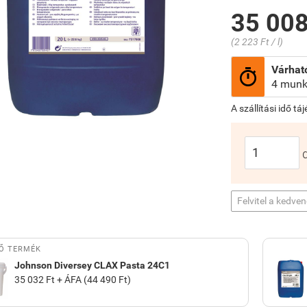
35 008
(2 223 Ft / l)
Várható

4 munk
A szállítási idő tá
Felvitel a kedve
Ő TERMÉK
Johnson Diversey CLAX Pasta 24C1
35 032 Ft + ÁFA (44 490 Ft)