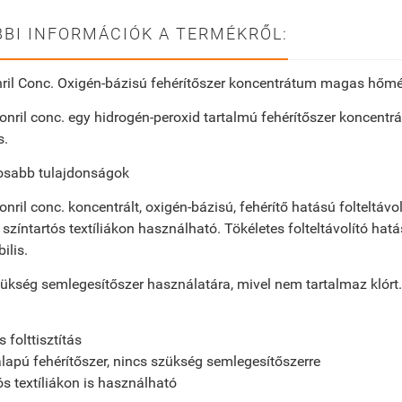
BI INFORMÁCIÓK A TERMÉKRŐL:
nril Conc. Oxigén-bázisú fehérítőszer koncentrátum magas hőm
onril conc. egy hidrogén-peroxid tartalmú fehérítőszer koncentr
s.
osabb tulajdonságok
onril conc. koncentrált, oxigén-bázisú, fehérítő hatású folteltá
 színtartós textíliákon használható. Tökéletes folteltávolító hat
ilis.
ükség semlegesítőszer használatára, mivel nem tartalmaz klórt.
 folttisztítás
lapú fehérítőszer, nincs szükség semlegesítőszerre
ós textíliákon is használható