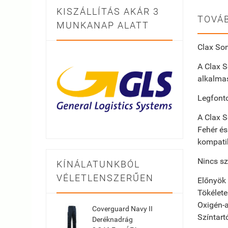
KISZÁLLÍTÁS AKÁR 3
TOVÁB
MUNKANAP ALATT
Clax So
A Clax S
alkalma
Legfont
A Clax S
Fehér és
kompatib
Nincs sz
KÍNÁLATUNKBÓL
VÉLETLENSZERŰEN
Előnyök
Tökéletes
Oxigén-a
Coverguard Navy II
Színtart
Deréknadrág