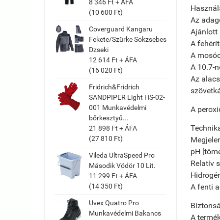
8 346 Ft + ÁFA
Használ
(10 600 Ft)
Az adag
Coverguard Kangaru
Ajánlott
Fekete/Szürke Sokzsebes
A fehérí
Dzseki
A mosóol
12 614 Ft + ÁFA
A 10.7-n
(16 020 Ft)
Az alacs
Fridrich&Fridrich
szövetká
SANDPIPER Light HS-02-
001 Munkavédelmi
A peroxi
bőrkesztyű...
Technik
21 898 Ft + ÁFA
(27 810 Ft)
Megjelen
pH [töm
Vileda UltraSpeed Pro
Relatív 
Második Vödör 10 Lit.
Hidrogén
11 299 Ft + ÁFA
(14 350 Ft)
A fenti 
Uvex Quatro Pro
Biztonsá
Munkavédelmi Bakancs
A termék