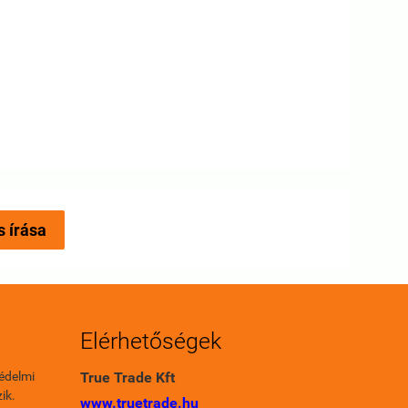
s írása
Elérhetőségek
édelmi
True Trade Kft
ik.
www.truetrade.hu