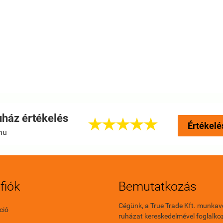
ház értékelés





Értékelé
hu
fiók
Bemutatkozás
Cégünk, a True Trade Kft. munkav
ció
ruházat kereskedelmével foglalkoz