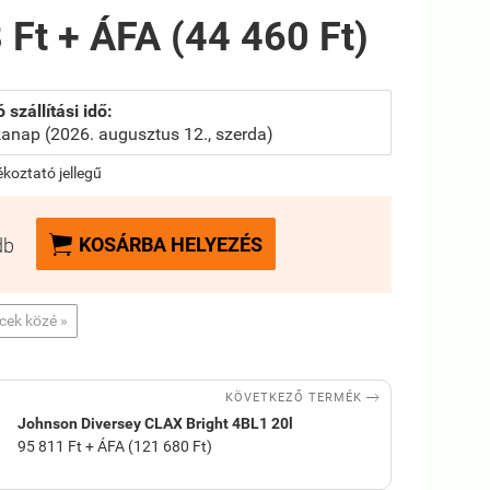
 Ft + ÁFA (44 460 Ft)
 szállítási idő:
anap (2026. augusztus 12., szerda)
jékoztató jellegű

KOSÁRBA HELYEZÉS
db
ncek közé »

KÖVETKEZŐ TERMÉK
Johnson Diversey CLAX Bright 4BL1 20l
95 811 Ft + ÁFA (121 680 Ft)