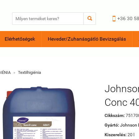


+36 30 58
Elérhetőségek
Heveder/Zuhanásgátló Bevizsgálás
GIÉNIA
»
Textilhigiénia
Johnson
Conc 4
Cikkszám:
75170
Gyártó:
Johnson 
Kiszerelés:
20 l