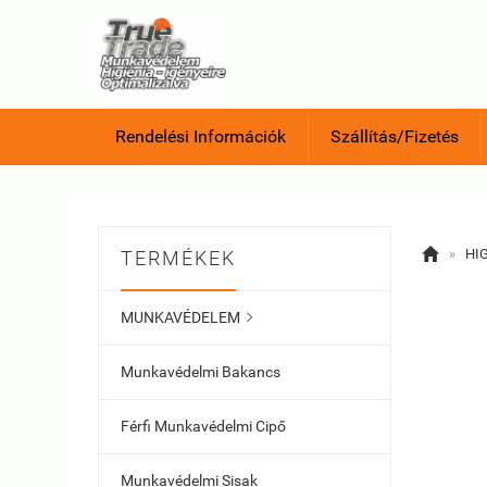
Rendelési Információk
Szállítás/Fizetés

»
HI
TERMÉKEK
MUNKAVÉDELEM

Munkavédelmi Bakancs
Férfi Munkavédelmi Cipő
Munkavédelmi Sisak