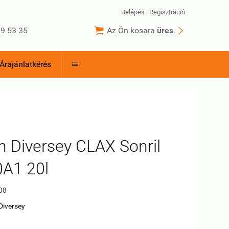
Belépés
|
Regisztráció


9 53 35
Az Ön kosara
üres
.
Árajánlatkérés

 Diversey CLAX Sonril
0A1 20l
08
Diversey