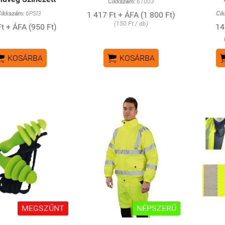
Cikkszám:
61003
ikkszám:
6PSI3
1 417 Ft + ÁFA (1 800 Ft)
Ci
(150 Ft / db)
t + ÁFA (950 Ft)
14


KOSÁRBA
KOSÁRBA
MEGSZŰNT
NÉPSZERŰ