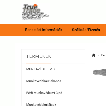
Rendelési Információk
Szállítás/Fizetés

»
Fér
TERMÉKEK
MUNKAVÉDELEM

Munkavédelmi Bakancs
Férfi Munkavédelmi Cipő
Munkavédelmi Sisak