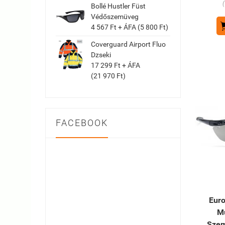
Bollé Hustler Füst
Védőszemüveg
4 567 Ft + ÁFA (5 800 Ft)
Coverguard Airport Fluo
Dzseki
17 299 Ft + ÁFA
(21 970 Ft)
FACEBOOK
Euro
M
Szem