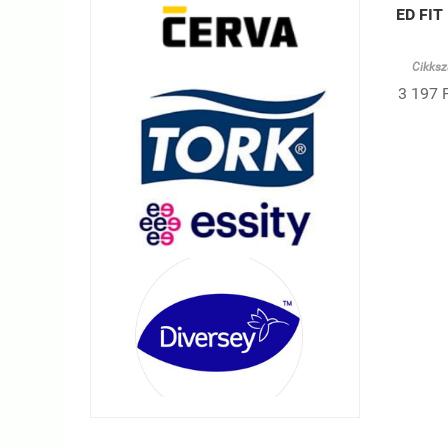
ED FIT
Cikksz
3 197 F