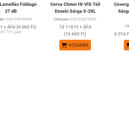
 Lamellás Füldugó
Cerva Cloton HI-VIS Téli
Coverg
27 dB
Dzseki Sárga S-3XL
Sárg
ám:
0401008199999
Cikkszám:
0301056270003
t + ÁFA (4 060 Ft)
13 118 Ft + ÁFA
Ci
(677 Ft / pár)
(16 660 Ft)
6 016 F

KOSÁRBA