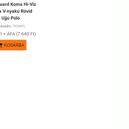
uard Koma Hi-Viz
a V-nyakú Rövid
Ujjú Póló
kkszám:
7KOMYL
t + ÁFA (7 640 Ft)

KOSÁRBA