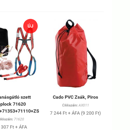
ÚJ
násgátló szett
Cado PVC Zsák, Piros
oplock 71620
Cikkszám:
AX011
5+71353+71110+ZSÁK)
7 244 Ft + ÁFA (9 200 Ft)
ikkszám:
71620
 307 Ft + ÁFA