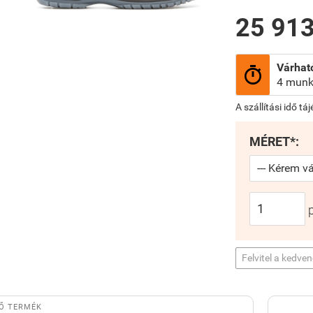
25 913
Várható

4 munk
A szállítási idő tá
MÉRET*:
Felvitel a kedve
Ő TERMÉK