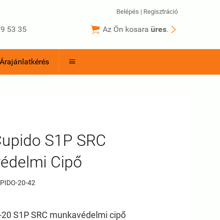
Belépés
|
Regisztráció


9 53 35
Az Ön kosara
üres
.
Árajánlatkérés

Cupido S1P SRC
édelmi Cipő
PIDO-20-42
-20 S1P SRC munkavédelmi cipő