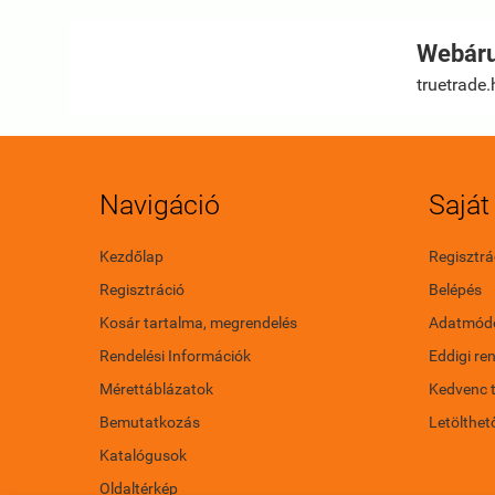
Webáru
truetrade.
Navigáció
Saját 
Kezdőlap
Regisztrá
Regisztráció
Belépés
Kosár tartalma, megrendelés
Adatmódo
Rendelési Információk
Eddigi re
Mérettáblázatok
Kedvenc 
Bemutatkozás
Letölthet
Katalógusok
Oldaltérkép