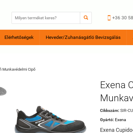


+36 30 58
Elérhetőségek
Heveder/Zuhanásgátló Bevizsgálás
fi Munkavédelmi Cipő
Exena 
Munkav
Cikkszám:
SIR-CU
Gyártó:
Exena
Exena Cupido