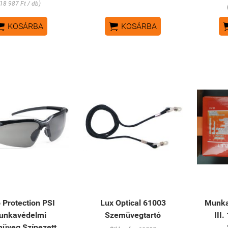
(18 987 Ft / db)


KOSÁRBA
KOSÁRBA
 Protection PSI
Lux Optical 61003
Munka
unkavédelmi
Szemüvegtartó
III.
üveg Színezett