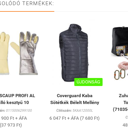
SOLÓDÓ TERMÉKEK:
ÚJDONSÁG
 SCAUP PROFI AL
Coverguard Kaba
Zuha
lló kesztyű 10
Sötétkék Bélelt Mellény
T
(7103
ám:
0115006299100
Cikkszám:
5KAA12000L
 900 Ft + ÁFA
6 047 Ft + ÁFA (7 680 Ft)
C
(37 973 Ft)
48