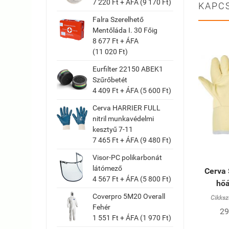
7 220 Ft + ÁFA (9 170 Ft)
KAPC
Falra Szerelhető
Mentőláda I. 30 Főig
8 677 Ft + ÁFA
(11 020 Ft)
Eurfilter 22150 ABEK1
Szűrőbetét
4 409 Ft + ÁFA (5 600 Ft)
Cerva HARRIER FULL
nitril munkavédelmi
kesztyű 7-11
7 465 Ft + ÁFA (9 480 Ft)
Visor-PC polikarbonát
látómező
Cerva
4 567 Ft + ÁFA (5 800 Ft)
hőá
Coverpro 5M20 Overall
Cikksz
Fehér
29
1 551 Ft + ÁFA (1 970 Ft)