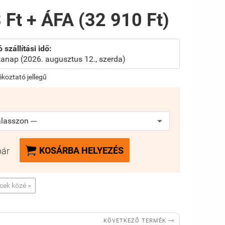
 Ft + ÁFA (32 910 Ft)
 szállítási idő:
anap (2026. augusztus 12., szerda)
jékoztató jellegű

KOSÁRBA HELYEZÉS
pár
ncek közé »

KÖVETKEZŐ TERMÉK