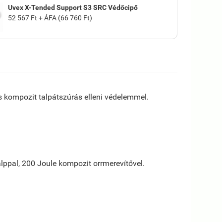
Uvex X-Tended Support S3 SRC Védőcipő
52 567 Ft + ÁFA (66 760 Ft)
és kompozit talpátszúrás elleni védelemmel.
alppal, 200 Joule kompozit orrmerevítővel.