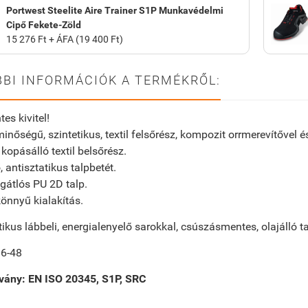
Portwest Steelite Aire Trainer S1P Munkavédelmi
Cipő Fekete-Zöld
15 276 Ft + ÁFA (19 400 Ft)
BI INFORMÁCIÓK A TERMÉKRŐL:
s kivitel!
nőségű, szintetikus, textil felsőrész, kompozit orrmerevítővel 
 kopásálló textil belsőrész.
, antisztatikus talpbetét.
átlós PU 2D talp.
önnyű kialakítás.
tikus lábbeli, energialenyelő sarokkal, csúszásmentes, olajálló t
6-48
vány: EN ISO 20345, S1P, SRC