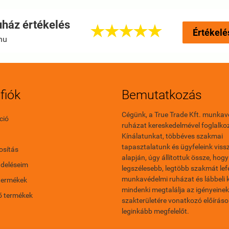
ház értékelés





Értékelé
hu
fiók
Bemutatkozás
Cégünk, a True Trade Kft. munkav
ció
ruházat kereskedelmével foglalkoz
Kínálatunkat, többéves szakmai
tapasztalatunk és ügyfeleink vissz
sítás
alapján, úgy állítottuk össze, hogy
ndeléseim
legszélesebb, legtöbb szakmát le
munkavédelmi ruházat és lábbeli 
termékek
mindenki megtalálja az igényeinek
ő termékek
szakterületére vonatkozó előírás
leginkább megfelelőt.