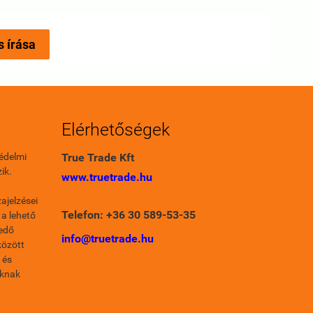
s írása
Elérhetőségek
édelmi
True Trade Kft
ik.
www.truetrade.hu
ajelzései
Telefon: +36 30 589-53-35
 a lehető
fedő
info@truetrade.hu
között
 és
oknak