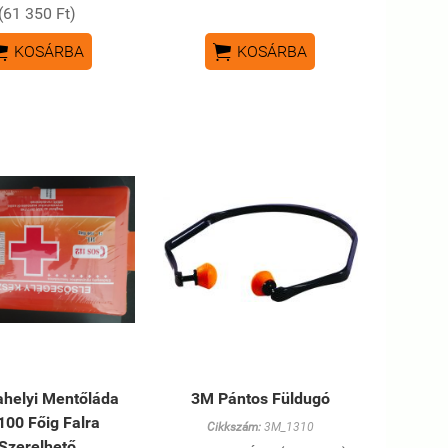
(61 350 Ft)


KOSÁRBA
KOSÁRBA
helyi Mentőláda
3M Pántos Füldugó
 100 Főig Falra
Cikkszám:
3M_1310
Szerelhető