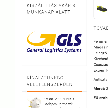
KISZÁLLÍTÁS AKÁR 3
MUNKANAP ALATT
TOVÁB
Fémmente
Magas mi
Lélegző,
Kivehető
Csúszásg
Extrém k
KÍNÁLATUNKBÓL
Antiszta
VÉLETLENSZERŰEN
Méret:
3
EU szab
3M 8812 FFP1 NR D
Szelepes Pormaszk