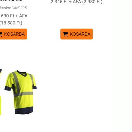
2 346 Ft + ÁFA (2 980 Ft)
kkszám:
GAN9995
 630 Ft + ÁFA
(18 580 Ft)


KOSÁRBA
KOSÁRBA