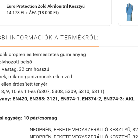
Euro Protection Zöld Akrilonitril Kesztyű
14 173 Ft + ÁFA (18 000 Ft)
BI INFORMÁCIÓK A TERMÉKRŐL:
olikloroprén és természetes gumi anyag
lyhozott belső
 vastag, 32 cm hosszú
rek, mikroorganizmusok ellen véd
ellen érdesített tenyér
, 8, 9, 10 és 11-es (5307, 5308, 5309, 5310, 5311)
vány: EN420, EN388: 3121, EN374-1, EN374-2, EN374-3: AKL
si egység:
10
pár/csomag
NEOPRÉN, FEKETE VEGYSZERÁLLÓ KESZTYŰ, 3
NEOPRÉN, FEKETE VEGYSZERÁLLÓ KESZTYŰ, 3