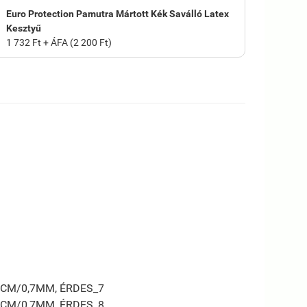
Euro Protection Pamutra Mártott Kék Saválló Latex
Kesztyű
1 732 Ft + ÁFA (2 200 Ft)
2CM/0,7MM, ÉRDES_7
2CM/0,7MM, ÉRDES_8