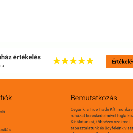
ház értékelés





Értékelé
hu
fiók
Bemutatkozás
Cégünk, a True Trade Kft. munkav
ció
ruházat kereskedelmével foglalkoz
Kínálatunkat, többéves szakmai
tapasztalatunk és ügyfeleink vissz
sítás