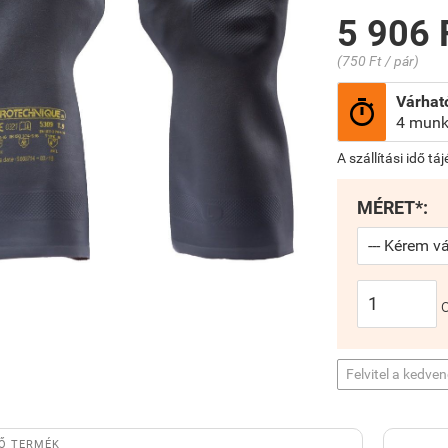
5 906 
(750 Ft / pár)
Várható

4 munk
A szállítási idő tá
MÉRET*:
Felvitel a kedve
Ő TERMÉK