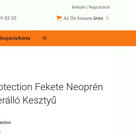
Belépés
|
Regisztráció


9 53 35
Az Ön kosara
üres
.
Árajánlatkérés

otection Fekete Neoprén
rálló Kesztyű
ection
r