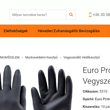


+36 30 58
Elérhetőségek
Heveder/Zuhanásgátló Bevizsgálás
NKAVÉDELEM
»
Munkavédelmi Kesztyű
»
Vegyszerálló Védőkesztyű
Euro Pr
Vegysze
Cikkszám:
5310
Gyártó:
Euro Prot
Kiszerelés:
10 pá