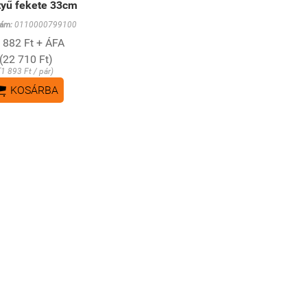
tyű fekete 33cm
ám:
0110000799100
 882 Ft + ÁFA
(22 710 Ft)
(1 893 Ft / pár)

KOSÁRBA