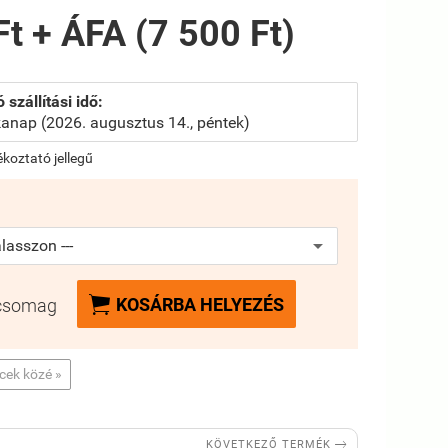
Ft + ÁFA (7 500 Ft)
 szállítási idő:
anap (2026. augusztus 14., péntek)
jékoztató jellegű

KOSÁRBA HELYEZÉS
csomag
ncek közé »

KÖVETKEZŐ TERMÉK