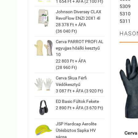
1 654 Ft + ÁFA (2 100 Ft)
5309
Johnson Diversey CLAX
5310
RevoFlow ENZI 20X1 4l
5311
28 378 Ft + ÁFA
(36 040 Ft)
HASO
Cerva PARROT PROFI AL
egyujjas hőálló kesztyű
10
22 803 Ft + ÁFA
(28 960 Ft)
Cerva Skua Férfi
Védőkesztyű
3 087 Ft + ÁFA (3 920 Ft)
ED Basic Fültok Fekete
2 890 Ft + ÁFA (3 670 Ft)
JSP Hardcap Aerolite
Ütésbiztos Sapka HV
Cerva
sárga