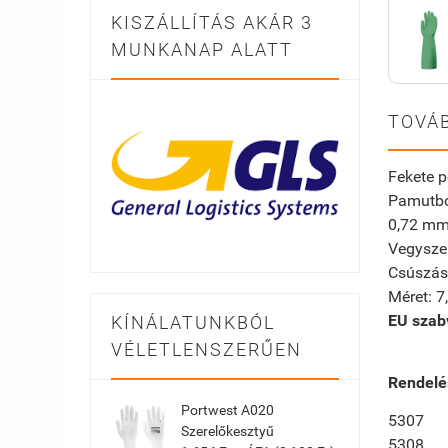
KISZÁLLÍTÁS AKÁR 3
MUNKANAP ALATT
TOVÁB
Fekete p
Pamutbo
0,72 mm
Vegysze
Csúszás 
Méret: 7
EU szab
KÍNÁLATUNKBÓL
VÉLETLENSZERŰEN
Rendelé
Portwest A020
5307
Szerelőkesztyű
5308