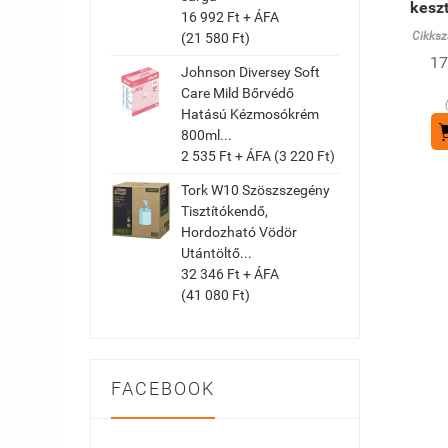
kesz
16 992 Ft + ÁFA
Cikksz
(21 580 Ft)
17
Johnson Diversey Soft
Care Mild Bőrvédő
Hatású Kézmosókrém
800ml...
2 535 Ft + ÁFA (3 220 Ft)
Tork W10 Szöszszegény
Tisztítókendő,
Hordozható Vödör
Utántöltő...
32 346 Ft + ÁFA
(41 080 Ft)
FACEBOOK