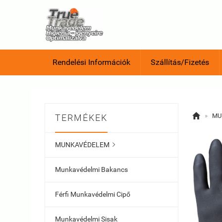
Rendelési Információk
Szállítás/Fizetés

»
MU
TERMÉKEK
MUNKAVÉDELEM

Munkavédelmi Bakancs
Férfi Munkavédelmi Cipő
Munkavédelmi Sisak