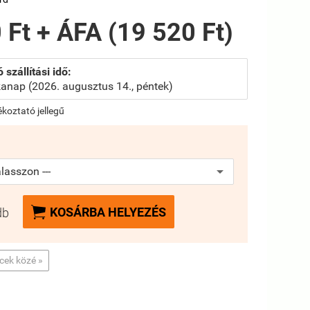
 Ft + ÁFA (19 520 Ft)
 szállítási idő:
anap (2026. augusztus 14., péntek)
jékoztató jellegű

KOSÁRBA HELYEZÉS
db
ncek közé »