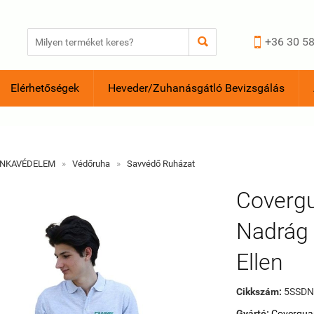


+36 30 58
Elérhetőségek
Heveder/Zuhanásgátló Bevizsgálás
NKAVÉDELEM
»
Védőruha
»
Savvédő Ruházat
Coverg
Nadrág 
Ellen
Cikkszám:
5SSDN
Gyártó:
Covergua