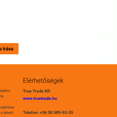
s írása
Elérhetőségek
édelmi
True Trade Kft
ik.
www.truetrade.hu
ajelzései
Telefon: +36 30 589-53-35
 a lehető