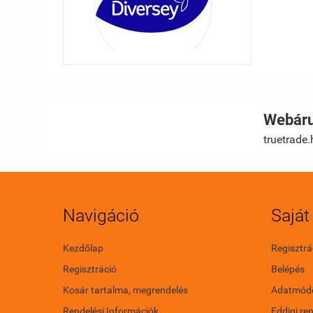
Webáru
truetrade.
Navigáció
Saját 
Kezdőlap
Regisztrá
Regisztráció
Belépés
Kosár tartalma, megrendelés
Adatmódo
Rendelési Információk
Eddigi re