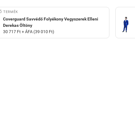
Ő TERMÉK
Coverguard Savvédő Folyékony Vegyszerek Elleni
Derekas Öltöny
30 717 Ft + ÁFA (39 010 Ft)