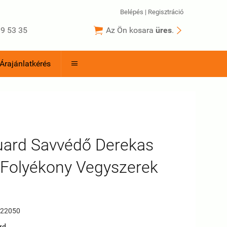
Belépés
|
Regisztráció


9 53 35
Az Ön kosara
üres
.
Árajánlatkérés

uard Savvédő Derekas
Folyékony Vegyszerek
22050
rd