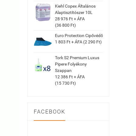
Kiehl Copex Általános
Alaptisztítószer 10L
28 976 Ft + ÁFA
(36 800 Ft)
Euro Protection Cipővédő
1 803 Ft + ÁFA (2 290 Ft)
Tork S2 Premium Luxus
Pipere Folyékony
Szappan
12 386 Ft + ÁFA
(15 730 Ft)
FACEBOOK