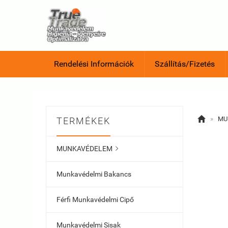
Rendelési Információk
Szállítás/Fizetés

»
MU
TERMÉKEK
MUNKAVÉDELEM

Munkavédelmi Bakancs
Férfi Munkavédelmi Cipő
Munkavédelmi Sisak