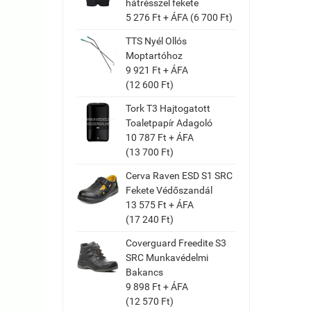
hátrésszel fekete
5 276 Ft + ÁFA (6 700 Ft)
TTS Nyél Ollós
Moptartóhoz
9 921 Ft + ÁFA
(12 600 Ft)
Tork T3 Hajtogatott
Toaletpapír Adagoló
10 787 Ft + ÁFA
(13 700 Ft)
Cerva Raven ESD S1 SRC
Fekete Védőszandál
13 575 Ft + ÁFA
(17 240 Ft)
Coverguard Freedite S3
SRC Munkavédelmi
Bakancs
9 898 Ft + ÁFA
(12 570 Ft)