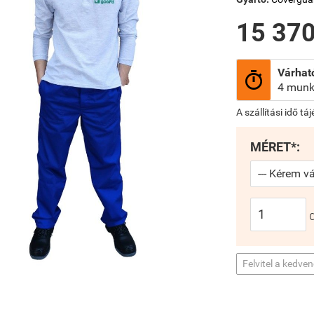
15 370
Várható

4 munk
A szállítási idő tá
MÉRET*:
Felvitel a kedve