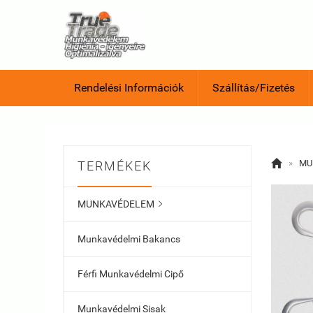
Rendelési Információk
Szállítás/Fizetés

»
MU
TERMÉKEK
MUNKAVÉDELEM

Munkavédelmi Bakancs
Férfi Munkavédelmi Cipő
Munkavédelmi Sisak