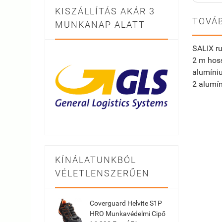
KISZÁLLÍTÁS AKÁR 3
TOVÁB
MUNKANAP ALATT
SALIX ru
2 m hos
alumíni
2 alumí
KÍNÁLATUNKBÓL
VÉLETLENSZERŰEN
Coverguard Helvite S1P
HRO Munkavédelmi Cipő