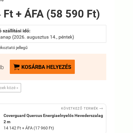
 Ft + ÁFA (58 590 Ft)
 szállítási idő:
anap (2026. augusztus 14., péntek)
jékoztató jellegű

KOSÁRBA HELYEZÉS
db
ncek közé »

KÖVETKEZŐ TERMÉK
Coverguard Quercus Energiaelnyelős Hevederszalag
2 m
14 142 Ft + ÁFA (17 960 Ft)