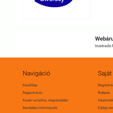
Webáru
truetrade.
Navigáció
Saját 
Kezdőlap
Regisztrá
Regisztráció
Belépés
Kosár tartalma, megrendelés
Adatmódo
Rendelési Információk
Eddigi re