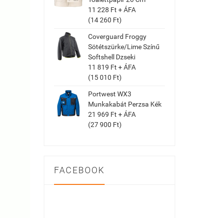
11 228 Ft + ÁFA
(14 260 Ft)
Coverguard Froggy
Sötétszürke/Lime Színű
Softshell Dzseki
11 819 Ft + ÁFA
(15 010 Ft)
Portwest WX3
Munkakabát Perzsa Kék
21 969 Ft + ÁFA
(27 900 Ft)
FACEBOOK