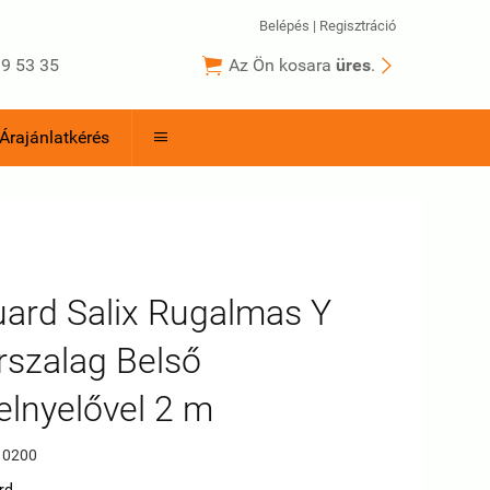
Belépés
|
Regisztráció


9 53 35
Az Ön kosara
üres
.
Árajánlatkérés

ard Salix Rugalmas Y
szalag Belső
elnyelővel 2 m
10200
rd