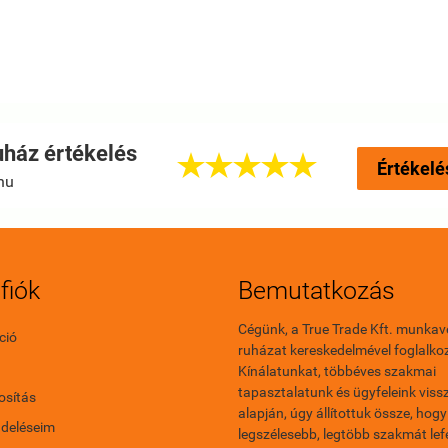
ház értékelés





Értékelé
hu
fiók
Bemutatkozás
Cégünk, a True Trade Kft. munkav
ció
ruházat kereskedelmével foglalkoz
Kínálatunkat, többéves szakmai
tapasztalatunk és ügyfeleink vissz
sítás
alapján, úgy állítottuk össze, hogy
ndeléseim
legszélesebb, legtöbb szakmát le