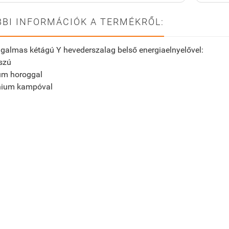
BI INFORMÁCIÓK A TERMÉKRŐL:
galmas kétágú Y hevederszalag belső energiaelnyelővel:
szú
um horoggal
nium kampóval