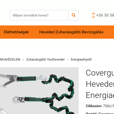


+36 30 58
Elérhetőségek
Heveder/Zuhanásgátló Bevizsgálás
NKAVÉDELEM
»
Zuhanásgátló Testheveder
»
Energiaelnyelő
Covergu
Heveder
Energia
Cikkszám:
7SALI
Gyártó:
Covergua