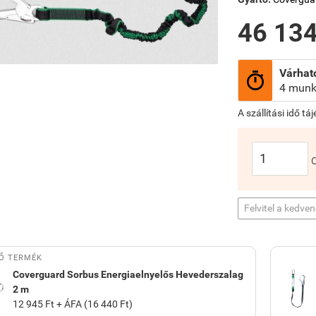
46 134
Várható

4 munk
A szállítási idő tá
Felvitel a kedve
Ő TERMÉK
Coverguard Sorbus Energiaelnyelős Hevederszalag
2 m
12 945 Ft + ÁFA (16 440 Ft)