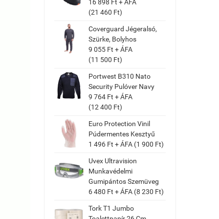
16 898 Ft + ÁFA
(21 460 Ft)
Coverguard Jégeralsó,
Szürke, Bolyhos
9 055 Ft + ÁFA
(11 500 Ft)
Portwest B310 Nato
Security Pulóver Navy
9 764 Ft + ÁFA
(12 400 Ft)
Euro Protection Vinil
Púdermentes Kesztyű
1 496 Ft + ÁFA (1 900 Ft)
Uvex Ultravision
Munkavédelmi
Gumipántos Szemüveg
6 480 Ft + ÁFA (8 230 Ft)
Tork T1 Jumbo
Toalettpapír 26 Cm