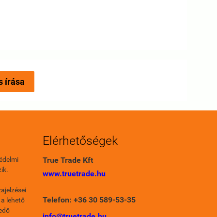
s írása
Elérhetőségek
édelmi
True Trade Kft
ik.
www.truetrade.hu
ajelzései
Telefon: +36 30 589-53-35
 a lehető
fedő
info@truetrade.hu