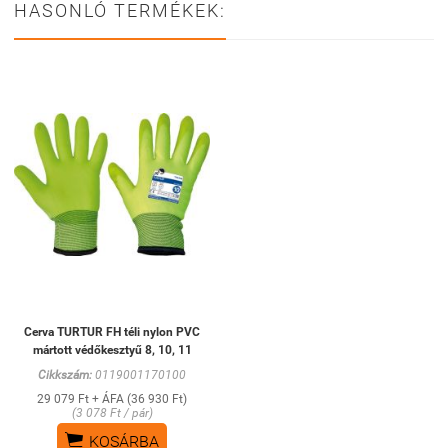
HASONLÓ TERMÉKEK:
Cerva TURTUR FH téli nylon PVC
mártott védőkesztyű 8, 10, 11
Cikkszám:
0119001170100
29 079 Ft + ÁFA (36 930 Ft)
(3 078 Ft / pár)

KOSÁRBA