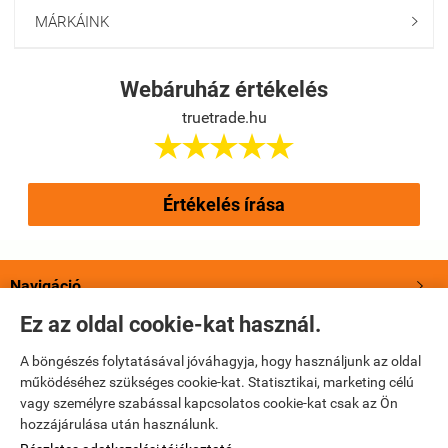
MÁRKÁINK

Webáruház értékelés
truetrade.hu





Értékelés írása
Navigáció

Ez az oldal cookie-kat használ.
Saját fiók

A böngészés folytatásával jóváhagyja, hogy használjunk az oldal
működéséhez szükséges cookie-kat. Statisztikai, marketing célú
Bemutatkozás

vagy személyre szabással kapcsolatos cookie-kat csak az Ön
hozzájárulása után használunk.
Elérhetőségek
