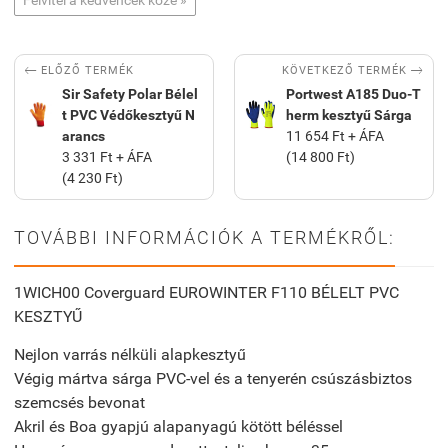
Felvitel a kedvencek közé »


KÖVETKEZŐ TERMÉK
ELŐZŐ TERMÉK
Sir Safety Polar Bélel
Portwest A185 Duo-T
t PVC Védőkesztyű N
herm kesztyű Sárga
arancs
11 654 Ft + ÁFA
3 331 Ft + ÁFA
(14 800 Ft)
(4 230 Ft)
TOVÁBBI INFORMÁCIÓK A TERMÉKRŐL:
1WICH00 Coverguard EUROWINTER F110 BÉLELT PVC
KESZTYŰ
Nejlon varrás nélküli alapkesztyű
Végig mártva sárga PVC-vel és a tenyerén csúszásbiztos
szemcsés bevonat
Akril és Boa gyapjú alapanyagú kötött béléssel