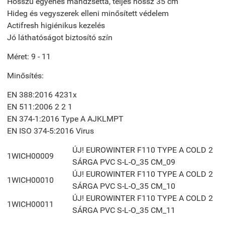
Hosszú egyenes mandzsetta, teljes hossz 35 cm
Hideg és vegyszerek elleni minősített védelem
Actifresh higiénikus kezelés
Jó láthatóságot biztosító szín
Méret: 9 - 11
Minősítés:
EN 388:2016 4231x
EN 511:2006 2 2 1
EN 374-1:2016 Type A AJKLMPT
EN ISO 374-5:2016 Virus
ÚJ! EUROWINTER F110 TYPE A COLD 2
1WICH00009
SÁRGA PVC S-L-O_35 CM_09
ÚJ! EUROWINTER F110 TYPE A COLD 2
1WICH00010
SÁRGA PVC S-L-O_35 CM_10
ÚJ! EUROWINTER F110 TYPE A COLD 2
1WICH00011
SÁRGA PVC S-L-O_35 CM_11