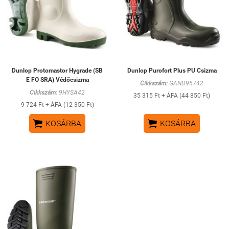
Dunlop Protomastor Hygrade (SB
Dunlop Purofort Plus PU Csizma
E FO SRA) Védőcsizma
Cikkszám:
GAND95742
Cikkszám:
9HYSA42
35 315 Ft + ÁFA (44 850 Ft)
9 724 Ft + ÁFA (12 350 Ft)


KOSÁRBA
KOSÁRBA