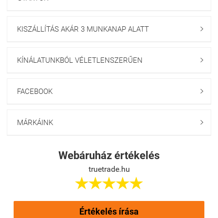
KISZÁLLÍTÁS AKÁR 3 MUNKANAP ALATT

KÍNÁLATUNKBÓL VÉLETLENSZERŰEN

FACEBOOK

MÁRKÁINK

Webáruház értékelés
truetrade.hu





Értékelés írása