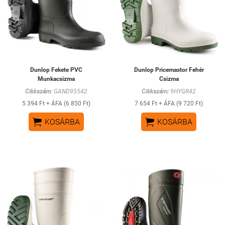
Dunlop Fekete PVC
Dunlop Pricemastor Fehér
Munkacsizma
Csizma
Cikkszám:
GAND95542
Cikkszám:
9HYGR42
5 394 Ft + ÁFA (6 850 Ft)
7 654 Ft + ÁFA (9 720 Ft)


KOSÁRBA
KOSÁRBA