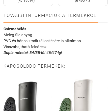
(47 890 Ft)
(6 490 Ft)
TOVÁBBI INFORMÁCIÓK A TERMÉKRŐL:
Csizmabélés
Meleg filc anyag.
PVC és bőr csizmák téliesítésére is alkalmas.
Visszahajtható felsőrész.
Dupla méretek 34/35-től 46/47-ig!
KAPCSOLÓDÓ TERMÉKEK: