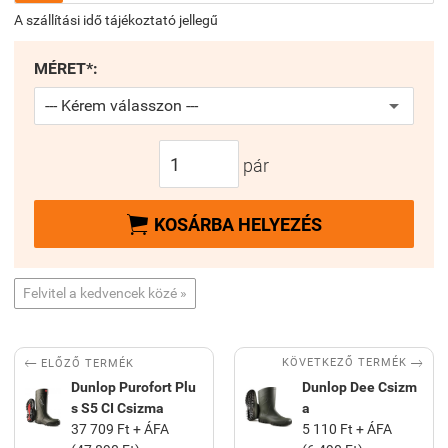
A szállítási idő tájékoztató jellegű
MÉRET*:
pár

KOSÁRBA HELYEZÉS
Felvitel a kedvencek közé »


KÖVETKEZŐ TERMÉK
ELŐZŐ TERMÉK
Dunlop Purofort Plu
Dunlop Dee Csizm
s S5 CI Csizma
a
37 709 Ft + ÁFA
5 110 Ft + ÁFA