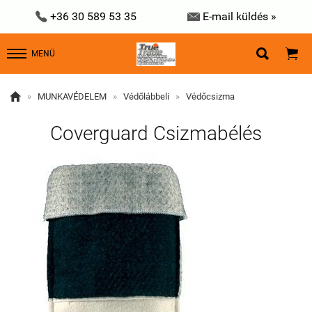


+36 30 589 53 35
E-mail küldés »


MENÜ

»
MUNKAVÉDELEM
»
Védőlábbeli
»
Védőcsizma
Coverguard Csizmabélés