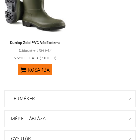
Dunlop Zöld PVC Védőcsizma
Cikkszám:
9SELE42
5 520 Ft + ÁFA (7 010 Ft)

KOSÁRBA
TERMÉKEK

MÉRETTÁBLÁZAT

GYÁRTÓK
