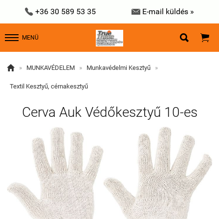


+36 30 589 53 35
E-mail küldés »


MENÜ

»
MUNKAVÉDELEM
»
Munkavédelmi Kesztyű
»
Textil Kesztyű, cérnakesztyű
Cerva Auk Védőkesztyű 10-es