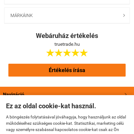
MÁRKÁINK

Webáruház értékelés
truetrade.hu





Értékelés írása
Navigáció

Ez az oldal cookie-kat használ.
Saját fiók

A böngészés folytatásával jóváhagyja, hogy használjunk az oldal
működéséhez szükséges cookie-kat. Statisztikai, marketing célú
Bemutatkozás

vagy személyre szabással kapcsolatos cookie-kat csak az Ön