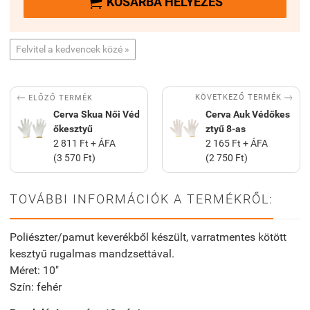

KOSÁRBA HELYEZÉS
Felvitel a kedvencek közé »


KÖVETKEZŐ TERMÉK
ELŐZŐ TERMÉK
Cerva Skua Női Véd
Cerva Auk Védőkes
őkesztyű
ztyű 8-as
2 811 Ft + ÁFA
2 165 Ft + ÁFA
(3 570 Ft)
(2 750 Ft)
TOVÁBBI INFORMÁCIÓK A TERMÉKRŐL:
Poliészter/pamut keverékből készült, varratmentes kötött
kesztyű rugalmas mandzsettával.
Méret: 10"
Szín: fehér