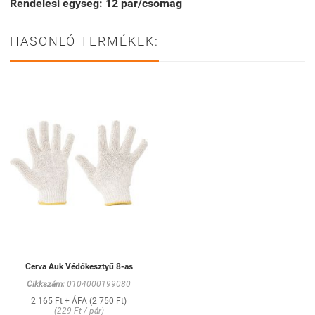
Rendelési egység: 12 pár/csomag
HASONLÓ TERMÉKEK:
Cerva Auk Védőkesztyű 8-as
Cikkszám:
0104000199080
2 165 Ft + ÁFA (2 750 Ft)
(229 Ft / pár)